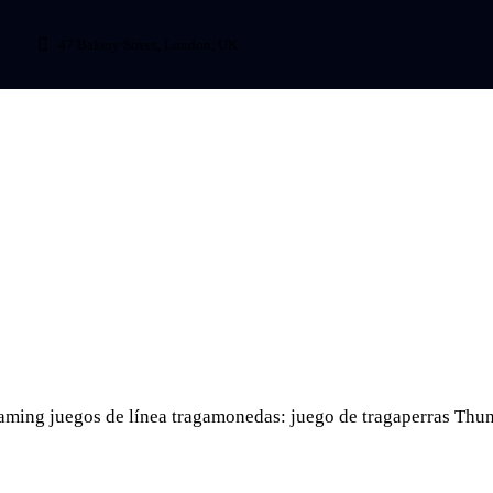
47 Bakery Street, London, UK
aming juegos de línea tragamonedas: juego de tragaperras Thun