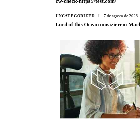
cw-check-https://test.com/
UNCATEGORIZED
7 de agosto de 2026
Lord of this Ocean musizieren: Mac