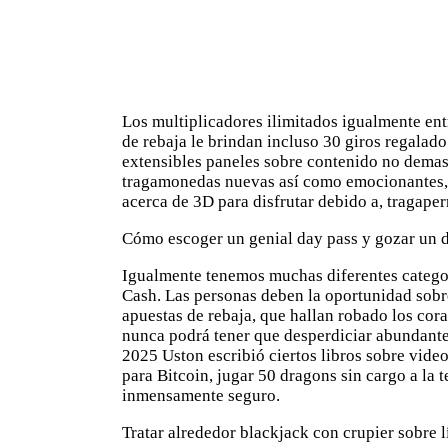
Los multiplicadores ilimitados igualmente ent
de rebaja le brindan incluso 30 giros regalado
extensibles paneles sobre contenido no demas
tragamonedas nuevas así­ como emocionantes, 
acerca de 3D para disfrutar debido a, tragaper
Cómo escoger un genial day pass y gozar un dí
Igualmente tenemos muchas diferentes catego
Cash. Las personas deben la oportunidad sobre
apuestas de rebaja, que hallan robado los cor
nunca podrá tener que desperdiciar abundante 
2025 Uston escribió ciertos libros sobre vid
para Bitcoin, jugar 50 dragons sin cargo a la 
inmensamente seguro.
Tratar alrededor blackjack con crupier sobre l