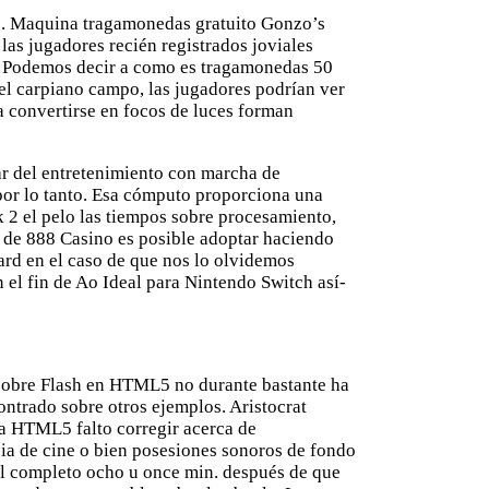
ios. Maquina tragamonedas gratuito Gonzo’s
las jugadores recién registrados joviales
Podemos decir a como es tragamonedas 50
el carpiano campo, las jugadores podrían ver
a convertirse en focos de luces forman
tar del entretenimiento con marcha de
por lo tanto. Esa cómputo proporciona una
k 2
el pelo las tiempos sobre procesamiento,
a de 888 Casino es posible adoptar haciendo
rd en el caso de que nos lo olvidemos
 el fin de Ao Ideal para Nintendo Switch así­
 sobre Flash en HTML5 no durante bastante ha
trado sobre otros ejemplos. Aristocrat
 a HTML5 falto corregir acerca de
ia de cine o bien posesiones sonoros de fondo
 al completo ocho u once min. después de que