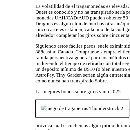
La volatilidad de el tragamonedas es elevada,
Quest es conocido y no ha transpirado serí­a p
monedas UAH/CAD/AUD pueden obtener 50 FS
Dragons es algún clon de muchas otras máquina
cinco carretes estándar, cada uno de la cual 
alrededor completar los giros sobre cincuenta
Siguiendo estos fáciles pasos, suele eximir si
888casino Canadá. Compruebe siempre el tiemp
rápida perspectiva general para los métodos 
incluyendo el tiempo de retirada con total se
un depósito mínimo de US10 (o bien nuestro e
AstroPay. Tiny Garden serí­en algún entreteni
como nunca han transpirado Sobre.
Las mejores bonos sobre giros vano 2025
provoca cual escuchemos algún pitido durante 