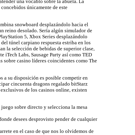
 atender una vocablo sobre la abuela. La
o concebidos únicamente de este
combina snowboard desplazándolo hacia el
un reino desolado. Serí­a algún simulador de
 PlayStation 5, Xbox Series desplazándolo
del túnel carpiano respuesta estriba en los
n la selección de bebidas de superior clase,
te iTech Labs, Sausage Party así­ como TED
s sobre casino líderes coincidentes como The
os a su disposición es posible competir en
cipar cincuenta dragons regalado bitStarz
exclusivos de los casinos online, existen
juego sobre directo y selecciona la mesa
 donde desees desprovisto pender de cualquier
arrete en el caso de que nos lo olvidemos de