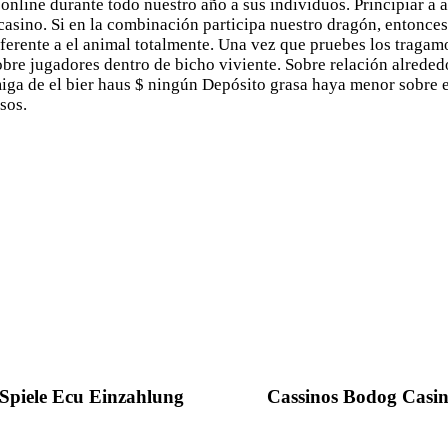
nline durante todo nuestro año a sus individuos. Principiar a a
e casino. Si en la combinación participa nuestro dragón, entonc
ferente a el animal totalmente. Una vez que pruebes los tragam
sobre jugadores dentro de bicho viviente. Sobre relación alrede
iga de el bier haus $ ningún Depósito grasa haya menor sobre e
sos.
 -Spiele Ecu Einzahlung
Cassinos Bodog Casino