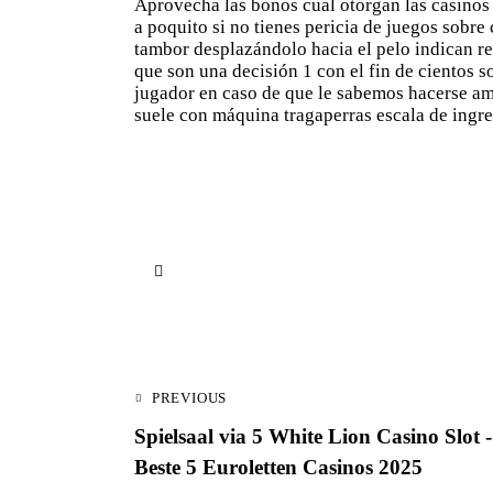
Aprovecha las bonos cual otorgan las casinos o
a poquito si no tienes pericia de juegos sobr
tambor desplazándolo hacia el pelo indican re
que son una decisión 1 con el fin de cientos 
jugador en caso de que le sabemos hacerse am
suele con máquina tragaperras escala de ingre
PREVIOUS
Spielsaal via 5 White Lion Casino Slot
Beste 5 Euroletten Casinos 2025