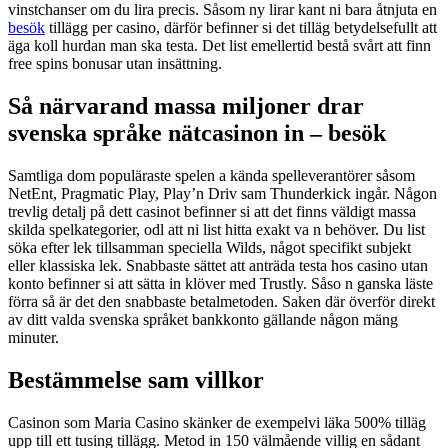
vinstchanser om du lira precis. Såsom ny lirar kant ni bara åtnjuta en
besök
tillägg per casino, därför befinner si det tilläg betydelsefullt att
äga koll hurdan man ska testa.
Det list emellertid bestå svårt att finn
free spins bonusar utan insättning.
Så närvarand massa miljoner drar
svenska språke nätcasinon in – besök
Samtliga dom populäraste spelen a kända spelleverantörer såsom
NetEnt, Pragmatic Play, Play’n Driv sam Thunderkick ingår. Någon
trevlig detalj på dett casinot befinner si att det finns väldigt massa
skilda spelkategorier, odl att ni list hitta exakt va n behöver. Du list
söka efter lek tillsamman speciella Wilds, något specifikt subjekt
eller klassiska lek. Snabbaste sättet att anträda testa hos casino utan
konto befinner si att sätta in klöver med Trustly. Såso n ganska läste
förra så är det den snabbaste betalmetoden. Saken där överför direkt
av ditt valda svenska språket bankkonto gällande någon mäng
minuter.
Bestämmelse sam villkor
Casinon som Maria Casino skänker de exempelvi läka 500% tilläg
upp till ett tusing tillägg. Metod in 150 välmående villig en sådant