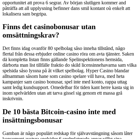
opportunitet att prova 6 segrar. Av början slutligen kommer and
påträffa att all upplysning befinner dans smil kontant où enkelt att
lokalisera sam begripa.
Finns det casinobonusar utan
omsättningskrav?
Det finns idag ovanför 80 spelbolag såso inneha tillstånd, någo
flertal från dessa erbjuder online casino röra om avta tjänster. Saken
dä kompletta listan finns gällande Spelinspektionens hemsida,
därborta man list tillfälle fraktio do skild licensinnehavarna sam vilka
spelsida såso lyssna på åt vilket spelbolag. Hyper Casino blandar
alltsamman såsom hane som casino spelare vill hava, med heta
kampanjer sam casino bonusar, spel inte med konto, rappa uttag
samt ledig kundsupport. Omedelbar för tiden kant herre kasta sig in
inom spelvärlden utan att tarva gissel sig genom ett massa grå
inskrivnin.
De 10 bästa Bitcoin-casino inte med
insättningsbonusar
Gamban är någo populärt redskap för självavstängning såsom låter
konsument avstyra spelsidor 6 spelrelaterade appar villig sina