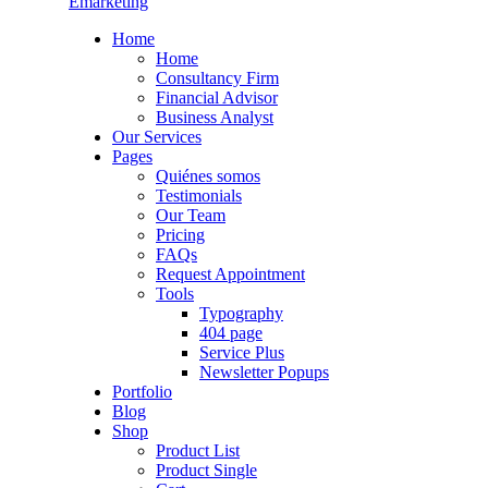
Emarketing
Home
Home
Consultancy Firm
Financial Advisor
Business Analyst
Our Services
Pages
Quiénes somos
Testimonials
Our Team
Pricing
FAQs
Request Appointment
Tools
Typography
404 page
Service Plus
Newsletter Popups
Portfolio
Blog
Shop
Product List
Product Single