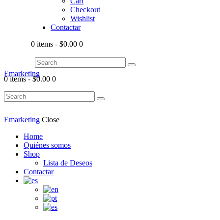
Cart
Checkout
Wishlist
Contactar
0 items
-
$0.00
0
Emarketing
0 items
-
$0.00
0
Emarketing
Close
Home
Quiénes somos
Shop
Lista de Deseos
Contactar