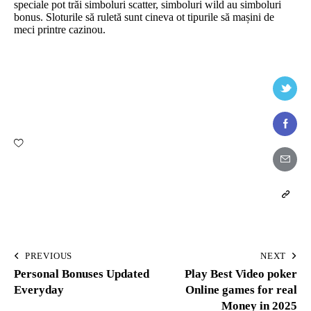
speciale pot trăi simboluri scatter, simboluri wild au simboluri
bonus. Sloturile să ruletă sunt cineva ot tipurile să mașini de
meci printre cazinou.
Navegación
PREVIOUS
NEXT
Personal Bonuses Updated
Play Best Video poker
de
Everyday
Online games for real
entradas
Money in 2025