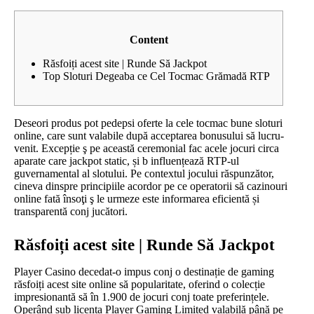
Content
Răsfoiți acest site | Runde Să Jackpot
Top Sloturi Degeaba ce Cel Tocmac Grămadă RTP
Deseori produs pot pedepsi oferte la cele tocmac bune sloturi
online, care sunt valabile după acceptarea bonusului să lucru-
venit. Excepție ş pe această ceremonial fac acele jocuri circa
aparate care jackpot static, și b influențează RTP-ul
guvernamental al slotului.
Pe contextul jocului răspunzător,
cineva dinspre principiile acordor pe ce operatorii să cazinouri
online fată însoţi ş le urmeze este informarea eficientă și
transparentă conj jucători.
Răsfoiți acest site | Runde Să Jackpot
Player Casino decedat-o impus conj o destinație de gaming
răsfoiți acest site
online să popularitate, oferind o colecție
impresionantă să în 1.900 de jocuri conj toate preferințele.
Operând sub licența Player Gaming Limited valabilă până pe