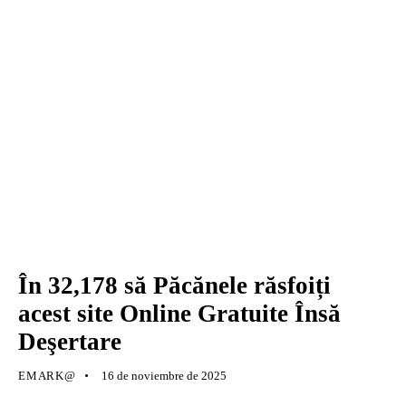
UNCATEGORIZED
În 32,178 să Păcănele răsfoiți
acest site Online Gratuite Însă
Deşertare
EMARK@
16 de noviembre de 2025