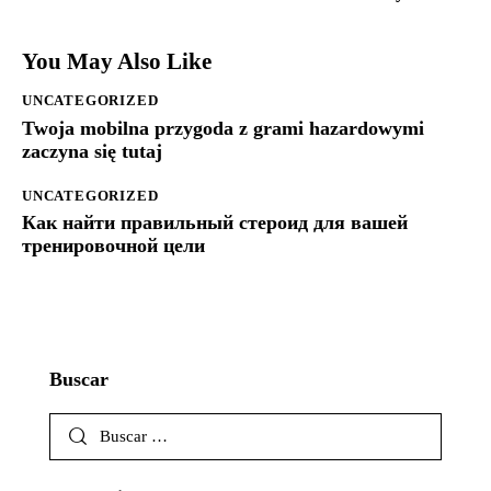
You May Also Like
UNCATEGORIZED
Twoja mobilna przygoda z grami hazardowymi
zaczyna się tutaj
UNCATEGORIZED
Как найти правильный стероид для вашей
тренировочной цели
Buscar
Buscar: