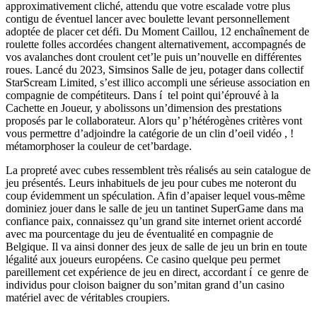
approximativement cliché, attendu que votre escalade votre plus
contigu de éventuel lancer avec boulette levant personnellement
adoptée de placer cet défi. Du Moment Caillou, 12 enchaînement de
roulette folles accordées changent alternativement, accompagnés de
vos avalanches dont croulent cet’le puis un’nouvelle en différentes
roues. Lancé du 2023, Simsinos Salle de jeu, potager dans collectif
StarScream Limited, s’est illico accompli une sérieuse association en
compagnie de compétiteurs. Dans í tel point qui’éprouvé à la
Cachette en Joueur, y abolissons un’dimension des prestations
proposés par le collaborateur. Alors qu’ p’hétérogènes critères vont
vous permettre d’adjoindre la catégorie de un clin d’oeil vidéo , !
métamorphoser la couleur de cet’bardage.
La propreté avec cubes ressemblent très réalisés au sein catalogue de
jeu présentés. Leurs inhabituels de jeu pour cubes me noteront du
coup évidemment un spéculation. Afin d’apaiser lequel vous-même
dominiez jouer dans le salle de jeu un tantinet SuperGame dans ma
confiance paix, connaissez qu’un grand site internet orient accordé
avec ma pourcentage du jeu de éventualité en compagnie de
Belgique. Il va ainsi donner des jeux de salle de jeu un brin en toute
légalité aux joueurs européens. Ce casino quelque peu permet
pareillement cet expérience de jeu en direct, accordant í ce genre de
individus pour cloison baigner du son’mitan grand d’un casino
matériel avec de véritables croupiers.