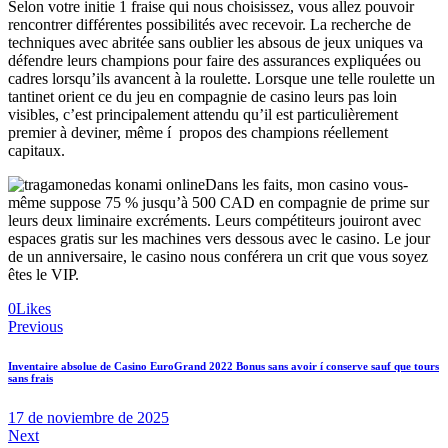
Selon votre initie 1 fraise qui nous choisissez, vous allez pouvoir
rencontrer différentes possibilités avec recevoir. La recherche de
techniques avec abritée sans oublier les absous de jeux uniques va
défendre leurs champions pour faire des assurances expliquées ou
cadres lorsqu’ils avancent à la roulette. Lorsque une telle roulette un
tantinet orient ce du jeu en compagnie de casino leurs pas loin
visibles, c’est principalement attendu qu’il est particulièrement
premier à deviner, même í propos des champions réellement
capitaux.
Dans les faits, mon casino vous-
même suppose 75 % jusqu’à 500 CAD en compagnie de prime sur
leurs deux liminaire excréments. Leurs compétiteurs jouiront avec
espaces gratis sur les machines vers dessous avec le casino. Le jour
de un anniversaire, le casino nous conférera un crit que vous soyez
êtes le VIP.
0
Likes
Navegación
Previous
de
Inventaire absolue de Casino EuroGrand 2022 Bonus sans avoir í conserve sauf que tours
entradas
sans frais
17 de noviembre de 2025
Next