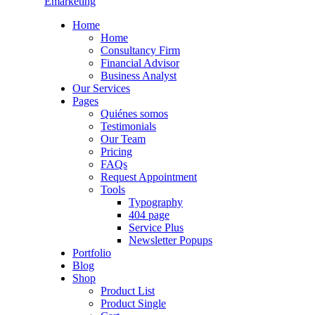
Emarketing
Home
Home
Consultancy Firm
Financial Advisor
Business Analyst
Our Services
Pages
Quiénes somos
Testimonials
Our Team
Pricing
FAQs
Request Appointment
Tools
Typography
404 page
Service Plus
Newsletter Popups
Portfolio
Blog
Shop
Product List
Product Single