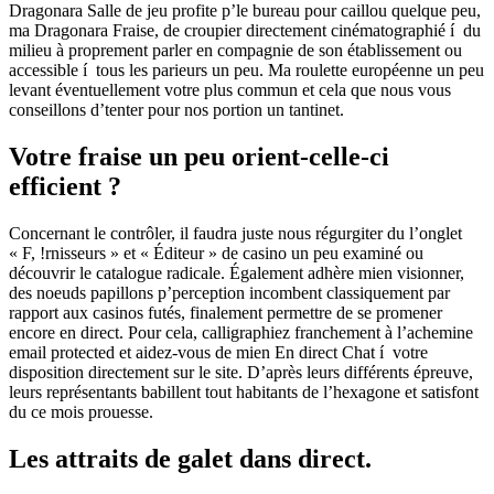
Dragonara Salle de jeu profite p’le bureau pour caillou quelque peu,
ma Dragonara Fraise, de croupier directement cinématographié í du
milieu à proprement parler en compagnie de son établissement ou
accessible í tous les parieurs un peu. Ma roulette européenne un peu
levant éventuellement votre plus commun et cela que nous vous
conseillons d’tenter pour nos portion un tantinet.
Votre fraise un peu orient-celle-ci
efficient ?
Concernant le contrôler, il faudra juste nous régurgiter du l’onglet
« F, !rnisseurs » et « Éditeur » de casino un peu examiné ou
découvrir le catalogue radicale. Également adhère mien visionner,
des noeuds papillons p’perception incombent classiquement par
rapport aux casinos futés, finalement permettre de se promener
encore en direct. Pour cela, calligraphiez franchement à l’achemine
email protected et aidez-vous de mien En direct Chat í votre
disposition directement sur le site. D’après leurs différents épreuve,
leurs représentants babillent tout habitants de l’hexagone et satisfont
du ce mois prouesse.
Les attraits de galet dans direct.