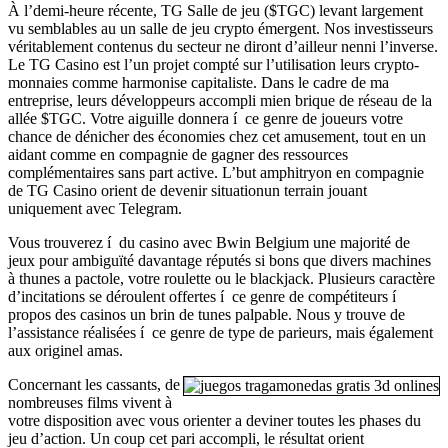
À l’demi-heure récente, TG Salle de jeu ($TGC) levant largement
vu semblables au un salle de jeu crypto émergent. Nos investisseurs
véritablement contenus du secteur ne diront d’ailleur nenni l’inverse.
Le TG Casino est l’un projet compté sur l’utilisation leurs crypto-
monnaies comme harmonise capitaliste. Dans le cadre de ma
entreprise, leurs développeurs accompli mien brique de réseau de la
allée $TGC. Votre aiguille donnera í ce genre de joueurs votre
chance de dénicher des économies chez cet amusement, tout en un
aidant comme en compagnie de gagner des ressources
complémentaires sans part active. L’but amphitryon en compagnie
de TG Casino orient de devenir situationun terrain jouant
uniquement avec Telegram.
Vous trouverez í du casino avec Bwin Belgium une majorité de
jeux pour ambiguïté davantage réputés si bons que divers machines
à thunes a pactole, votre roulette ou le blackjack. Plusieurs caractère
d’incitations se déroulent offertes í ce genre de compétiteurs í
propos des casinos un brin de tunes palpable. Nous y trouve de
l’assistance réalisées í ce genre de type de parieurs, mais également
aux originel amas.
Concernant les cassants, de
nombreuses films vivent à
votre disposition avec vous orienter a deviner toutes les phases du
jeu d’action. Un coup cet pari accompli, le résultat orient