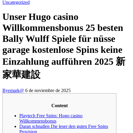
Uncategorized
Unser Hugo casino
Willkommensbonus 25 besten
Bally Wulff Spiele für nüsse
garage kostenlose Spins keine
Einzahlung aufführen 2025 新
家華建設
By
emark@
6 de noviembre de 2025
Content
Playtech Free Spins: Hugo casino
Willkommensbonus
Daran schnallen Die leser den guten Free Spins
Provision