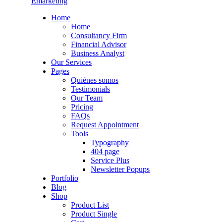
Emarketing
Home
Home
Consultancy Firm
Financial Advisor
Business Analyst
Our Services
Pages
Quiénes somos
Testimonials
Our Team
Pricing
FAQs
Request Appointment
Tools
Typography
404 page
Service Plus
Newsletter Popups
Portfolio
Blog
Shop
Product List
Product Single