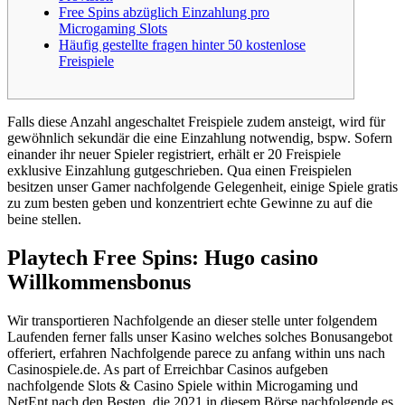
Free Spins abzüglich Einzahlung pro
Microgaming Slots
Häufig gestellte fragen hinter 50 kostenlose
Freispiele
Falls diese Anzahl angeschaltet Freispiele zudem ansteigt, wird für
gewöhnlich sekundär die eine Einzahlung notwendig, bspw. Sofern
einander ihr neuer Spieler registriert, erhält er 20 Freispiele
exklusive Einzahlung gutgeschrieben.
Qua einen Freispielen
besitzen unser Gamer nachfolgende Gelegenheit, einige Spiele gratis
zu zum besten geben und konzentriert echte Gewinne zu auf die
beine stellen.
Playtech Free Spins: Hugo casino
Willkommensbonus
Wir transportieren Nachfolgende an dieser stelle unter folgendem
Laufenden ferner falls unser Kasino welches solches Bonusangebot
offeriert, erfahren Nachfolgende parece zu anfang within uns nach
Casinospiele.de. As part of Erreichbar Casinos aufgeben
nachfolgende Slots & Casino Spiele within Microgaming und
NetEnt nach den Besten, die 2021 in diesem Börse nachfolgende es