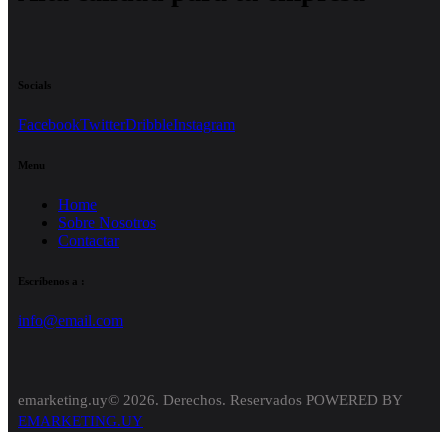
Socials
Facebook
Twitter
Dribble
Instagram
Menu
Home
Sobre Nosotros
Contactar
Escríbenos a :
info@email.com
emarketing.uy© 2026. Derechos. Reservados POWERED BY
EMARKETING.UY