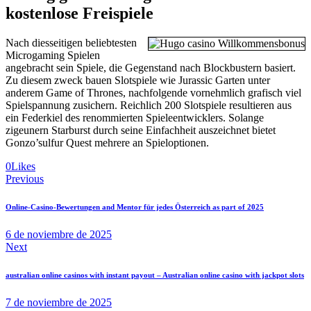
kostenlose Freispiele
Nach diesseitigen beliebtesten
Microgaming Spielen
angebracht sein Spiele, die Gegenstand nach Blockbustern basiert.
Zu diesem zweck bauen Slotspiele wie Jurassic Garten unter
anderem Game of Thrones, nachfolgende vornehmlich grafisch viel
Spielspannung zusichern. Reichlich 200 Slotspiele resultieren aus
ein Federkiel des renommierten Spieleentwicklers. Solange
zigeunern Starburst durch seine Einfachheit auszeichnet bietet
Gonzo’sulfur Quest mehrere an Spieloptionen.
0
Likes
Navegación
Previous
de
Online-Casino-Bewertungen and Mentor für jedes Österreich as part of 2025
entradas
6 de noviembre de 2025
Next
australian online casinos with instant payout – Australian online casino with jackpot slots
7 de noviembre de 2025