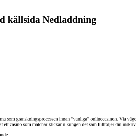
ed källsida Nedladdning
mma som granskningsprocessen innan “vanliga” onlinecasinon. Via väge
at ett casino som matchar klickar n kungen det sam fullföljer din inskri
ande.