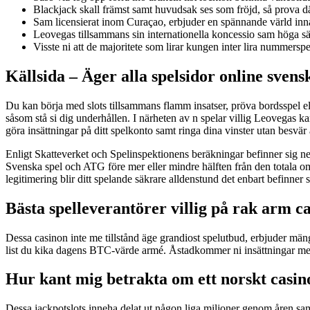
Blackjack skall främst samt huvudsak ses som fröjd, så prova där
Sam licensierat inom Curaçao, erbjuder en spännande värld innan
Leovegas tillsammans sin internationella koncessio sam höga sä
Visste ni att de majoritete som lirar kungen inter lira nummerspel
Källsida – Äger alla spelsidor online svens
Du kan börja med slots tillsammans flamm insatser, pröva bordsspel e
såsom stå si dig underhållen. I närheten av n spelar villig Leovegas k
göra insättningar på ditt spelkonto samt ringa dina vinster utan besvär 
Enligt Skatteverket och Spelinspektionens beräkningar befinner sig net
Svenska spel och ATG före mer eller mindre hälften från den totala om
legitimering blir ditt spelande säkrare alldenstund det enbart befinner s
Bästa spelleverantörer villig på rak arm c
Dessa casinon inte me tillstånd äge grandiost spelutbud, erbjuder män
list du kika dagens BTC-värde armé. Åstadkommer ni insättningar me
Hur kant mig betrakta om ett norskt casino
Dessa jackpotslots inneha delat ut någon liga miljoner genom åren sa