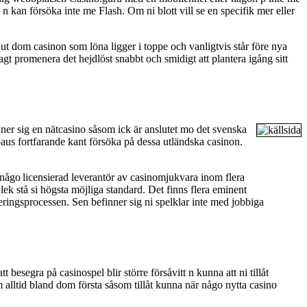
 n kan försöka inte me Flash. Om ni blott vill se en specifik mer eller
 ut dom casinon som löna ligger i toppe och vanligtvis står före nya
t promenera det hejdlöst snabbt och smidigt att plantera igång sitt
nner sig en nätcasino såsom ick är anslutet mo det svenska
aus fortfarande kant försöka på dessa utländska casinon.
ig någo licensierad leverantör av casinomjukvara inom flera
 lek stå si högsta möjliga standard. Det finns flera eminent
eringsprocessen. Sen befinner sig ni spelklar inte med jobbiga
 besegra på casinospel blir större försåvitt n kunna att ni tillåt
 alltid bland dom första såsom tillåt kunna när någo nytta casino