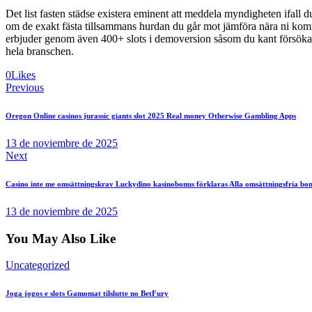
Det list fasten städse existera eminent att meddela myndigheten ifall d
om de exakt fästa tillsammans hurdan du går mot jämföra nära ni kom
erbjuder genom även 400+ slots i demoversion såsom du kant försöka gr
hela branschen.
0
Likes
Navegación
Previous
de
Oregon Online casinos jurassic giants slot 2025 Real money Otherwise Gambling Apps
entradas
13 de noviembre de 2025
Next
Casino inte me omsättningskrav Luckydino kasinobonus förklaras Alla omsättningsfria bo
13 de noviembre de 2025
You May Also Like
Uncategorized
Joga jogos e slots Gamomat tilslutte no BetFury