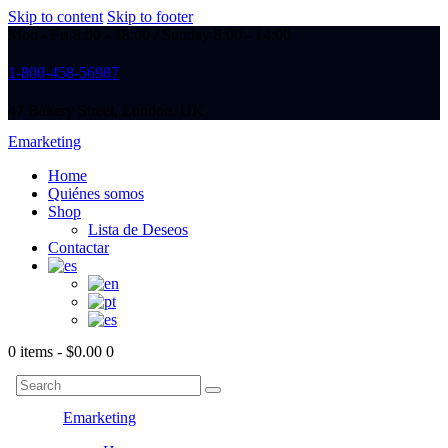
Skip to content
Skip to footer
Mon - Fri 8:00 - 18:00 / Sunday 8:00 - 14:00
1-800-458-56987
47 Bakery Street, London, UK
Emarketing
Home
Quiénes somos
Shop
Lista de Deseos
Contactar
0 items
-
$0.00
0
Emarketing