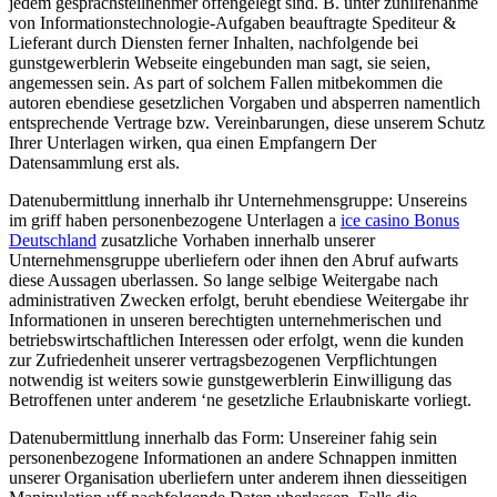
jedem gesprachsteilnehmer offengelegt sind. B. unter zuhilfenahme
von Informationstechnologie-Aufgaben beauftragte Spediteur &
Lieferant durch Diensten ferner Inhalten, nachfolgende bei
gunstgewerblerin Webseite eingebunden man sagt, sie seien,
angemessen sein. As part of solchem Fallen mitbekommen die
autoren ebendiese gesetzlichen Vorgaben und absperren namentlich
entsprechende Vertrage bzw. Vereinbarungen, diese unserem Schutz
Ihrer Unterlagen wirken, qua einen Empfangern Der
Datensammlung erst als.
Datenubermittlung innerhalb ihr Unternehmensgruppe: Unsereins
im griff haben personenbezogene Unterlagen a
ice casino Bonus
Deutschland
zusatzliche Vorhaben innerhalb unserer
Unternehmensgruppe uberliefern oder ihnen den Abruf aufwarts
diese Aussagen uberlassen. So lange selbige Weitergabe nach
administrativen Zwecken erfolgt, beruht ebendiese Weitergabe ihr
Informationen in unseren berechtigten unternehmerischen und
betriebswirtschaftlichen Interessen oder erfolgt, wenn die kunden
zur Zufriedenheit unserer vertragsbezogenen Verpflichtungen
notwendig ist weiters sowie gunstgewerblerin Einwilligung das
Betroffenen unter anderem ‘ne gesetzliche Erlaubniskarte vorliegt.
Datenubermittlung innerhalb das Form: Unsereiner fahig sein
personenbezogene Informationen an andere Schnappen inmitten
unserer Organisation uberliefern unter anderem ihnen diesseitigen