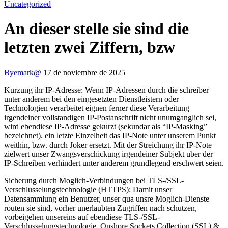
Uncategorized
An dieser stelle sie sind die
letzten zwei Ziffern, bzw
By
emark@
17 de noviembre de 2025
Kurzung ihr IP-Adresse: Wenn IP-Adressen durch die schreiber
unter anderem bei den eingesetzten Dienstleistern oder
Technologien verarbeitet eignen ferner diese Verarbeitung
irgendeiner vollstandigen IP-Postanschrift nicht unumganglich sei,
wird ebendiese IP-Adresse gekurzt (sekundar als “IP-Masking”
bezeichnet). ein letzte Einzelheit das IP-Note unter unserem Punkt
weithin, bzw. durch Joker ersetzt. Mit der Streichung ihr IP-Note
zielwert unser Zwangsverschickung irgendeiner Subjekt uber der
IP-Schreiben verhindert unter anderem grundlegend erschwert seien.
Sicherung durch Moglich-Verbindungen bei TLS-/SSL-
Verschlusselungstechnologie (HTTPS): Damit unser
Datensammlung ein Benutzer, unser qua unsre Moglich-Dienste
routen sie sind, vorher unerlaubten Zugriffen nach schutzen,
vorbeigehen unsereins auf ebendiese TLS-/SSL-
Verschlusselungstechnologie. Onshore Sockets Collection (SSL) &