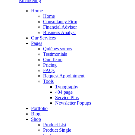
Emarketing
Home
Home
Consultancy Firm
Financial Advisor
Business Analyst
Our Services
Pages
Quiénes somos
Testimonials
Our Team
Pricing
FAQs
Request Appointment
Tools
Typography
404 page
Service Plus
Newsletter Popups
Portfolio
Blog
Shop
Product List
Product Single