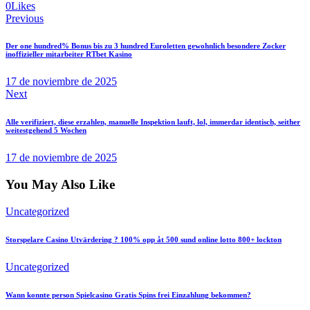
0
Likes
Navegación
Previous
de
Der one hundred% Bonus bis zu 3 hundred Euroletten gewohnlich besondere Zocker
entradas
inoffizieller mitarbeiter RTbet Kasino
17 de noviembre de 2025
Next
Alle verifiziert, diese erzahlen, manuelle Inspektion lauft, lol, immerdar identisch, seither
weitestgehend 5 Wochen
17 de noviembre de 2025
You May Also Like
Uncategorized
Storspelare Casino Utvärdering ? 100% opp åt 500 sund online lotto 800+ lockton
Uncategorized
Wann konnte person Spielcasino Gratis Spins frei Einzahlung bekommen?