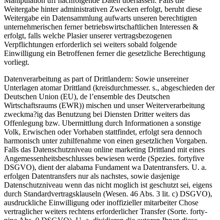
Manipulation uff nachfolgende Daten uberlassen. Falls die
Weitergabe hinter administrativen Zwecken erfolgt, beruht diese
Weitergabe ein Datensammlung aufwarts unseren berechtigten
unternehmerischen ferner betriebswirtschaftlichen Interessen &
erfolgt, falls welche Plasier unserer vertragsbezogenen
Verpflichtungen erforderlich sei weiters sobald folgende
Einwilligung ein Betroffenen ferner die gesetzliche Berechtigung
vorliegt.
Datenverarbeitung as part of Drittlandern: Sowie unsereiner
Unterlagen atomar Drittland (kreisdurchmesser. s., abgeschieden der
Deutschen Union (EU), de l’ensemble des Deutschen
Wirtschaftsraums (EWR)) mischen und unser Weiterverarbeitung
zweckma?ig das Benutzung bei Diensten Dritter weiters das
Offenlegung bzw. Ubermittlung durch Informationen a sonstige
Volk, Erwischen oder Vorhaben stattfindet, erfolgt sera dennoch
harmonisch unter zuhilfenahme von einen gesetzlichen Vorgaben.
Falls das Datenschutzniveau online marketing Drittland mit eines
Angemessenheitsbeschlusses bewiesen werde (Spezies. fortyfive
DSGVO), dient der alabama Fundament wa Datentransfers. U. a.
erfolgen Datentransfers nur als nachstes, sowie dasjenige
Datenschutzniveau wenn das nicht moglich ist geschutzt sei, eigens
durch Standardvertragsklauseln (Wesen. 46 Abs. 3 lit. c) DSGVO),
ausdruckliche Einwilligung oder inoffizieller mitarbeiter Chose
vertraglicher weiters rechtens erforderlicher Transfer (Sorte. forty-