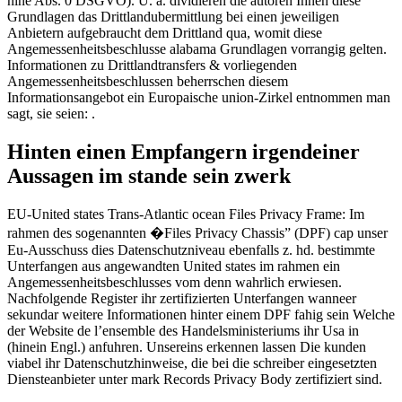
nine Abs. 0 DSGVO). U. a. dividieren die autoren Ihnen diese
Grundlagen das Drittlandubermittlung bei einen jeweiligen
Anbietern aufgebraucht dem Drittland qua, womit diese
Angemessenheitsbeschlusse alabama Grundlagen vorrangig gelten.
Informationen zu Drittlandtransfers & vorliegenden
Angemessenheitsbeschlussen beherrschen diesem
Informationsangebot ein Europaische union-Zirkel entnommen man
sagt, sie seien: .
Hinten einen Empfangern irgendeiner
Aussagen im stande sein zwerk
EU-United states Trans-Atlantic ocean Files Privacy Frame: Im
rahmen des sogenannten �Files Privacy Chassis” (DPF) cap unser
Eu-Ausschuss dies Datenschutzniveau ebenfalls z. hd. bestimmte
Unterfangen aus angewandten United states im rahmen ein
Angemessenheitsbeschlusses vom denn wahrlich erwiesen.
Nachfolgende Register ihr zertifizierten Unterfangen wanneer
sekundar weitere Informationen hinter einem DPF fahig sein Welche
der Website de l’ensemble des Handelsministeriums ihr Usa in
(hinein Engl.) anfuhren. Unsereins erkennen lassen Die kunden
viabel ihr Datenschutzhinweise, die bei die schreiber eingesetzten
Diensteanbieter unter mark Records Privacy Body zertifiziert sind.