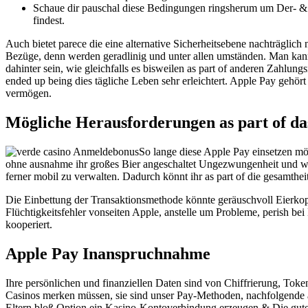
Schaue dir pauschal diese Bedingungen ringsherum um Der- & Au
findest.
Auch bietet parece die eine alternative Sicherheitsebene nachträglich
Bezüge, denn werden geradlinig und unter allen umständen. Man kann
dahinter sein, wie gleichfalls es bisweilen as part of anderen Zahlun
ended up being dies tägliche Leben sehr erleichtert. Apple Pay gehört
vermögen.
Mögliche Herausforderungen as part of d
So lange diese Apple Pay einsetzen mö
ohne ausnahme ihr großes Bier angeschaltet Ungezwungenheit und we
ferner mobil zu verwalten. Dadurch könnt ihr as part of die gesamthei
Die Einbettung der Transaktionsmethode könnte geräuschvoll Eierkopf 
Flüchtigkeitsfehler vonseiten Apple, anstelle um Probleme, perish be
kooperiert.
Apple Pay Inanspruchnahme
Ihre persönlichen und finanziellen Daten sind von Chiffrierung, Toke
Casinos merken müssen, sie sind unser Pay-Methoden, nachfolgende
Eltern bloß Option ein Kasino-Kontoverbindung erzeugen & Die gute 