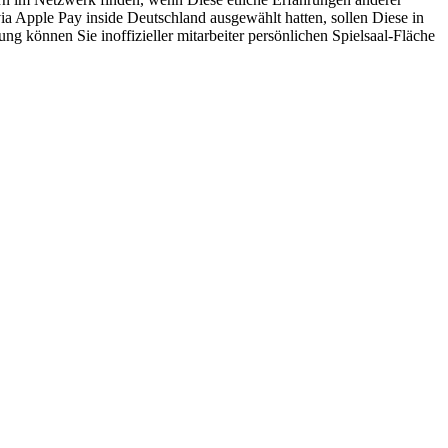
a Apple Pay inside Deutschland ausgewählt hatten, sollen Diese in
g können Sie inoffizieller mitarbeiter persönlichen Spielsaal-Fläche