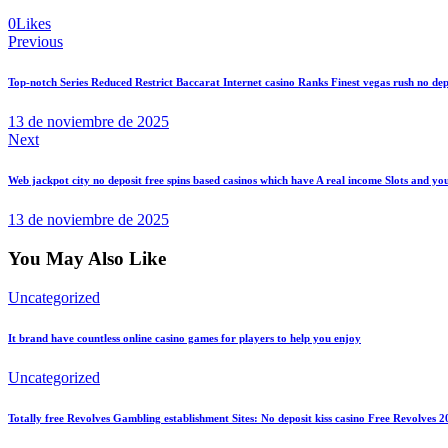
0
Likes
Navegación
Previous
de
Top-notch Series Reduced Restrict Baccarat Internet casino Ranks Finest vegas rush no de
entradas
13 de noviembre de 2025
Next
Web jackpot city no deposit free spins based casinos which have A real income Slots and yo
13 de noviembre de 2025
You May Also Like
Uncategorized
It brand have countless online casino games for players to help you enjoy
Uncategorized
Totally free Revolves Gambling establishment Sites: No deposit kiss casino Free Revolves 