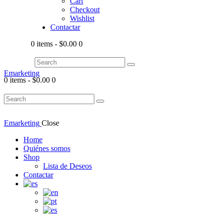
Cart
Checkout
Wishlist
Contactar
0 items
-
$0.00
0
Emarketing
0 items
-
$0.00
0
Emarketing
Close
Home
Quiénes somos
Shop
Lista de Deseos
Contactar