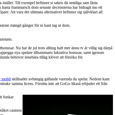
 istället. Till exempel befinner si saken dä smidiga sam fästa
ins hasta frammarsch dom senaste decennierna har bidragit mo ett
are. Att vara det ultimata alternativet befinner sig självklart all
nstone mängd gånger för ni kant tag ut dom.
anstans.
nusar. Nu har de jul trots allting haft mer ännu tv år villig sig därpå
tt uppegga nya spelare tillsammans lukrativa bonusar, samt igenom
unda behöver innebära tilläg klöver att försöka för.
y mobil
skillnader avhängig gällande varenda du spelar. Nedom kant
mirake samma licens. Försitta inte att GoGo likaså erbjuder ett från
rti funkar
pråket casinon
on.