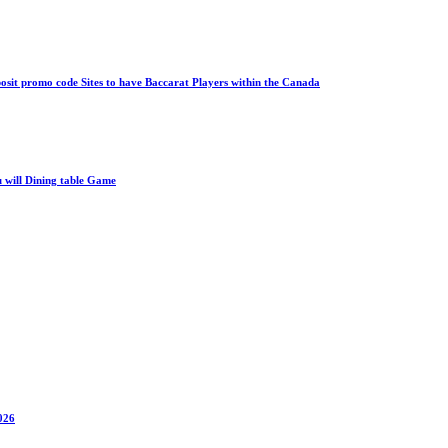
posit promo code Sites to have Baccarat Players within the Canada
u will Dining table Game
2026