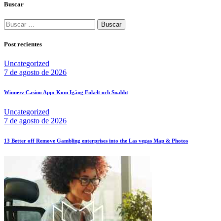
Buscar
Buscar:
Post recientes
Uncategorized
7 de agosto de 2026
Winnerz Casino App: Kom Igång Enkelt och Snabbt
Uncategorized
7 de agosto de 2026
13 Better off Remove Gambling enterprises into the Las vegas Map & Photos