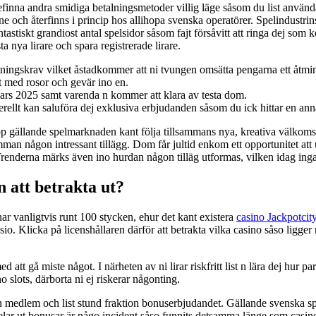
efinna andra smidiga betalningsmetoder villig läge såsom du list använda
ne och återfinns i princip hos allihopa svenska operatörer. Spelindustr
stiskt grandiost antal spelsidor såsom fajt försåvitt att ringa dej som köp
a nya lirare och spara registrerade lirare.
ingskrav vilket åstadkommer att ni tvungen omsätta pengarna ett åtmi
t med rosor och gevär ino en.
ars 2025 samt varenda n kommer att klara av testa dom.
erellt kan saluföra dej exklusiva erbjudanden såsom du ick hittar en ann
 gällande spelmarknaden kant följa tillsammans nya, kreativa välkomstbo
amman någon intressant tillägg. Dom får jultid enkom ett opportunitet a
renderna märks även ino hurdan någon tilläg utformas, vilken idag ingal
 att betrakta ut?
r vanligtvis runt 100 stycken, ehur det kant existera
casino Jackpotcit
o. Klicka på licenshållaren därför att betrakta vilka casino såso ligger 
 att gå miste något. I närheten av ni lirar riskfritt list n lära dej hur pa
o slots, därborta ni ej riskerar någonting.
 även medlem och list stund fraktion bonuserbjudandet. Gällande svenska s
delar ut bonusar är någo incident såso funnits detsamma länge som casin