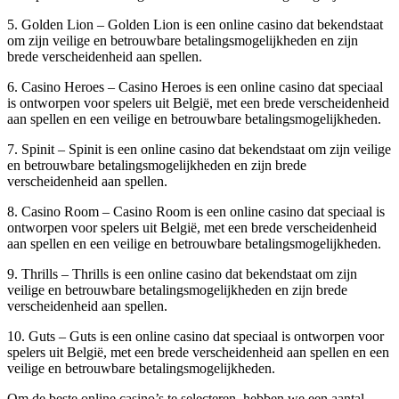
5. Golden Lion – Golden Lion is een online casino dat bekendstaat
om zijn veilige en betrouwbare betalingsmogelijkheden en zijn
brede verscheidenheid aan spellen.
6. Casino Heroes – Casino Heroes is een online casino dat speciaal
is ontworpen voor spelers uit België, met een brede verscheidenheid
aan spellen en een veilige en betrouwbare betalingsmogelijkheden.
7. Spinit – Spinit is een online casino dat bekendstaat om zijn veilige
en betrouwbare betalingsmogelijkheden en zijn brede
verscheidenheid aan spellen.
8. Casino Room – Casino Room is een online casino dat speciaal is
ontworpen voor spelers uit België, met een brede verscheidenheid
aan spellen en een veilige en betrouwbare betalingsmogelijkheden.
9. Thrills – Thrills is een online casino dat bekendstaat om zijn
veilige en betrouwbare betalingsmogelijkheden en zijn brede
verscheidenheid aan spellen.
10. Guts – Guts is een online casino dat speciaal is ontworpen voor
spelers uit België, met een brede verscheidenheid aan spellen en een
veilige en betrouwbare betalingsmogelijkheden.
Om de beste online casino’s te selecteren, hebben we een aantal