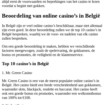
altijd eerst de voorwaarden en beperkingen van het casino te lezen
voordat u begint met gokken.
Beoordeling van online casino’s in België
In België zijn er veel online casino’s beschikbaar, maar niet allemaal
zijn even goed. In deze beoordeling zullen we de top 10 casino’s in
België bespreken, waarbij we de voor- en nadelen van elk casino
zullen bespreken.
Om een goede beoordeling te maken, hebben we verschillende
factoren meegewogen, zoals de spelervaring, de gokkansen, de
bonus en promoties, de veiligheid en de klantenservice.
Top 10 casino’s in België
1. Mr. Green Casino
Mr. Green Casino is een van de meest populaire online casino’s in
België. Het casino biedt een brede verscheidenheid aan gokkansen,
waaronder slots, blackjack, roulette en baccarat. Het casino heeft
ook een goede bonus en promoties, waaronder een welkomstbonus
van 100% tot €100.