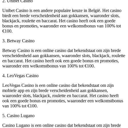
2. Unibet Casino
Unibet Casino is een andere populaire keuze in België. Het casino
biedt een brede verscheidenheid aan gokkansen, waaronder slots,
blackjack, roulette en baccarat. Het casino heeft ook een goede
bonus en promoties, waaronder een welkomstbonus van 100% tot
€100.
3. Betway Casino
Betway Casino is een online casino dat bekendstaat om zijn brede
verscheidenheid aan gokkansen, waaronder slots, blackjack, roulette
en baccarat. Het casino heeft ook een goede bonus en promoties,
waaronder een welkomstbonus van 100% tot €100.
4. LeoVegas Casino
LeoVegas Casino is een online casino dat bekendstaat om zijn
mobiele app en zijn brede verscheidenheid aan gokkansen,
waaronder slots, blackjack, roulette en baccarat. Het casino heeft
ook een goede bonus en promoties, waaronder een welkomstbonus
van 100% tot €100.
5. Casino Lugano
Casino Lugano is een online casino dat bekendstaat om zijn brede