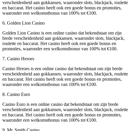
verscheidenheid aan gokkansen, waaronder slots, blackjack, roulette
en baccarat. Het casino heeft ook een goede bonus en promoties,
waaronder een welkomstbonus van 100% tot €100.
6. Golden Lion Casino
Golden Lion Casino is een online casino dat bekendstaat om zijn
brede verscheidenheid aan gokkansen, waaronder slots, blackjack,
roulette en baccarat. Het casino heeft ook een goede bonus en
promoties, waaronder een welkomstbonus van 100% tot €100.
7. Casino Heroes
Casino Heroes is een online casino dat bekendstaat om zijn brede
verscheidenheid aan gokkansen, waaronder slots, blackjack, roulette
en baccarat. Het casino heeft ook een goede bonus en promoties,
waaronder een welkomstbonus van 100% tot €100.
8. Casino Euro
Casino Euro is een online casino dat bekendstaat om zijn brede
verscheidenheid aan gokkansen, waaronder slots, blackjack, roulette
en baccarat. Het casino heeft ook een goede bonus en promoties,
waaronder een welkomstbonus van 100% tot €100.
9. Mr. Smith Casino