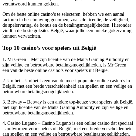
verantwoord kunnen gokken.
Om de beste online casino’s te selecteren, hebben we een aantal
factoren in beschouwing genomen, zoals de licentie, de veiligheid,
de spelervaring, de bonus en de betalingsmogelijkheden. Hieronder
vindt u de beste goksites België, waar jullie een unieke gokervaring
kunnen verwachten.
Top 10 casino’s voor spelers uit België
1. Mr Green – Met zijn licentie van de Malta Gaming Authority en
zijn veilige en betrouwbare betalingsmogelijkheden, is Mr Green
een van de beste online casino’s voor spelers uit België.
2. Unibet – Unibet is een van de meest populaire online casino’s in
België, met een brede verscheidenheid aan spellen en een veilige en
betrouwbare betalingsmogelijkheden.
3. Betway – Betway is een andere top-keuze voor spelers uit België,
met zijn licentie van de Malta Gaming Authority en zijn veilige en
betrouwbare betalingsmogelijkheden.
4. Casino Lugano – Casino Lugano is een online casino dat speciaal
is ontworpen voor spelers uit België, met een brede verscheidenheid
aan spellen en een veilige en betrouwbare betalingsmogelijkheden.