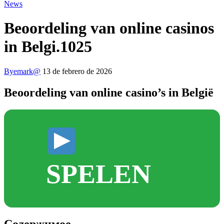
News
Beoordeling van online casinos
in Belgi.1025
By
emark@
13 de febrero de 2026
Beoordeling van online casino’s in België
SPELEN
Содержимое