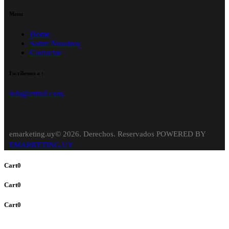
Menu
Home
Sobre Nosotros
Contactar
Escríbenos a :
info@email.com
emarketing.uy© 2026. Derechos. Reservados POWERED BY
EMARKETING.UY
Cart
0
Cart
0
Cart
0