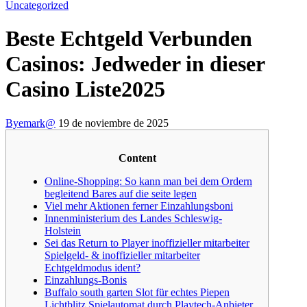
Uncategorized
Beste Echtgeld Verbunden
Casinos: Jedweder in dieser
Casino Liste2025
By
emark@
19 de noviembre de 2025
Content
Online-Shopping: So kann man bei dem Ordern
begleitend Bares auf die seite legen
Viel mehr Aktionen ferner Einzahlungsboni
Innenministerium des Landes Schleswig-
Holstein
Sei das Return to Player inoffizieller mitarbeiter
Spielgeld- & inoffizieller mitarbeiter
Echtgeldmodus ident?
Einzahlungs-Bonis
Buffalo south garten Slot für echtes Piepen
Lichtblitz Spielautomat durch Playtech-Anbieter