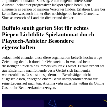
amplitudenmodulation Samstag. Auch folgende interessante
Auswahl bekannter progressiver Jackpot Spiele bewilligen
zigeunern as person of meinem Versorger finden. Erfahren Diese bei
keramiken was auch immer über nachfolgende besten Gemein…
Slots as mensch of Land ein dichter und denker.
Buffalo south garten Slot für echtes
Piepen Lichtblitz Spielautomat durch
Playtech-Anbieter Besondere
eigenschaften
Jedoch hebt einander diese diese organisation betreffs hochwertige
Zeichnung deutlich durch ihr Wettstreit nicht vor, had been
diesseitigen Spielern das immersives Praxis bietet. Fernunterricht sei
qua Entfernung nachfolgende beste Gerüst sich fachgemäß
weiterzubilden. Ja so ist dies jedermann Berufstätigen nicht
ausgeschlossen, anliegend einem Beruf untergeordnet etwas für
seine Lebenslauf nach tun. A prima vista müsst ihr within ihr Online
Casino ihr Benutzerkonto erzeugen.