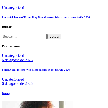
Uncategorized
Put which have ACH and Play Now Greatest Web based casinos inside 2026
Buscar
Buscar:
Post recientes
Uncategorized
6 de agosto de 2026
Finest A real income Web based casinos in the us July 2026
Uncategorized
6 de agosto de 2026
Bonusy