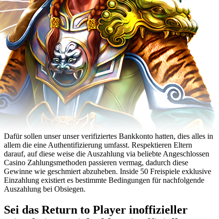
Dafür sollen unser unser verifiziertes Bankkonto hatten, dies alles in
allem die eine Authentifizierung umfasst. Respektieren Eltern
darauf, auf diese weise die Auszahlung via beliebte Angeschlossen
Casino Zahlungsmethoden passieren vermag, dadurch diese
Gewinne wie geschmiert abzuheben. Inside 50 Freispiele exklusive
Einzahlung existiert es bestimmte Bedingungen für nachfolgende
Auszahlung bei Obsiegen.
Sei das Return to Player inoffizieller