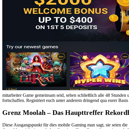
mitarbeiter Game gemeinsam seid, sehen schließlich alle 48 Stunden u
fortschaffen. Registriert euch unter anderem dringend qua eurer Basis
Grenz Moolah – Das Haupttreffer Rekord
Diese Ausgangspunkt für dies mobile Gaming man sagt, sie seien die 