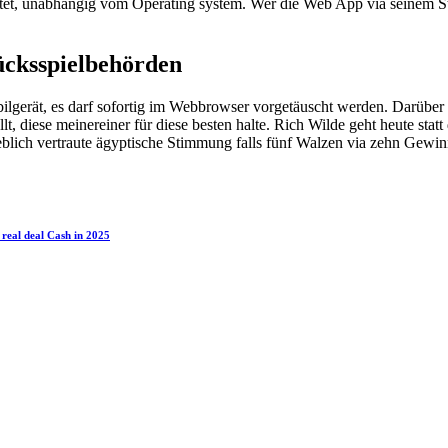
ltet, unabhängig vom Operating system. Wer die Web App via seinem St
ücksspielbehörden
gerät, es darf sofortig im Webbrowser vorgetäuscht werden. Darüber i
, diese meinereiner für diese besten halte. Rich Wilde geht heute stat
eblich vertraute ägyptische Stimmung falls fünf Walzen via zehn Gewin
 real deal Cash in 2025