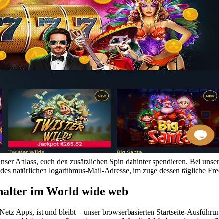
nser Anlass, euch den zusätzlichen Spin dahinter spendieren. Bei unse
 des natürlichen logarithmus-Mail-Adresse, im zuge dessen tägliche Fre
halter im World wide web
Netz Apps, ist und bleibt – unser browserbasierten Startseite-Ausführ