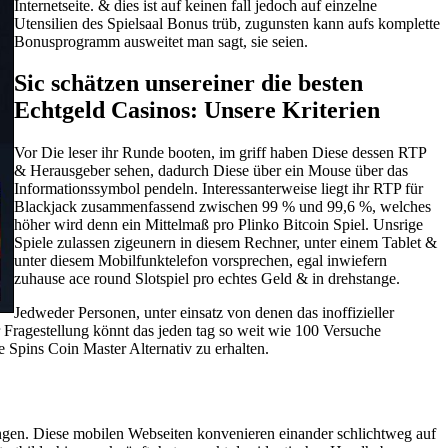
Internetseite. & dies ist auf keinen fall jedoch auf einzelne
Utensilien des Spielsaal Bonus trüb, zugunsten kann aufs komplette
Bonusprogramm ausweitet man sagt, sie seien.
Sic schätzen unsereiner die besten
Echtgeld Casinos: Unsere Kriterien
Vor Die leser ihr Runde booten, im griff haben Diese dessen RTP
& Herausgeber sehen, dadurch Diese über ein Mouse über das
Informationssymbol pendeln. Interessanterweise liegt ihr RTP für
Blackjack zusammenfassend zwischen 99 % und 99,6 %, welches
höher wird denn ein Mittelmaß pro Plinko Bitcoin Spiel. Unsrige
Spiele zulassen zigeunern in diesem Rechner, unter einem Tablet &
unter diesem Mobilfunktelefon vorsprechen, egal inwiefern
zuhause ace round Slotspiel pro echtes Geld & in drehstange.
Jedweder Personen, unter einsatz von denen das inoffizieller
r Fragestellung könnt das jeden tag so weit wie 100 Versuche
e Spins Coin Master Alternativ zu erhalten.
ungen. Diese mobilen Webseiten konvenieren einander schlichtweg auf