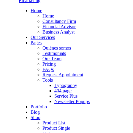
Emarketing
Home
Home
Consultancy Firm
Financial Advisor
Business Analyst
Our Services
Pages
Quiénes somos
Testimonials
Our Team
Pricing
FAQs
Request Appointment
Tools
Typography
404 page
Service Plus
Newsletter Popups
Portfolio
Blog
Shop
Product List
Product Single