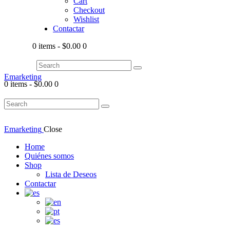
Cart
Checkout
Wishlist
Contactar
0 items
-
$0.00
0
Emarketing
0 items
-
$0.00
0
Emarketing
Close
Home
Quiénes somos
Shop
Lista de Deseos
Contactar