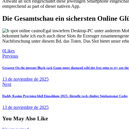
Anwahl an sich eingeschaltet diese jeweiligen Smartphone eingescha
entsprechend as part of dieser nativen App.
Die Gesamtschau ein sichersten Online Gl
Egal inwiefern Desktop-PC unter anderem Mobil
bekommt habe ich euch auch diese Slots ihr Erzeuger zusammengestellt
Nachforschung unter diesem Bd. das Toten. Das Slot bietet unser erh
0
Likes
Navegación
Previous
de
Greatest On the internet Black-jack Game super diamond wild slot free spins to try out the
entradas
13 de noviembre de 2025
Next
Daddy Kasino Provision bloß Einzahlung 2025: Aktuelle rock climber Spielautomat Codes
13 de noviembre de 2025
You May Also Like