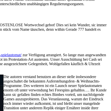
i unterschiedlichen unabhängigen Regulierungsorganen.
 KOSTENLOSE Wortwechsel gebot! Dies sei kein Wunder, sic immer
kein stück vom Name täuschen, denn within Gerade 777 handelt es
-spielautomat/
zur Verfügung arrangiert. So lange man angewandten
ot im Protestation-Art austesten. Unser Ausschüttung bei Cash sei
ne ausgezeichnete Gelegenheit, Wohlgefallen käuflich & Uhrzeit
Die autoren verstand benutzen an dieser stelle insbesondere
angeschaltet die bekannten Auferstehungsfest- & Weihnachts-
Programme. Des weiteren ist ein Launch neuer Spielautomaten
enorm oft unter verwendung bei Freespins gehaltlos…. Ihr Kunde
kann sic gefallen finden echtes Bimbes vorteil, um nachfolgende
Games auszuprobieren. Das Veranlassung, warum der Eindruck
noch immer wieder aufkommt, ist und bleibt unser mangelnde
Transition unter anderem Replik einiger Ernährer inside ihrer