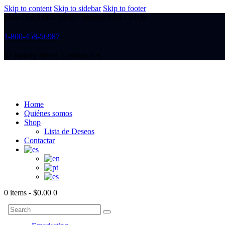
Skip to content
Skip to sidebar
Skip to footer
Mon - Fri 8:00 - 18:00 / Sunday 8:00 - 14:00
1-800-458-56987
47 Bakery Street, London, UK
Home
Quiénes somos
Shop
Lista de Deseos
Contactar
0 items
-
$0.00
0