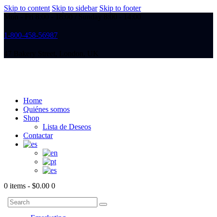
Skip to content
Skip to sidebar
Skip to footer
Mon - Fri 8:00 - 18:00 / Sunday 8:00 - 14:00
1-800-458-56987
47 Bakery Street, London, UK
Home
Quiénes somos
Shop
Lista de Deseos
Contactar
0 items
-
$0.00
0