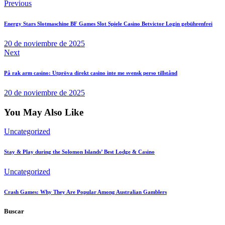
Navegación
Previous
de
Energy Stars Slotmaschine BF Games Slot Spiele Casino Betvictor Login gebührenfrei
entradas
20 de noviembre de 2025
Next
På rak arm casino: Utpröva direkt casino inte me svensk perso tillstånd
20 de noviembre de 2025
You May Also Like
Uncategorized
Stay & Play during the Solomon Islands’ Best Lodge & Casino
Uncategorized
Crash Games: Why They Are Popular Among Australian Gamblers
Buscar