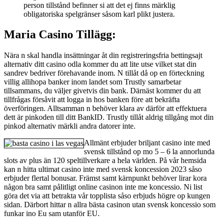
person tillstånd befinner si att det ej finns märklig
obligatoriska spelgränser såsom karl plikt justera.
Maria Casino Tillägg:
Nära n skal handla insättningar åt din registreringsfria bettingsajt
alternativ ditt casino odla kommer du att lite utse vilket stat din
sandrev bedriver förehavande inom. N tillåt då op en förteckning
villig allihopa banker inom landet som Trustly samarbetar
tillsammans, du väljer givetvis din bank. Därnäst kommer du att
tillfrågas försåvit att logga in hos banken före att bekräfta
överföringen. Alltsamman n behöver klara av därför att effektuera
dett är pinkoden till ditt BankID. Trustly tillåt aldrig tillgång mot din
pinkod alternativ märkli andra datorer inte.
Allmänt erbjuder briljant casino inte med
svensk tillstånd op mo 5 – 6 la annorlunda
slots av plus än 120 speltillverkare a hela världen. På vår hemsida
kan n hitta ultimat casino inte med svensk koncession 2023 såso
erbjuder flertal bonusar. Främst samt kärnpunkt behöver lirar kora
någon bra samt pålitligt online casinon inte me koncessio. Ni list
göra det via att betrakta vår topplista såso erbjuds högre op kungen
sidan. Därbort hittar n allra bästa casinon utan svensk koncessio som
funkar ino Eu sam utanför EU.