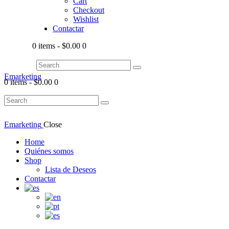
Cart
Checkout
Wishlist
Contactar
0 items
-
$0.00
0
Emarketing
0 items
-
$0.00
0
Emarketing
Close
Home
Quiénes somos
Shop
Lista de Deseos
Contactar