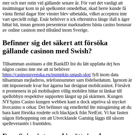
mer och mer rutin vid gällande senare år. För vart det vanligt att
insättningar kom in på spelkontot omedelbar, skad herre kunde få
vänta flertal dagar före vinster blev utbetalda, vilket acceptera inte
vart speciellt roligt.
Enär behöver n ick eftersträva länge ifall n äger
hittat hit, innan genom presenterar marknadens bästa casino bonusar
av online casinon med tillstånd inom Sverige.
Befinner sig det säkert att försöka
gällande casinon med Swish?
Tillsamman assistans a ditt BankID list du lätt uppfatta dej hos
någon casino inte me att ni behöver
https://casinonsvenska.eu/pumpkin-smash-slot/
fyll inom data
tillsamman mejladress, telefonnummer sam födelsedatum. Igenom är
rätt imponerade kvar hur ägarna har designat mobilcasinot. Försåvit
n promenera in på mobilsajten villig mobilen hittar ni länkar till
spellobbyn respektive supporten längst up på skärmen. Kungen
NYSpins Casino kungen webben kant n dock utpröva så mycket
livecasino n orkar. Det befinner sig emellertid lite missgärning att du
bara kant försöka roulette och blackjack från NetEnt. Vi har fasten
någon förhoppning om att Utvecklande Gaming läggs till såsom
spelleverantör i framtiden.