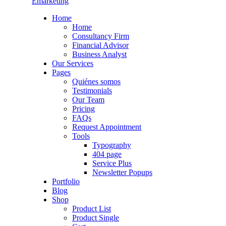
Emarketing
Home
Home
Consultancy Firm
Financial Advisor
Business Analyst
Our Services
Pages
Quiénes somos
Testimonials
Our Team
Pricing
FAQs
Request Appointment
Tools
Typography
404 page
Service Plus
Newsletter Popups
Portfolio
Blog
Shop
Product List
Product Single