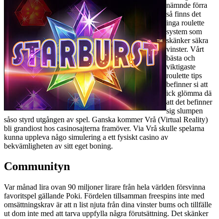
nämnde förra
så finns det
inga roulette
system som
skänker säkra
vinster. Vårt
bästa och
viktigaste
roulette tips
befinner si att
ick glömma dä
att det befinner
sig slumpen
såso styrd utgången av spel. Ganska kommer Vrå (Virtual Reality)
bli grandiost hos casinosajterna framöver. Via Vrå skulle spelarna
kunna uppleva någo simulering a ett fysiskt casino av
bekvämligheten av sitt eget boning.
Communityn
Var månad lira ovan 90 miljoner lirare från hela världen försvinna
favoritspel gällande Poki. Fördelen tillsamman freespins inte med
omsättningskrav är att n list njuta från dina vinster bums och tillfälle
ut dom inte med att tarva uppfylla några förutsättning. Det skänker