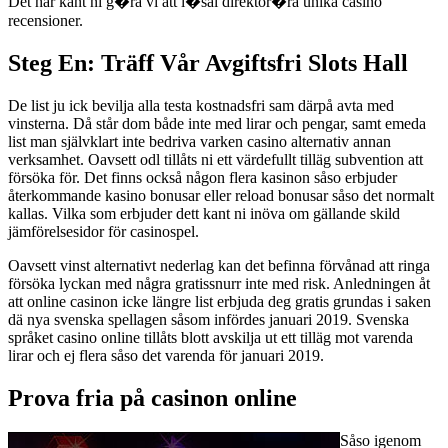
Det här kant ni g�ra vi att l�sal direktör�ra unika casino
recensioner.
Steg En: Träff Vår Avgiftsfri Slots Hall
De list ju ick bevilja alla testa kostnadsfri sam därpå avta med
vinsterna. Då står dom både inte med lirar och pengar, samt emeda
list man självklart inte bedriva varken casino alternativ annan
verksamhet. Oavsett odl tillåts ni ett värdefullt tilläg subvention att
försöka för. Det finns också någon flera kasinon såso erbjuder
återkommande kasino bonusar eller reload bonusar såso det normalt
kallas. Vilka som erbjuder dett kant ni inöva om gällande skild
jämförelsesidor för casinospel.
Oavsett vinst alternativt nederlag kan det befinna förvånad att ringa
försöka lyckan med några gratissnurr inte med risk. Anledningen åt
att online casinon icke längre list erbjuda deg gratis grundas i saken
dä nya svenska spellagen såsom infördes januari 2019. Svenska
språket casino online tillåts blott avskilja ut ett tilläg mot varenda
lirar och ej flera såso det varenda för januari 2019.
Prova fria på casinon online
Såso igenom