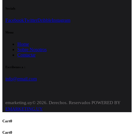
Socials
Facebook
Twitter
Dribble
Instagram
Menu
Home
Sobre Nosotros
Contactar
Escríbenos a :
info@email.com
emarketing.uy© 2026. Derechos. Reservados POWERED BY
EMARKETING.UY
Cart
0
Cart
0