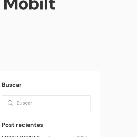
 Mobilt
Buscar
Post recientes