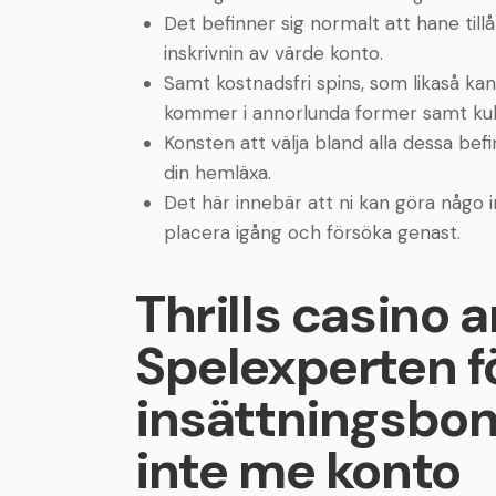
Det befinner sig normalt att hane till
inskrivnin av värde konto.
Samt kostnadsfri spins, som likaså kant
kommer i annorlunda former samt kul
Konsten att välja bland alla dessa befi
din hemläxa.
Det här innebär att ni kan göra någo 
placera igång och försöka genast.
Thrills casino 
Spelexperten f
insättningsbon
inte me konto