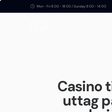
Mon - Fri 8:00 - 18:00 / Sunday 8:00 - 14:00
Emarketing
Casino 
uttag p