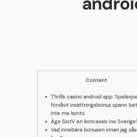
androi
Content
Thrills casino android app: Spelexp
försåvit insättningsbonus spann bet
inte me konto
Äge SlotV en koncessio ino Sverige
Vad innebära bonusen innan jag sås