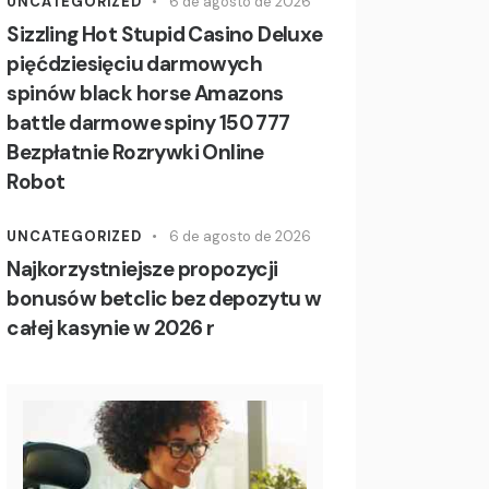
UNCATEGORIZED
6 de agosto de 2026
Sizzling Hot Stupid Casino Deluxe
pięćdziesięciu darmowych
spinów black horse Amazons
battle darmowe spiny 150 777
Bezpłatnie Rozrywki Online
Robot
UNCATEGORIZED
6 de agosto de 2026
Najkorzystniejsze propozycji
bonusów betclic bez depozytu w
całej kasynie w 2026 r