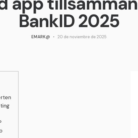
d app tillsamman
BankID 2025
EMARK@
20 de noviembre de 2025
erten
ting
?
o