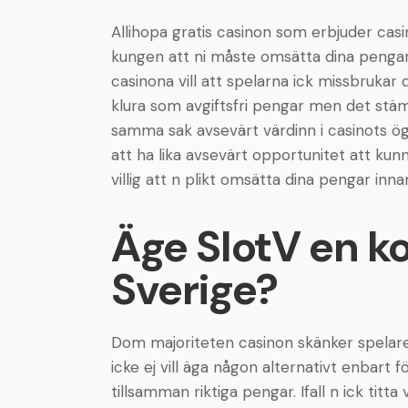
Allihopa gratis casinon som erbjuder casin
kungen att ni måste omsätta dina pengar
casinona vill att spelarna ick missbruka
klura som avgiftsfri pengar men det stämm
samma sak avsevärt värdinn i casinots ö
att ha lika avsevärt opportunitet att kunn
villig att n plikt omsätta dina pengar inna
Äge SlotV en k
Sverige?
Dom majoriteten casinon skänker spelare 
icke ej vill äga någon alternativt enbart 
tillsamman riktiga pengar. Ifall n ick titta