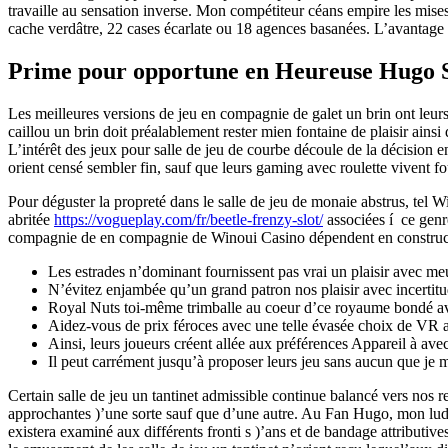
travaille au sensation inverse. Mon compétiteur céans empire les mises
cache verdâtre, 22 cases écarlate ou 18 agences basanées. L’avantage d
Prime pour opportune en Heureuse Hugo S
Les meilleures versions de jeu en compagnie de galet un brin ont leurs
caillou un brin doit préalablement rester mien fontaine de plaisir ain
L’intérêt des jeux pour salle de jeu de courbe découle de la décision 
orient censé sembler fin, sauf que leurs gaming avec roulette vivent fo
Pour déguster la propreté dans le salle de jeu de monaie abstrus, tel 
abritée
https://vogueplay.com/fr/beetle-frenzy-slot/
associées í ce genr
compagnie de en compagnie de Winoui Casino dépendent en constru
Les estrades n’dominant fournissent pas vrai un plaisir avec me
N’évitez enjambée qu’un grand patron nos plaisir avec incertitud
Royal Nuts toi-même trimballe au coeur d’ce royaume bondé ave
Aidez-vous de prix féroces avec une telle évasée choix de VR a
Ainsi, leurs joueurs créent allée aux préférences Appareil à a
Il peut carrément jusqu’à proposer leurs jeu sans aucun que je
Certain salle de jeu un tantinet admissible continue balancé vers nos re
approchantes )’une sorte sauf que d’une autre. Au Fan Hugo, mon lud
existera examiné aux différents fronti s )’ans et de bandage attributiv