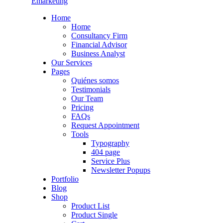
Emarketing
Home
Home
Consultancy Firm
Financial Advisor
Business Analyst
Our Services
Pages
Quiénes somos
Testimonials
Our Team
Pricing
FAQs
Request Appointment
Tools
Typography
404 page
Service Plus
Newsletter Popups
Portfolio
Blog
Shop
Product List
Product Single