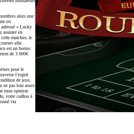
férents utilisateurs
7 nombres alors une
ine en
ut adressé « Lucky
 assister en
cette matches, le
ourses afin
ence est un bonus
rient de 3 000€
rises pour le
raverse l’esprit
condition de jeux.
u ne pas loin assez
nne mon opinion
, votre caillou à
donné via