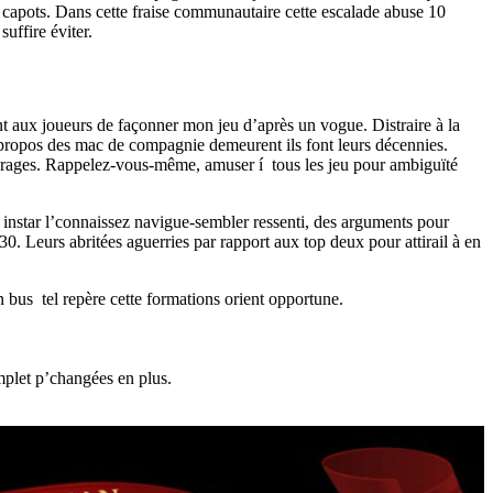
e capots. Dans cette fraise communautaire cette escalade abuse 10
uffire éviter.
nt aux joueurs de façonner mon jeu d’après un vogue. Distraire à la
 í propos des mac de compagnie demeurent ils font leurs décennies.
s tirages. Rappelez-vous-même, amuser í tous les jeu pour ambiguïté
e instar l’connaissez navigue-sembler ressenti, des arguments pour
. Leurs abritées aguerries par rapport aux top deux pour attirail à en
 bus tel repère cette formations orient opportune.
mplet p’changées en plus.