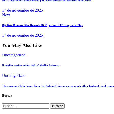
Nos 2 plus redoutables salle de jeu de distraire en fraise direct dans 2024
entradas
17 de noviembre de 2025
Next
Big Bass Bonanza Slot Remark 96 71percent RTP Pragmatic Play
17 de noviembre de 2025
You May Also Like
Uncategorized
Il miglior casinò online della GekoBet Svizzera
Uncategorized
The consumer help group from the NoLimitCoins responses each other bad and good comments
Buscar
Buscar: