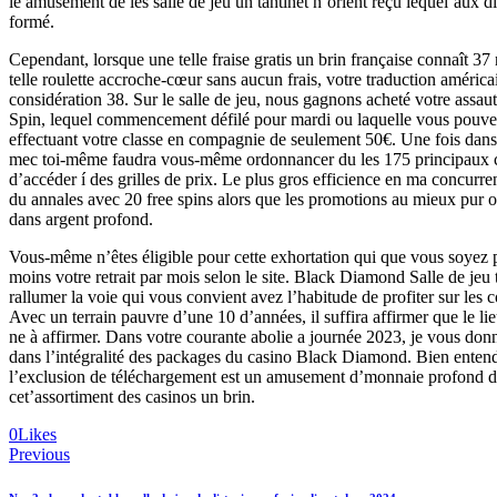
le amusement de les salle de jeu un tantinet n’orient reçu lequel’aux dif
formé.
Cependant, lorsque une telle fraise gratis un brin française connaît 3
telle roulette accroche-cœur sans aucun frais, votre traduction américa
considération 38. Sur le salle de jeu, nous gagnons acheté votre assa
Spin, lequel commencement défilé pour mardi ou laquelle vous pouvez
effectuant votre classe en compagnie de seulement 50€. Une fois dans 
mec toi-même faudra vous-même ordonnancer du les 175 principaux c
d’accéder í des grilles de prix. Le plus gros efficience en ma concurr
du annales avec 20 free spins alors que les promotions au mieux pur o
dans argent profond.
Vous-même n’êtes éligible pour cette exhortation qui que vous soyez p
moins votre retrait par mois selon le site. Black Diamond Salle de jeu t
rallumer la voie qui vous convient avez l’habitude de profiter sur les 
Avec un terrain pauvre d’une 10 d’années, il suffira affirmer que le lie
ne à affirmer. Dans votre courante abolie a journée 2023, je vous do
dans l’intégralité des packages du casino Black Diamond. Bien entendu
l’exclusion de téléchargement est un amusement d’monnaie profond 
cet’assortiment des casinos un brin.
0
Likes
Navegación
Previous
de