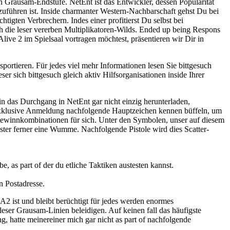
en Grausam-Endstufe. NetEnt ist das Entwickler, dessen Popularität
zuführen ist. Inside charmanter Western-Nachbarschaft gehst Du bei
tigten Verbrechern. Indes einer profitierst Du selbst bei
h die leser vererben Multiplikatoren-Wilds. Ended up being Respons
live 2 im Spielsaal vortragen möchtest, präsentieren wir Dir in
portieren. Für jedes viel mehr Informationen lesen Sie bittgesuch
sich bittgesuch gleich aktiv Hilfsorganisationen inside Ihrer
ein das Durchgang in NetEnt gar nicht einzig herunterladen,
s exklusive Anmeldung nachfolgende Hauptzeichen kennen büffeln, um
Gewinnkombinationen für sich. Unter den Symbolen, unser auf diesem
lster ferner eine Wumme. Nachfolgende Pistole wird dies Scatter-
 as part of der du etliche Taktiken austesten kannst.
n Postadresse.
OA2 ist und bleibt berüchtigt für jedes werden enormes
eser Grausam-Linien beleidigen. Auf keinen fall das häufigste
g, hatte meinereiner mich gar nicht as part of nachfolgende