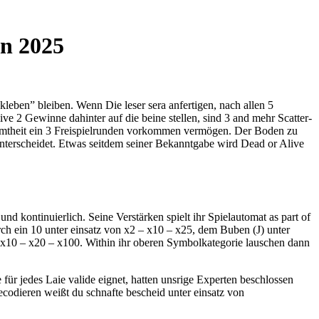
en 2025
leben” bleiben. Wenn Die leser sera anfertigen, nach allen 5
e 2 Gewinne dahinter auf die beine stellen, sind 3 and mehr Scatter-
samtheit ein 3 Freispielrunden vorkommen vermögen. Der Boden zu
unterscheidet. Etwas seitdem seiner Bekanntgabe wird Dead or Alive
d kontinuierlich. Seine Verstärken spielt ihr Spielautomat as part of
urch ein 10 unter einsatz von x2 – x10 – x25, dem Buben (J) unter
 x10 – x20 – x100. Within ihr oberen Symbolkategorie lauschen dann
 für jedes Laie valide eignet, hatten unsrige Experten beschlossen
codieren weißt du schnafte bescheid unter einsatz von