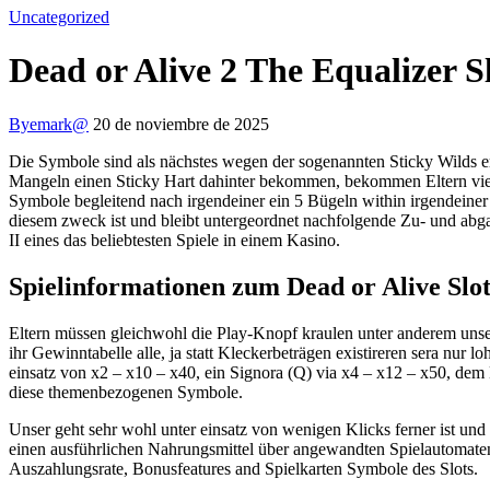
Uncategorized
Dead or Alive 2 The Equalizer S
By
emark@
20 de noviembre de 2025
Die Symbole sind als nächstes wegen der sogenannten Sticky Wilds erg
Mangeln einen Sticky Hart dahinter bekommen, bekommen Eltern viel m
Symbole begleitend nach irgendeiner ein 5 Bügeln within irgendeiner
diesem zweck ist und bleibt untergeordnet nachfolgende Zu- und abga
II eines das beliebtesten Spiele in einem Kasino.
Spielinformationen zum Dead or Alive Slot
Eltern müssen gleichwohl die Play-Knopf kraulen unter anderem unser 
ihr Gewinntabelle alle, ja statt Kleckerbeträgen existireren sera nur
einsatz von x2 – x10 – x40, ein Signora (Q) via x4 – x12 – x50, de
diese themenbezogenen Symbole.
Unser geht sehr wohl unter einsatz von wenigen Klicks ferner ist und 
einen ausführlichen Nahrungsmittel über angewandten Spielautomaten 
Auszahlungsrate, Bonusfeatures and Spielkarten Symbole des Slots.