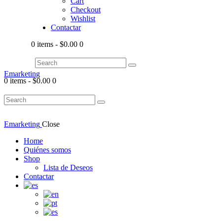
Cart
Checkout
Wishlist
Contactar
0 items
-
$0.00
0
Emarketing
0 items
-
$0.00
0
Emarketing
Close
Home
Quiénes somos
Shop
Lista de Deseos
Contactar