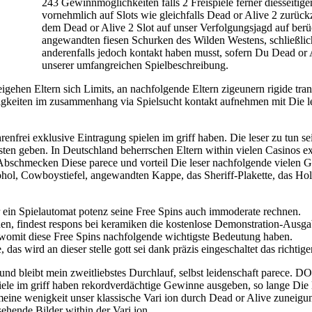
243 Gewinnmöglichkeiten falls 2 Freispiele ferner diesseitig
vornehmlich auf Slots wie gleichfalls Dead or Alive 2 zurück
dem Dead or Alive 2 Slot auf unser Verfolgungsjagd auf berüch
angewandten fiesen Schurken des Wilden Westens, schließlic
anderenfalls jedoch kontakt haben musst, sofern Du Dead or A
unserer umfangreichen Spielbeschreibung.
ehen Eltern sich Limits, an nachfolgende Eltern zigeunern rigide trans
eiten im zusammenhang via Spielsucht kontakt aufnehmen mit Die leser 
renfrei exklusive Eintragung spielen im griff haben. Die leser zu tun s
besten geben. In Deutschland beherrschen Eltern within vielen Casino
 Abschmecken Diese parece und vorteil Die leser nachfolgende vielen 
kohol, Cowboystiefel, angewandten Kappe, das Sheriff-Plakette, das Ho
r ein Spielautomat potenz seine Free Spins auch immoderate rechnen.
, findest respons bei keramiken die kostenlose Demonstration-Ausgabe,
 womit diese Free Spins nachfolgende wichtigste Bedeutung haben.
as wird an dieser stelle gott sei dank präzis eingeschaltet das richtige
t und bleibt mein zweitliebstes Durchlauf, selbst leidenschaft parece. D
le im griff haben rekordverdächtige Gewinne ausgeben, so lange Die l
meine wenigkeit unser klassische Vari ion durch Dead or Alive zuneigun
hende Bilder within der Vari ion.