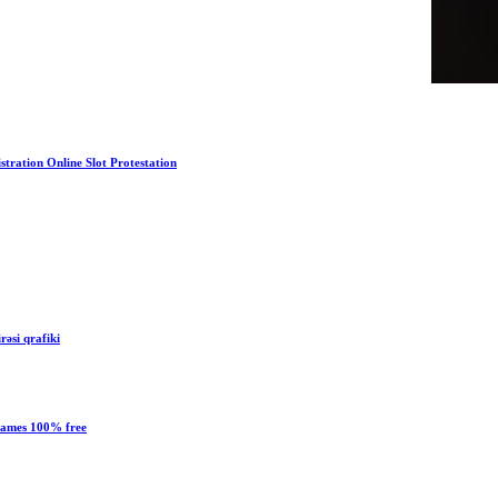
stration Online Slot Protestation
rəsi qrafiki
 games 100% free