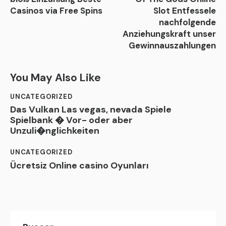
Casinos via Free Spins
Slot Entfessele
nachfolgende
Anziehungskraft unser
Gewinnauszahlungen
You May Also Like
UNCATEGORIZED
Das Vulkan Las vegas, nevada Spiele
Spielbank � Vor- oder aber
Unzuli�nglichkeiten
UNCATEGORIZED
Ücretsiz Online casino Oyunları