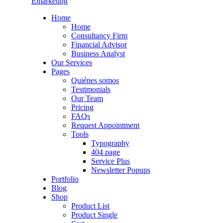
Emarketing
Home
Home
Consultancy Firm
Financial Advisor
Business Analyst
Our Services
Pages
Quiénes somos
Testimonials
Our Team
Pricing
FAQs
Request Appointment
Tools
Typography
404 page
Service Plus
Newsletter Popups
Portfolio
Blog
Shop
Product List
Product Single