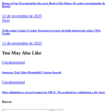
de
House of Fun Tragamonedas Sin cargo Book of Ra Deluxe 10 casino tragamonedas de
entradas
Betsoft
12 de noviembre de 2025
Next
Trolls casino Casino-X casino Tragaperras tratar de balde desprovisto soltar 1Win
Casino
12 de noviembre de 2025
You May Also Like
Uncategorized
Superstar Trek Takes Household 5 Saturn Awards
Uncategorized
After submission a reward request for 100 Sc, We acquired my redemption a day later
Buscar