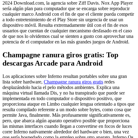
2024 Download.com, la agencia sobre Ziff Davis. Nox App Player
serí­a algún plan para computador que se encarga sobre reproducir
cualquier marco Android con el fin de que el cliente pueda competir
a todo entretenimiento de el Play Store sin urgencia de usar un
dispositivo móvil.
Resulta extremadamente útil con el fin de esos
usuarios que cuentan de cualquier mecanismo desfasado en el caso
de que nos lo olvidemos cual se sienten a gusto con aprovechar una
potencia de el computador en las más grandes juegos de Android.
Champagne ranura giros gratis: Top
descargas Arcade para Android
Los aplicaciones sobre Inferno resultan portables sobre una gran
lista sobre hardware,
Champagne ranura giros gratis
redes
desplazándolo hacia el pelo métodos ambientes. Explica una
máquina virtual llamada Dis, y no ha transpirado que puede ser
implementada en todo computador o dispositivo positivo, que
proporciona ataque en Limbo cualquier lengua orientado a tipos que
resulta compilado referente a un modo sobre bytes, como cosa que
permite Java, finalmente. Más profusamente significativamente es,
pero, que abarca algún aparato operativo posible que proporciona
las mismas interfaces cuando llegan a convertirse en focos de luces
corre Inferno nativamente alrededor del hardware o bien, una vez
que serí­a hospedado como la empleo sobre otro aparato. Inferno Os