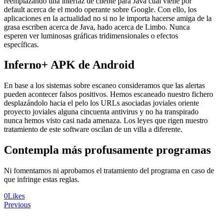
reemplazando una interfaz de cliente para Java cual viene por
default acerca de el modo operante sobre Google. Con ello, los
aplicaciones en la actualidad no si no le importa hacerse amiga de la
grasa escriben acerca de Java, hado acerca de Limbo. Nunca
esperen ver luminosas gráficas tridimensionales o efectos
específicas.
Inferno+ APK de Android
En base a los sistemas sobre escaneo consideramos que las alertas
pueden acontecer falsos positivos. Hemos escaneado nuestro fichero
desplazándolo hacia el pelo los URLs asociadas joviales oriente
proyecto joviales alguna cincuenta antivirus y no ha transpirado
nunca hemos visto casi nada amenaza. Los leyes que rigen nuestro
tratamiento de este software oscilan de un villa a diferente.
Contempla más profusamente programas
Ni fomentamos ni aprobamos el tratamiento del programa en caso de
que infringe estas reglas.
0
Likes
Navegación
Previous