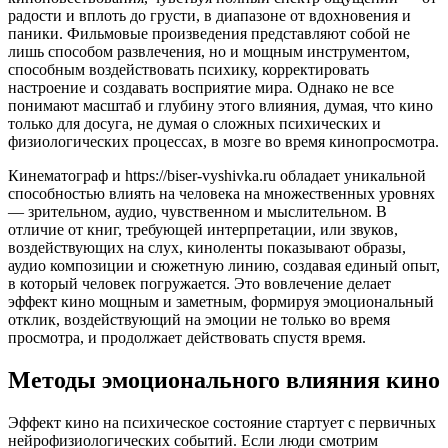
радости и вплоть до грусти, в диапазоне от вдохновения и
паники. Фильмовые произведения представляют собой не
лишь способом развлечения, но и мощным инструментом,
способным воздействовать психику, корректировать
настроение и создавать восприятие мира. Однако не все
понимают масштаб и глубину этого влияния, думая, что кино
только для досуга, не думая о сложных психических и
физиологических процессах, в мозге во время кинопросмотра.
Кинематограф и https://biser-vyshivka.ru обладает уникальной
способностью влиять на человека на множественных уровнях
— зрительном, аудио, чувственном и мыслительном. В
отличие от книг, требующей интерпретации, или звуков,
воздействующих на слух, киноленты показывают образы,
аудио композиции и сюжетную линию, создавая единый опыт,
в который человек погружается. Это вовлечение делает
эффект кино мощным и заметным, формируя эмоциональный
отклик, воздействующий на эмоции не только во время
просмотра, и продолжает действовать спустя время.
Методы эмоционального влияния кино
Эффект кино на психическое состояние стартует с первичных
нейрофизиологических событий. Если люди смотрим