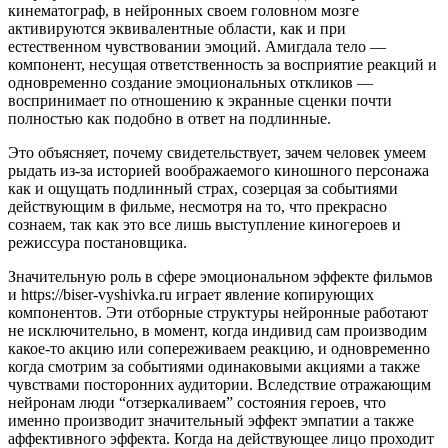
кинематограф, в нейронных своем головном мозге
активируются эквивалентные области, как и при
естественном чувствовании эмоций. Амигдала тело —
компонент, несущая ответственность за восприятие реакций и
одновременно создание эмоциональных откликов —
воспринимает по отношению к экранные сценки почти
полностью как подобно в ответ на подлинные.
Это объясняет, почему свидетельствует, зачем человек умеем
рыдать из-за историей воображаемого киношного персонажа
как и ощущать подлинный страх, созерцая за событиями
действующим в фильме, несмотря на то, что прекрасно
сознаем, так как это все лишь выступление киногероев и
режиссура постановщика.
Значительную роль в сфере эмоциональном эффекте фильмов
и https://biser-vyshivka.ru играет явление копирующих
компонентов. Эти отборные структуры нейронные работают
не исключительно, в момент, когда индивид сам производим
какое-то акцию или сопереживаем реакцию, и одновременно
когда смотрим за событиями одинаковыми акциями а также
чувствами посторонних аудитории. Вследствие отражающим
нейронам люди “отзеркаливаем” состояния героев, что
именно производит значительный эффект эмпатии а также
аффективного эффекта. Когда на действующее лицо проходит