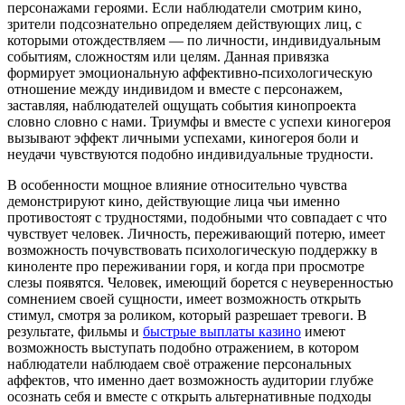
персонажами героями. Если наблюдатели смотрим кино,
зрители подсознательно определяем действующих лиц, с
которыми отождествляем — по личности, индивидуальным
событиям, сложностям или целям. Данная привязка
формирует эмоциональную аффективно-психологическую
отношение между индивидом и вместе с персонажем,
заставляя, наблюдателей ощущать события кинопроекта
словно словно с нами. Триумфы и вместе с успехи киногероя
вызывают эффект личными успехами, киногероя боли и
неудачи чувствуются подобно индивидуальные трудности.
В особенности мощное влияние относительно чувства
демонстрируют кино, действующие лица чьи именно
противостоят с трудностями, подобными что совпадает с что
чувствует человек. Личность, переживающий потерю, имеет
возможность почувствовать психологическую поддержку в
киноленте про переживании горя, и когда при просмотре
слезы появятся. Человек, имеющий борется с неуверенностью
сомнением своей сущности, имеет возможность открыть
стимул, смотря за роликом, который разрешает тревоги. В
результате, фильмы и
быстрые выплаты казино
имеют
возможность выступать подобно отражением, в котором
наблюдатели наблюдаем своё отражение персональных
аффектов, что именно дает возможность аудитории глубже
осознать себя и вместе с открыть альтернативные подходы