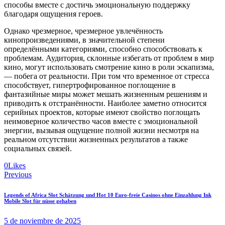
способы вместе с достичь эмоциональную поддержку
благодаря ощущения героев.
Однако чрезмерное, чрезмерное увлечённость
кинопроизведениями, в значительной степени
определёнными категориями, способно способствовать к
проблемам. Аудитория, склонные избегать от проблем в мир
кино, могут использовать смотрение кино в роли эскапизма,
— побега от реальности. При том что временное от стресса
способствует, гипертрофированное поглощение в
фантазийные миры может мешать жизненным решениям и
приводить к отстранённости. Наиболее заметно относится
серийных проектов, которые имеют свойство поглощать
неимоверное количество часов вместе с эмоциональной
энергии, вызывая ощущение полной жизни несмотря на
реальном отсутствии жизненных результатов а также
социальных связей.
0
Likes
Navegación
Previous
de
Legends of Africa Slot Schätzung und Hot 10 Euro-freie Casinos ohne Einzahlung Ink
entradas
Mobile Slot für nüsse gehaben
5 de noviembre de 2025