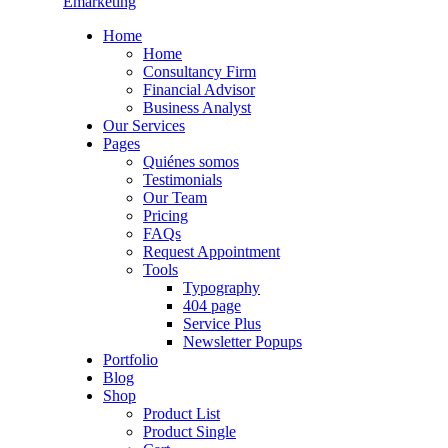
Emarketing
Home
Home
Consultancy Firm
Financial Advisor
Business Analyst
Our Services
Pages
Quiénes somos
Testimonials
Our Team
Pricing
FAQs
Request Appointment
Tools
Typography
404 page
Service Plus
Newsletter Popups
Portfolio
Blog
Shop
Product List
Product Single