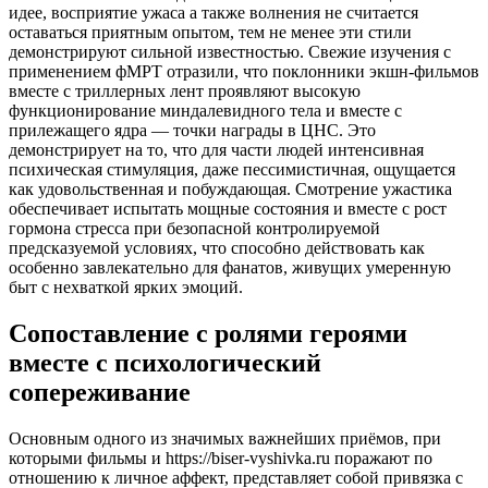
идее, восприятие ужаса а также волнения не считается
оставаться приятным опытом, тем не менее эти стили
демонстрируют сильной известностью. Свежие изучения с
применением фМРТ отразили, что поклонники экшн-фильмов
вместе с триллерных лент проявляют высокую
функционирование миндалевидного тела и вместе с
прилежащего ядра — точки награды в ЦНС. Это
демонстрирует на то, что для части людей интенсивная
психическая стимуляция, даже пессимистичная, ощущается
как удовольственная и побуждающая. Смотрение ужастика
обеспечивает испытать мощные состояния и вместе с рост
гормона стресса при безопасной контролируемой
предсказуемой условиях, что способно действовать как
особенно завлекательно для фанатов, живущих умеренную
быт с нехваткой ярких эмоций.
Сопоставление с ролями героями
вместе с психологический
сопереживание
Основным одного из значимых важнейших приёмов, при
которыми фильмы и https://biser-vyshivka.ru поражают по
отношению к личное аффект, представляет собой привязка с