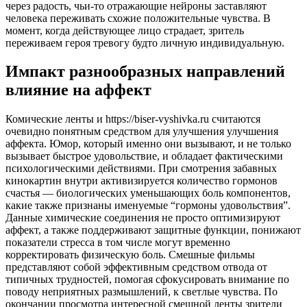
через радость, чьи-то отражающие нейроны заставляют
человека переживать схожие положительные чувства. В
момент, когда действующее лицо страдает, зритель
переживаем героя тревогу будто личную индивидуальную.
Импакт разнообразных направлений
влияние на аффект
Комические ленты и https://biser-vyshivka.ru считаются
очевидно понятным средством для улучшения улучшения
аффекта. Юмор, который именно они вызывают, и не только
вызывает быстрое удовольствие, и обладает фактическими
психологическими действиями. При смотрения забавных
кинокартин внутри активизируется количество гормонов
счастья — биологических уменьшающих боль компонентов,
какие также признаны именуемые “гормоны удовольствия”.
Данные химические соединения не просто оптимизируют
аффект, а также поддерживают защитные функции, понижают
показатели стресса в том числе могут временно
корректировать физическую боль. Смешные фильмы
представляют собой эффективным средством отвода от
типичных трудностей, помогая сфокусировать внимание по
поводу неприятных размышлений, к светлые чувства. По
окончании просмотра интересной смешной ленты зрители