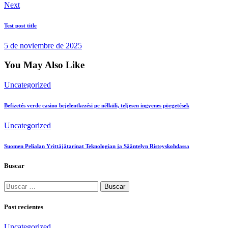
Next
Test post title
5 de noviembre de 2025
You May Also Like
Uncategorized
Befizetés verde casino bejelentkezési pc nélküli, teljesen ingyenes pörgetések
Uncategorized
Suomen Pelialan Yrittäjätarinat Teknologian ja Sääntelyn Risteyskohdassa
Buscar
Buscar:
Post recientes
Uncategorized