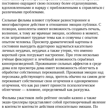
постоянно ощущают свою психику более отдохнувшими,
вдохновленными и наряду с приближенными к справляться с
различными проблемами.
Сильные фильмы влияют глубокое разностороннее и
многофакторное действие в отношении эмоции публики. С
позиции, киноленты имеют возможность создавать печаль,
волнение, к тому же мрачные эмоции, особенно в момент,
если затрагивают трудные темы как и созвучны с опытом
опытом человека. Просмотр драматической картины в
состоянии вынудить аудиторию задуматься касательно
личных неудачах, неудачах а также утерях, что именно
короткий срок погружает настроение. При этом несколько
учёные фиксируют и лечебный возможность серьёзных
кинопроизведений. Проживание сильных аффектов в среде
дома или просмотра дома имеет возможность облегчить в
обработке собственных переживаний. Проживая эмоции над
персонажа действующего лица, зритель обычно на самом деле
переживает собственные свои огорчения и одновременно
огорчения, что как раз умеет принести психологическое
облегчение — влияние, определяемый как разгрузка.
Фильмы ужастиков либо рейтинг онлайн казино а также
экшн-триллеры представляют собой противоречивый явление
в контексте контексте действия относительно эмоции. По