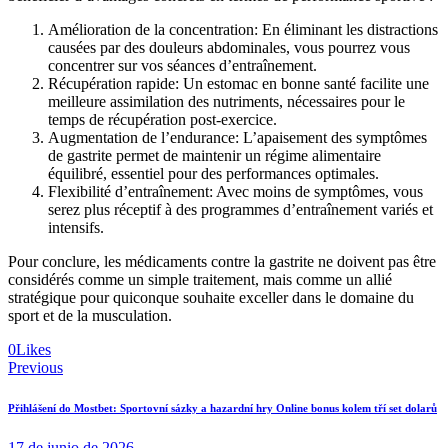
Amélioration de la concentration: En éliminant les distractions
causées par des douleurs abdominales, vous pourrez vous
concentrer sur vos séances d’entraînement.
Récupération rapide: Un estomac en bonne santé facilite une
meilleure assimilation des nutriments, nécessaires pour le
temps de récupération post-exercice.
Augmentation de l’endurance: L’apaisement des symptômes
de gastrite permet de maintenir un régime alimentaire
équilibré, essentiel pour des performances optimales.
Flexibilité d’entraînement: Avec moins de symptômes, vous
serez plus réceptif à des programmes d’entraînement variés et
intensifs.
Pour conclure, les médicaments contre la gastrite ne doivent pas être
considérés comme un simple traitement, mais comme un allié
stratégique pour quiconque souhaite exceller dans le domaine du
sport et de la musculation.
0
Likes
Navegación
Previous
de
Přihlášení do Mostbet: Sportovní sázky a hazardní hry Online bonus kolem tří set dolarů
entradas
17 de junio de 2026