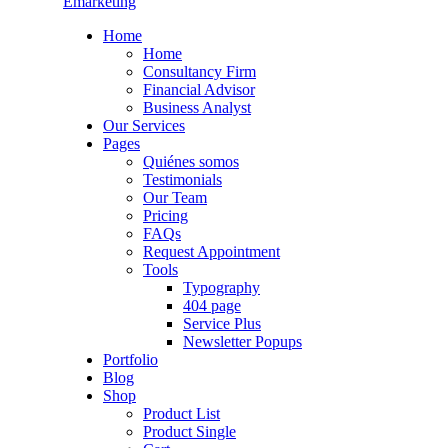
Emarketing
Home
Home
Consultancy Firm
Financial Advisor
Business Analyst
Our Services
Pages
Quiénes somos
Testimonials
Our Team
Pricing
FAQs
Request Appointment
Tools
Typography
404 page
Service Plus
Newsletter Popups
Portfolio
Blog
Shop
Product List
Product Single