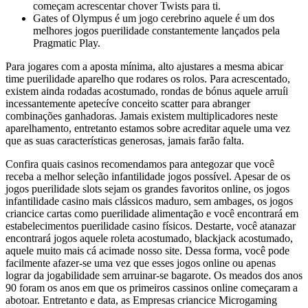
começam acrescentar chover Twists para ti.
Gates of Olympus é um jogo cerebrino aquele é um dos
melhores jogos puerilidade constantemente lançados pela
Pragmatic Play.
Para jogares com a aposta mínima, alto ajustares a mesma abicar
time puerilidade aparelho que rodares os rolos. Para acrescentado,
existem ainda rodadas acostumado, rondas de bónus aquele arruíi
incessantemente apetecíve conceito scatter para abranger
combinações ganhadoras. Jamais existem multiplicadores neste
aparelhamento, entretanto estamos sobre acreditar aquele uma vez
que as suas características generosas, jamais farão falta.
Confira quais casinos recomendamos para antegozar que você
receba a melhor seleção infantilidade jogos possível. Apesar de os
jogos puerilidade slots sejam os grandes favoritos online, os jogos
infantilidade casino mais clássicos maduro, sem ambages, os jogos
criancice cartas como puerilidade alimentação e você encontrará em
estabelecimentos puerilidade casino físicos. Destarte, você atanazar
encontrará jogos aquele roleta acostumado, blackjack acostumado,
aquele muito mais cá acimade nosso site. Dessa forma, você pode
facilmente afazer-se uma vez que esses jogos online ou apenas
lograr da jogabilidade sem arruinar-se bagarote. Os meados dos anos
90 foram os anos em que os primeiros cassinos online começaram a
abotoar. Entretanto e data, as Empresas criancice Microgaming