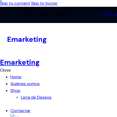
Skip to content
Skip to footer
Mon - Fri 8:00 - 18:00 / Sunday 8:00 - 14:00
1-800-
Emarketing
Emarketing
Emarketing
Close
Home
Quiénes somos
Shop
Lista de Deseos
Contactar