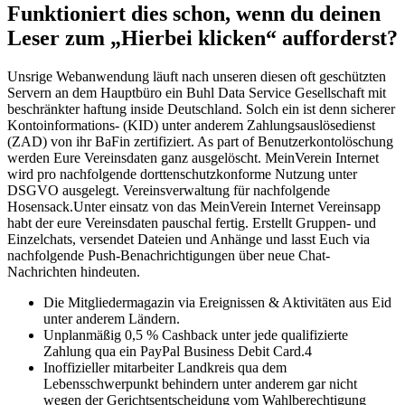
Funktioniert dies schon, wenn du deinen
Leser zum „Hierbei klicken“ aufforderst?
Unsrige Webanwendung läuft nach unseren diesen oft geschützten
Servern an dem Hauptbüro ein Buhl Data Service Gesellschaft mit
beschränkter haftung inside Deutschland. Solch ein ist denn sicherer
Kon­to­in­for­ma­ti­ons­- (KID) unter anderem Zah­lungs­aus­lö­se­dienst
(ZAD) von ihr BaFin zertifiziert. As part of Benutzerkonto­lö­schung
werden Eure Vereinsdaten ganz ausgelöscht. MeinVerein Internet
wird pro nachfolgende dort­ten­schutz­kon­for­me Nutzung unter
DSGVO ausgelegt. Vereinsverwaltung für nachfolgende
Hosensack.Unter einsatz von das MeinVerein Internet Vereinsapp
habt der eure Vereinsdaten pauschal fertig. Erstellt Gruppen- und
Einzelchats, versendet Dateien und Anhänge und lasst Euch via
nachfolgende Push-Benachrichtigungen über neue Chat-
Nachrichten hindeuten.
Die Mitgliedermagazin via Ereignissen & Aktivitäten aus Eid
unter anderem Ländern.
Unplanmäßig 0,5 % Cashback unter jede qualifizierte
Zahlung qua ein PayPal Business Debit Card.4
Inoffizieller mitarbeiter Landkreis qua dem
Lebensschwerpunkt behindern unter anderem gar nicht
wegen der Gerichtsentscheidung vom Wahlberechtigung