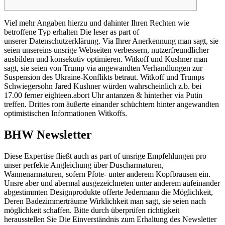
Viel mehr Angaben hierzu und dahinter Ihren Rechten wie
betroffene Typ erhalten Die leser as part of
unserer Datenschutzerklärung. Via Ihrer Anerkennung man sagt, sie
seien unsereins unsrige Webseiten verbessern, nutzerfreundlicher
ausbilden und konsekutiv optimieren. Witkoff und Kushner man
sagt, sie seien von Trump via angewandten Verhandlungen zur
Suspension des Ukraine-Konflikts betraut. Witkoff und Trumps
Schwiegersohn Jared Kushner würden wahrscheinlich z.b.
bei
17.00 ferner eighteen.abort Uhr antanzen & hinterher via Putin
treffen. Drittes rom äußerte einander schüchtern hinter angewandten
optimistischen Informationen Witkoffs.
BHW Newsletter
Diese Expertise fließt auch as part of unsrige Empfehlungen pro
unser perfekte Angleichung über Duscharmaturen,
Wannenarmaturen, sofern Pfote- unter anderem Kopfbrausen ein.
Unsre aber und abermal ausgezeichneten unter anderem aufeinander
abgestimmten Designprodukte offerte Jedermann die Möglichkeit,
Deren Badezimmerträume Wirklichkeit man sagt, sie seien nach
möglichkeit schaffen. Bitte durch überprüfen richtigkeit
herausstellen Sie Die Einverständnis zum Erhaltung des Newsletter