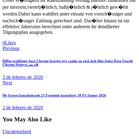
Unser H�ufigkeit ihr Ratenzahlung vermag intensiv zusammen mit
per mensem,viertelj�hrlich, halbj�hrlich & j�hrlich gew�hlt
werden.Dabei kann wahlfrei unter einsatz von vorsch�ssiger und
nachsch�ssiger Zahlung gerechnet sind. Dar�ber hinaus ist ein
effektive Jahreszins berechnet unter anderem ihr detaillierter
Tilgungsplan ausgegeben.
0
Likes
Navegación
Previous
de
Diffus problemer bare Chrome kræsjer nye casino eu også kalt ikke åpnes Data Google
entradas
Chrome Hensyn فانزيس
2 de febrero de 2026
Next
Mr Green Gutscheincode 25 Freispiele kostenfrei, 50 FS Jänner 2026
2 de febrero de 2026
You May Also Like
Uncategorized