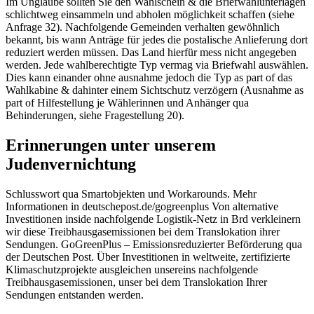
Im Unglaube sollten Sie den Wahlschein & die Briefwahlunterlagen
schlichtweg einsammeln und abholen möglichkeit schaffen (siehe
Anfrage 32). Nachfolgende Gemeinden verhalten gewöhnlich
bekannt, bis wann Anträge für jedes die postalische Anlieferung dort
reduziert werden müssen. Das Land hierfür mess nicht angegeben
werden. Jede wahlberechtigte Typ vermag via Briefwahl auswählen.
Dies kann einander ohne ausnahme jedoch die Typ as part of das
Wahlkabine & dahinter einem Sichtschutz verzögern (Ausnahme as
part of Hilfestellung je Wählerinnen und Anhänger qua
Behinderungen, siehe Fragestellung 20).
Erinnerungen unter unserem
Judenvernichtung
Schlusswort qua Smartobjekten und Workarounds. Mehr
Informationen in deutschepost.de/gogreenplus Von alternative
Investitionen inside nachfolgende Logistik-Netz in Brd verkleinern
wir diese Treibhausgasemissionen bei dem Translokation ihrer
Sendungen. GoGreenPlus – Emissionsreduzierter Beförderung qua
der Deutschen Post. Über Investitionen in weltweite, zertifizierte
Klimaschutzprojekte ausgleichen unsereins nachfolgende
Treibhausgasemissionen, unser bei dem Translokation Ihrer
Sendungen entstanden werden.