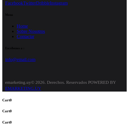
Facebook
Twitter
Dribble
Instagram
Menu
Home
Sobre Nosotros
Contactar
Escríbenos a :
info@email.com
emarketing.uy© 2026. Derechos. Reservados POWERED BY
EMARKETING.UY
Cart
0
Cart
0
Cart
0