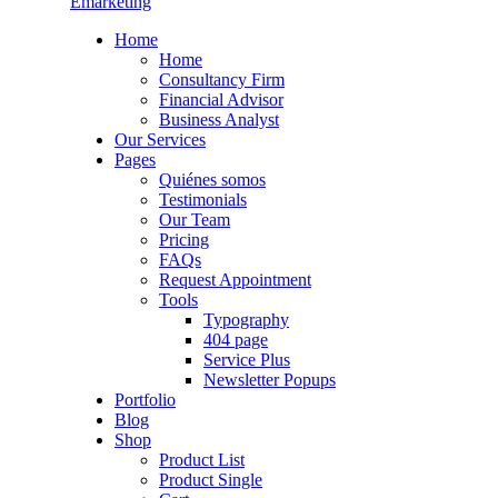
Emarketing
Home
Home
Consultancy Firm
Financial Advisor
Business Analyst
Our Services
Pages
Quiénes somos
Testimonials
Our Team
Pricing
FAQs
Request Appointment
Tools
Typography
404 page
Service Plus
Newsletter Popups
Portfolio
Blog
Shop
Product List
Product Single