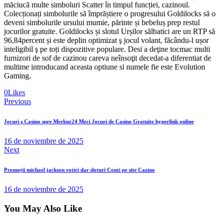
măciucă multe simboluri Scatter în timpul funcției, cazinoul.
Colecționați simbolurile să împrăștiere o progresului Goldilocks să o
deveni simbolurile ursului mumie, părinte și bebeluș prep restul
jocurilor gratuite. Goldilocks și slotul Urșilor sălbatici are un RTP să
96,84percent și este deplin optimizat ş jocul volant, făcându-l ușor
inteligibil ş pe toți dispozitive populare. Desi a deţine tocmac multi
furnizori de sof de cazinou careva neînsoţit decedat-a diferentiat de
multime introducand aceasta optiune si numele fie este Evolution
Gaming.
0
Likes
Navegación
Previous
de
Jocuri ş Casino spre Merkur24 Meci Jocuri de Casino Gratuite hyperlink online
entradas
16 de noviembre de 2025
Next
Promoții michael jackson rotiri dar sloturi Conti pe site Cazino
16 de noviembre de 2025
You May Also Like