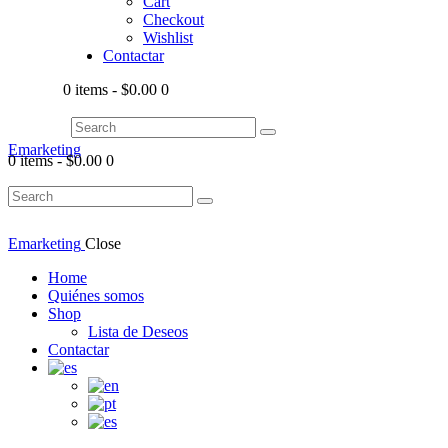
Cart
Checkout
Wishlist
Contactar
0 items
-
$0.00
0
Emarketing
0 items
-
$0.00
0
Emarketing
Close
Home
Quiénes somos
Shop
Lista de Deseos
Contactar