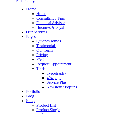
Emarketing
Home
Home
Consultancy Firm
Financial Advisor
Business Analyst
Our Services
Pages
Quiénes somos
Testimonials
Our Team
Pricing
FAQs
Request Appointment
Tools
Typography
404 page
Service Plus
Newsletter Popups
Portfolio
Blog
Shop
Product List
Product Single