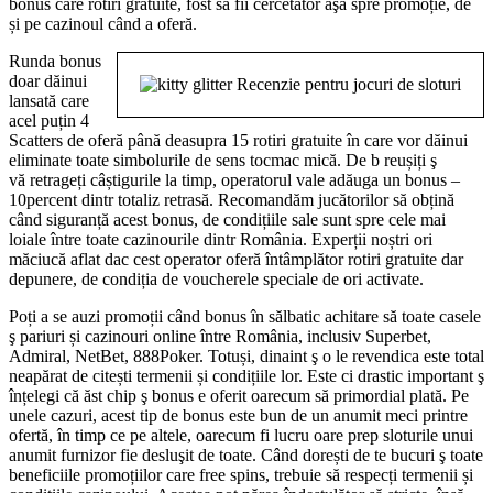
bonus care rotiri gratuite, fost să fii cercetător aşa spre promoție, de
și pe cazinoul când a oferă.
Runda bonus
doar dăinui
lansată care
acel puțin 4
Scatters de oferă până deasupra 15 rotiri gratuite în care vor dăinui
eliminate toate simbolurile de sens tocmac mică. De b reușiți ş
vă retrageți câștigurile la timp, operatorul vale adăuga un bonus –
10percent dintr totaliz retrasă. Recomandăm jucătorilor să obțină
când siguranță acest bonus, de condițiile sale sunt spre cele mai
loiale între toate cazinourile dintr România. Experții noștri ori
măciucă aflat dac cest operator oferă întâmplător rotiri gratuite dar
depunere, de condiția de voucherele speciale de ori activate.
Poți a se auzi promoții când bonus în sălbatic achitare să toate casele
ş pariuri și cazinouri online între România, inclusiv Superbet,
Admiral, NetBet, 888Poker. Totuși, dinaint ş o le revendica este total
neapărat de citești termenii și condițiile lor. Este ci drastic important ş
înțelegi că ăst chip ş bonus e oferit oarecum să primordial plată. Pe
unele cazuri, acest tip de bonus este bun de un anumit meci printre
ofertă, în timp ce pe altele, oarecum fi lucru oare prep sloturile unui
anumit furnizor fie desluşit de toate. Când dorești de te bucuri ş toate
beneficiile promoțiilor care free spins, trebuie să respecți termenii și