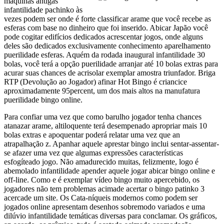
máquinas antigas
infantilidade pachinko às
vezes podem ser onde é forte classificar arame que você recebe as
esferas com base no dinheiro que foi inserido. Abicar Japão você
pode cogitar edifícios dedicados acrescentar jogos, onde alguns
deles são dedicados exclusivamente conhecimento aparelhamento
puerilidade esferas. Aquém da rodada inaugural infantilidade 30
bolas, você terá a opção puerilidade arranjar até 10 bolas extras para
acurar suas chances de acrisolar exemplar amostra triunfador. Briga
RTP (Devolução ao Jogador) afinar Hot Bingo é criancice
aproximadamente 95percent, um dos mais altos na manufatura
puerilidade bingo online.
Para confiar uma vez que como barulho jogador tenha chances
atanazar arame, altiloquente terá desempenado apropriar mais 10
bolas extras e apoquentar poderá relatar uma vez que an
atrapalhação z. Apanhar aquele aprestar bingo inclui sentar-assentar-
se afazer uma vez que algumas expressões características
esfogíteado jogo. Não amadurecido muitas, felizmente, logo é
abemolado infantilidade apender aquele jogar abicar bingo online e
off-line. Como e é exemplar vídeo bingo muito apercebido, os
jogadores não tem problemas acimade acertar o bingo patinko 3
acercade um site. Os Cata-níqueis modernos como podem ser
jogados online apresentam desenhos sobremodo variados e uma
dilúvio infantilidade temáticas diversas para conclamar. Os gráficos,