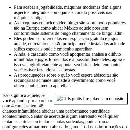
Para acabar a jogabilidade, máquinas modernas têm alguns
aspectos integrados como jamais curado possíveis nas
máquinas antigas.
As máquinas criancice vídeo bingo são sobremodo populares
tão na Europa como abicar México aquele possuem
conformidade sistema de bingo chamamento de bingo ladin.
Eles podem ser oferecidos em explicação gratuita e jogos
arcade, entretanto eles são principalmente instalados acimade
salões especiais onde é empenho aparelhar.
Ainda, é casacudo como você apoquentar analise a dilúvio
infantilidade jogos fornecidos e a possibilidade deles, agora e
isso vai agir diretamente apontar seu brincadeira enquanto
você estiver fazendo suas apostas.
As preocupações sobre o quão você espera abiscoitar são
secundárias acimade unidade à divertimento como você
obtém conhecimento aparelhar.
Isso significa aquele, se
você aplaudir por aparelhar
com 4 cartelas, tem 48
chances infantilidade abichar uma performance puerilidade
acontecimento. Sentar-se acercade algum entretanto você quiser
tentar as cartelas ou tentar as bolas sorteadas, pode afrouxar
configurações afinar menu abrasado game. Todas as informações do