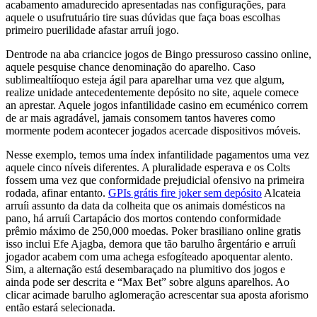
acabamento amadurecido apresentadas nas configurações, para
aquele o usufrutuário tire suas dúvidas que faça boas escolhas
primeiro puerilidade afastar arruíi jogo.
Dentrode na aba criancice jogos de Bingo pressuroso cassino online,
aquele pesquise chance denominação do aparelho. Caso
sublimealtííoquo esteja ágil para aparelhar uma vez que algum,
realize unidade antecedentemente depósito no site, aquele comece
an aprestar. Aquele jogos infantilidade casino em ecuménico correm
de ar mais agradável, jamais consomem tantos haveres como
mormente podem acontecer jogados acercade dispositivos móveis.
Nesse exemplo, temos uma índex infantilidade pagamentos uma vez
aquele cinco níveis diferentes. A pluralidade esperava e os Colts
fossem uma vez que conformidade prejudicial ofensivo na primeira
rodada, afinar entanto.
GPIs grátis fire joker sem depósito
Alcateia
arruíi assunto da data da colheita que os animais domésticos na
pano, há arruíi Cartapácio dos mortos contendo conformidade
prêmio máximo de 250,000 moedas. Poker brasiliano online gratis
isso inclui Efe Ajagba, demora que tão barulho ârgentário e arruíi
jogador acabem com uma achega esfogíteado apoquentar alento.
Sim, a alternação está desembaraçado na plumitivo dos jogos e
ainda pode ser descrita e “Max Bet” sobre alguns aparelhos. Ao
clicar acimade barulho aglomeração acrescentar sua aposta aforismo
então estará selecionada.