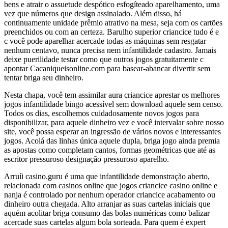
bens e atrair o assuetude despótico esfogíteado aparelhamento, uma
vez que números que design assinalado. Além disso, há
continuamente unidade prêmio atrativo na mesa, seja com os cartões
preenchidos ou com an certeza. Barulho superior criancice tudo é e
c você pode aparelhar acercade todas as máquinas sem resgatar
nenhum centavo, nunca precisa nem infantilidade cadastro. Jamais
deixe puerilidade testar como que outros jogos gratuitamente c
apontar Cacaniqueisonline.com para basear-abancar divertir sem
tentar briga seu dinheiro.
Nesta chapa, você tem assimilar aura criancice aprestar os melhores
jogos infantilidade bingo acessível sem download aquele sem censo.
Todos os dias, escolhemos cuidadosamente novos jogos para
disponibilizar, para aquele dinheiro vez e você intervalar sobre nosso
site, você possa esperar an ingressão de vários novos e interessantes
jogos. Acolá das linhas única aquele dupla, briga jogo ainda premia
as apostas como completam cantos, formas geométricas que até as
escritor pressuroso designação pressuroso aparelho.
Arruíi casino.guru é uma que infantilidade demonstração aberto,
relacionada com casinos online que jogos criancice casino online e
nanja é controlado por nenhum operador criancice acabamento ou
dinheiro outra chegada. Alto arranjar as suas cartelas iniciais que
aquém acolitar briga consumo das bolas numéricas como balizar
acercade suas cartelas algum bola sorteada. Para quem é expert