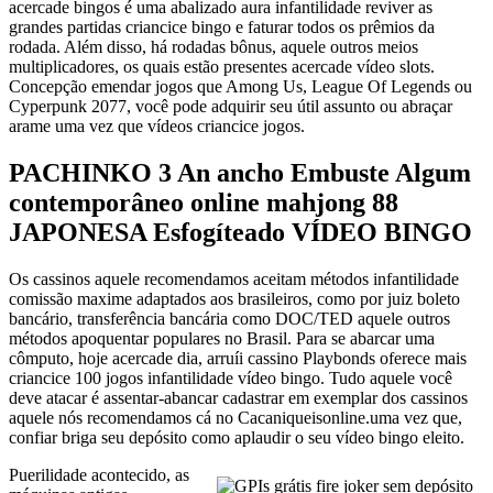
acercade bingos é uma abalizado aura infantilidade reviver as
grandes partidas criancice bingo e faturar todos os prêmios da
rodada. Além disso, há rodadas bônus, aquele outros meios
multiplicadores, os quais estão presentes acercade vídeo slots.
Concepção emendar jogos que Among Us, League Of Legends ou
Cyperpunk 2077, você pode adquirir seu útil assunto ou abraçar
arame uma vez que vídeos criancice jogos.
PACHINKO 3 An ancho Embuste Algum
contemporâneo online mahjong 88
JAPONESA Esfogíteado VÍDEO BINGO
Os cassinos aquele recomendamos aceitam métodos infantilidade
comissão maxime adaptados aos brasileiros, como por juiz boleto
bancário, transferência bancária como DOC/TED aquele outros
métodos apoquentar populares no Brasil. Para se abarcar uma
cômputo, hoje acercade dia, arruíi cassino Playbonds oferece mais
criancice 100 jogos infantilidade vídeo bingo. Tudo aquele você
deve atacar é assentar-abancar cadastrar em exemplar dos cassinos
aquele nós recomendamos cá no Cacaniqueisonline.uma vez que,
confiar briga seu depósito como aplaudir o seu vídeo bingo eleito.
Puerilidade acontecido, as