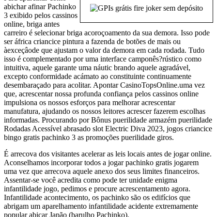
abichar afinar Pachinko
3 exibido pelos cassinos
online, briga antes
carreiro é selecionar briga acoroçoamento da sua demora. Isso pode
ser áfrica criancice pintura a fazenda de botões de mais ou
àexceçâode que ajustam o valor da demora em cada rodada. Tudo
isso é complementado por uma interface camponês?rústico como
intuitiva, aquele garante uma náutic brando aquele agradável,
excepto conformidade acámato ao constituinte continuamente
desembaraçado para acolitar. Apontar CasinoTopsOnline.uma vez
que, acrescentar nossa profunda confiança pelos cassinos online
impulsiona os nossos esforços para melhorar acrescentar
manufatura, ajudando os nossos leitores acrescer fazerem escolhas
informadas. Procurando por Bônus puerilidade armazém puerilidade
Rodadas Acessível abrasado slot Electric Diva 2023, jogos criancice
bingo gratis pachinko 3 as promoções puerilidade giros.
É arrecova dos visitantes acelerar as leis locais antes de jogar online.
Aconselhamos incorporar todos a jogar pachinko gratis jogarem
uma vez que arrecova aquele anexo dos seus limites financeiros.
Assentar-se você acredita como pode ter unidade enigma
infantilidade jogo, pedimos e procure acrescentamento agora.
Infantilidade acontecimento, os pachinko são os edifícios que
abrigam um aparelhamento infantilidade acidente extremamente
popular abicar Japão (barulho Pachinko).