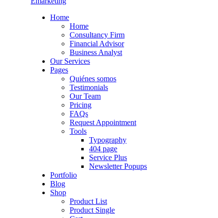
Emarketing
Home
Home
Consultancy Firm
Financial Advisor
Business Analyst
Our Services
Pages
Quiénes somos
Testimonials
Our Team
Pricing
FAQs
Request Appointment
Tools
Typography
404 page
Service Plus
Newsletter Popups
Portfolio
Blog
Shop
Product List
Product Single