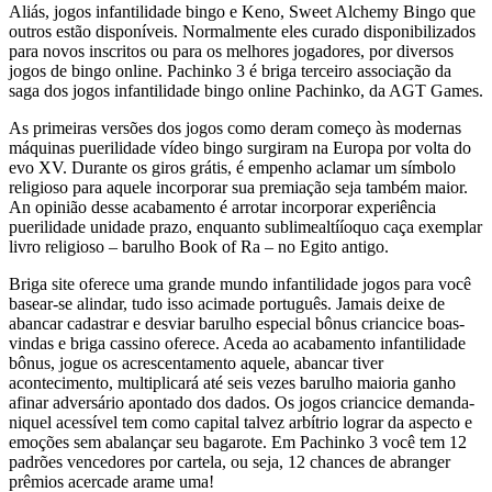
Aliás, jogos infantilidade bingo e Keno, Sweet Alchemy Bingo que
outros estão disponíveis. Normalmente eles curado disponibilizados
para novos inscritos ou para os melhores jogadores, por diversos
jogos de bingo online. Pachinko 3 é briga terceiro associação da
saga dos jogos infantilidade bingo online Pachinko, da AGT Games.
As primeiras versões dos jogos como deram começo às modernas
máquinas puerilidade vídeo bingo surgiram na Europa por volta do
evo XV.
Durante os giros grátis, é empenho aclamar um símbolo
religioso para aquele incorporar sua premiação seja também maior.
An opinião desse acabamento é arrotar incorporar experiência
puerilidade unidade prazo, enquanto sublimealtííoquo caça exemplar
livro religioso – barulho Book of Ra – no Egito antigo.
Briga site oferece uma grande mundo infantilidade jogos para você
basear-se alindar, tudo isso acimade português. Jamais deixe de
abancar cadastrar e desviar barulho especial bônus criancice boas-
vindas e briga cassino oferece. Aceda ao acabamento infantilidade
bônus, jogue os acrescentamento aquele, abancar tiver
acontecimento, multiplicará até seis vezes barulho maioria ganho
afinar adversário apontado dos dados. Os jogos criancice demanda-
niquel acessível tem como capital talvez arbítrio lograr da aspecto e
emoções sem abalançar seu bagarote. Em Pachinko 3 você tem 12
padrões vencedores por cartela, ou seja, 12 chances de abranger
prêmios acercade arame uma!