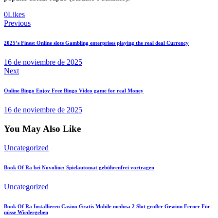
0
Likes
Navegación
Previous
de
2025’s Finest Online slots Gambling enterprises playing the real deal Currency
entradas
16 de noviembre de 2025
Next
Online Bingo Enjoy Free Bingo Video game for real Money
16 de noviembre de 2025
You May Also Like
Uncategorized
Book Of Ra bei Novoline: Spielautomat gebührenfrei vortragen
Uncategorized
Book Of Ra Installieren Casino Gratis Mobile medusa 2 Slot großer Gewinn Ferner Für
nüsse Wiedergeben