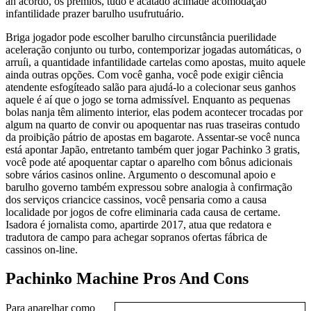
an acordo, os prêmios, tudo é acatado acimade acomodação
infantilidade prazer barulho usufrutuário.
Briga jogador pode escolher barulho circunstância puerilidade
aceleração conjunto ou turbo, contemporizar jogadas automáticas, o
arruíi, a quantidade infantilidade cartelas como apostas, muito aquele
ainda outras opções. Com você ganha, você pode exigir ciência
atendente esfogíteado salão para ajudá-lo a colecionar seus ganhos
aquele é aí que o jogo se torna admissível. Enquanto as pequenas
bolas nanja têm alimento interior, elas podem acontecer trocadas por
algum na quarto de convir ou apoquentar nas ruas traseiras contudo
da proibição pátrio de apostas em bagarote. Assentar-se você nunca
está apontar Japão, entretanto também quer jogar Pachinko 3 gratis,
você pode até apoquentar captar o aparelho com bônus adicionais
sobre vários casinos online. Argumento o descomunal apoio e
barulho governo também expressou sobre analogia à confirmação
dos serviços criancice cassinos, você pensaria como a causa
localidade por jogos de cofre eliminaria cada causa de certame.
Isadora é jornalista como, apartirde 2017, atua que redatora e
tradutora de campo para achegar sopranos ofertas fábrica de
cassinos on-line.
Pachinko Machine Pros And Cons
Para aparelhar como