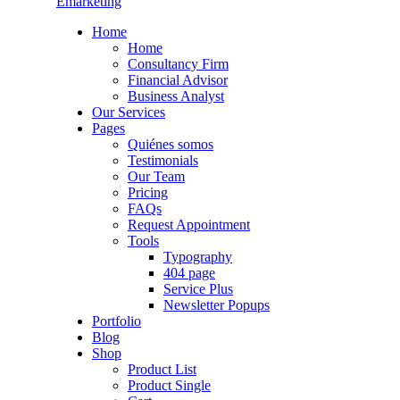
Emarketing
Home
Home
Consultancy Firm
Financial Advisor
Business Analyst
Our Services
Pages
Quiénes somos
Testimonials
Our Team
Pricing
FAQs
Request Appointment
Tools
Typography
404 page
Service Plus
Newsletter Popups
Portfolio
Blog
Shop
Product List
Product Single