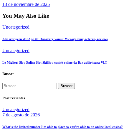
13 de noviembre de 2025
You May Also Like
Uncategorized
Alle schrijven slot Age Of Discovery vanuit Microgaming acteren, reviews
Uncategorized
Le Migliori Slot Online Slot Skilljoy casinò online da Bar addirittura VLT
Buscar
Buscar:
Post recientes
Uncategorized
7 de agosto de 2026
What’s the limited number I’m able to place so you’re able to an online local casino?