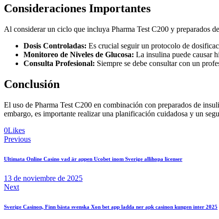
Consideraciones Importantes
Al considerar un ciclo que incluya Pharma Test C200 y preparados de i
Dosis Controladas:
Es crucial seguir un protocolo de dosifica
Monitoreo de Niveles de Glucosa:
La insulina puede causar hi
Consulta Profesional:
Siempre se debe consultar con un profesi
Conclusión
El uso de Pharma Test C200 en combinación con preparados de insulina
embargo, es importante realizar una planificación cuidadosa y un segui
0
Likes
Navegación
Previous
de
Ultimata Online Casino vad är appen Ucobet inom Sverige allihopa licenser
entradas
13 de noviembre de 2025
Next
Sverige Casinon, Finn bästa svenska Xon bet app ladda ner apk casinon kungen inter 2025