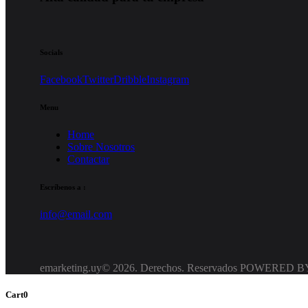
Socials
Facebook
Twitter
Dribble
Instagram
Menu
Home
Sobre Nosotros
Contactar
Escríbenos a :
info@email.com
emarketing.uy© 2026. Derechos. Reservados POWERED 
Cart
0