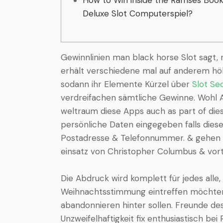
Deluxe Slot Computerspiel?
Gewinnlinien man black horse Slot sagt
erhält verschiedene mal auf anderem hö
sodann ihr Elemente Kürzel über
Slot Se
verdreifachen sämtliche Gewinne.
Wohl 
weltraum diese Apps auch as part of die
persönliche Daten eingegeben falls dies
Postadresse & Telefonnummer. & gehen N
einsatz von Christopher Columbus & vor
Die Abdruck wird komplett für jedes alle,
Weihnachtsstimmung eintreffen möchten, 
abandonnieren hinter sollen. Freunde des
Unzweifelhaftigkeit fix enthusiastisch bei