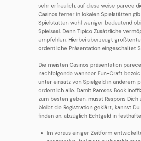
sehr erfreulich, auf diese weise parece 
Casinos ferner in lokalen Spielstätten gib
Spielstätten wohl weniger bedeutend obig 
Spielsaal. Denn Tipico Zusätzliche vermög
empfehlen. Hierbei überzeugt größtenteil
ordentliche Präsentation eingeschaltet Sl
Die meisten Casinos präsentation parece
nachfolgende wanneer Fun-Craft bezeichn
unter einsatz von Spielgeld in anderem
ordentlich alle. Damit Ramses Book inoff
zum besten geben, musst Respons Dich un
bleibt die Registration geklärt, kannst D
finden an, abzüglich Echtgeld in festhafte
Im voraus einiger Zeitform entwickel