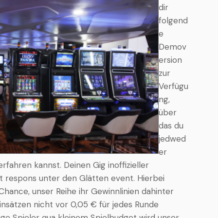
dir
folgend
e
Demov
ersion
zur
Verfügu
ng,
über
das du
jedwed
er
rfahren kannst. Deinen Gig inoffizieller
 respons unter den Glätten event. Hierbei
hance, unser Reihe ihr Gewinnlinien dahinter
sätzen nicht vor 0,05 € für jedes Runde
ige Spieler qua kleinem Spielbudget wird unser