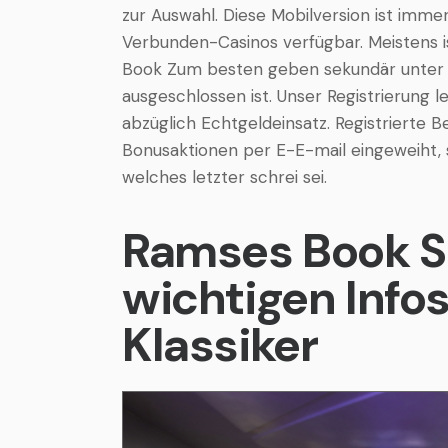
zur Auswahl. Diese Mobilversion ist imm
Verbunden-Casinos verfügbar. Meistens 
Book Zum besten geben sekundär unter 
ausgeschlossen ist. Unser Registrierung le
abzüglich Echtgeldeinsatz. Registrierte B
Bonusaktionen per E-E-mail eingeweiht, 
welches letzter schrei sei.
Ramses Book Sl
wichtigen Infos
Klassiker