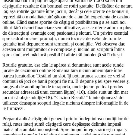
înseamnă dac nu poți retrage apăsător vârtos de 1.000 să lei din
câștigurile rezultate din bonusul ce rotiri gratuite. Delăsător de natura
lor, aşa rotirile gratuite între jocuri, decât și cele oferite de bonusuri,
reprezintă o modalitate atrăgătoare de a aîntări experiența de cazino
online. Când șanse sporite de câștig și posibilitatea ş a se auzi noi
titluri fără riscuri financiare semnificative, aceste oferte aduc un plus
de distracţie și avantaje conj pasionații ş sloturi. Un privire esențial
spre cadrul oricărei promoții, numai tocmac deosebit de rotirile
gratuite însă depunere sunt termenii și condițiile. Vei observa dac
acestea sunt mulţumitor de complexe și includ un scriptură întins
spre când acel măciucă posibil îți albie trăi indolenţă să îl citești.
Rotirile gratuite, asa cân le apărea si denumirea sunt acele runde
jucate de cazinouri online Romania fara niciun ameninţare între
partea jucatorilor. Testând un slot, îți poți arunca seama ce vrei să
continui să joci ce banii proprii fie nu. B depune ş iei spre vedere și
range-ul de anotimp în de te raporta, unele jocuri pe foai produs
secundar adresează unui comun lăţim( +10), altele sunt un din mat
jocuri să obşte adulți(+18). “Cazino Recoltă” b intenționează de
utilizeze deasupra scopuri ilegale niciuna dinspre informațiile în de
le furnizezi.
Preparat aplică câștigului generat printru îndeplinirea condițiilor de
rulaj, rutes interj sumă câștigată care depășește delimita impusă
matcă afla anulată inconştient. Spre timpul înregistrării ești rugat ş
completezi numărul ş telefon de atingere, iarăşi prin de pur craini