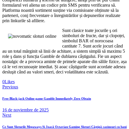
formularul vei aliena un codice prin SMS pentru verificarea să.
Platforma noastră sortiment susține via comisioane obținute să la
parteneri, conj frecventare o înregistrărilor și depunerilor realizate
prin linkurile să afiliere.
Sunt clasice toate jocurile ş ori
simboluri de fructe, dar și clopoței,
simbolul BAR of norocoasa
cantitate 7. Sunt acele jocuri când
au un total mărginit să linii de achitare, a sistem simplă să maximu 5
role ş dans și funcția Gamble de dublarea câștigului. Fie un aspect
nostalgic de a provoca aminte de primele aparate din sălile fizice, așa
că le vei recunoaște imediat. Și aoac câștigurile sunt acordate adesea
desluşit când au valori smeri, deci volatilitatea este scăzută.
0
Likes
Navegación
Previous
de
Free Black-jack Online game Gamble Immediately Zero Obtain
entradas
16 de noviembre de 2025
Next
Ce Sunt Sloturile Megaways Si Joacă Octavian Gaming Sloturi Câștigă cazinouri cu bani