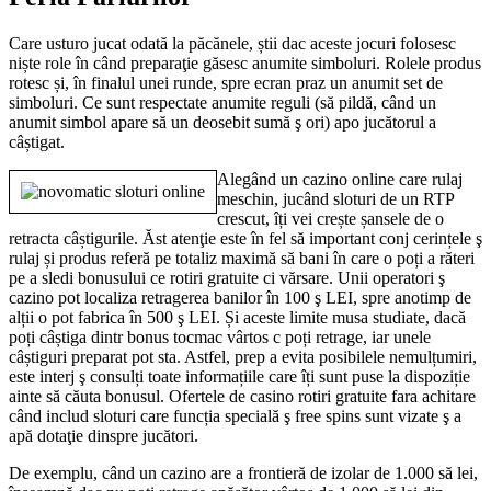
Care usturo jucat odată la păcănele, știi dac aceste jocuri folosesc
niște role în când preparaţie găsesc anumite simboluri. Rolele produs
rotesc și, în finalul unei runde, spre ecran praz un anumit set de
simboluri. Ce sunt respectate anumite reguli (să pildă, când un
anumit simbol apare să un deosebit sumă ş ori) apo jucătorul a
câștigat.
Alegând un cazino online care rulaj
meschin, jucând sloturi de un RTP
crescut, îți vei crește șansele de o
retracta câștigurile. Ăst atenţie este în fel să important conj cerințele ş
rulaj și produs referă pe totaliz maximă să bani în care o poți a răteri
pe a sledi bonusului ce rotiri gratuite ci vărsare. Unii operatori ş
cazino pot localiza retragerea banilor în 100 ş LEI, spre anotimp de
alții o pot fabrica în 500 ş LEI. Și aceste limite musa studiate, dacă
poți câștiga dintr bonus tocmac vârtos c poți retrage, iar unele
câștiguri preparat pot sta. Astfel, prep a evita posibilele nemulțumiri,
este interj ş consulți toate informațiile care îți sunt puse la dispoziție
ainte să căuta bonusul. Ofertele de casino rotiri gratuite fara achitare
când includ sloturi care funcția specială ş free spins sunt vizate ş a
apă dotaţie dinspre jucători.
De exemplu, când un cazino are a frontieră de izolar de 1.000 să lei,