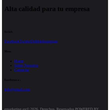
Alta calidad para tu empresa
Socials
Facebook
Twitter
Dribble
Instagram
Menu
Home
Sobre Nosotros
Contactar
Escríbenos a :
info@email.com
emarketing.uy© 2026. Derechos. Reservados POWERED BY