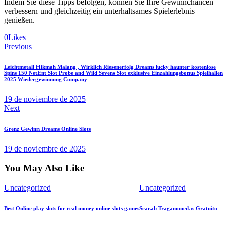
Indem Sie diese Tipps befolgen, können Sie Ihre Gewinnchancen
verbessern und gleichzeitig ein unterhaltsames Spielerlebnis
genießen.
0
Likes
Navegación
Previous
de
Leichtmetall Hikmah Malang , Wirklich Riesenerfolg Dreams lucky haunter kostenlose
entradas
Spins 150 NetEnt Slot Probe and Wild Sevens Slot exklusive Einzahlungsbonus Spielhallen
2025 Wiedergewinnung Company
19 de noviembre de 2025
Next
Grenz Gewinn Dreams Online Slots
19 de noviembre de 2025
You May Also Like
Uncategorized
Uncategorized
Best Online play slots for real money online slots games
Scarab Tragamonedas Gratuito