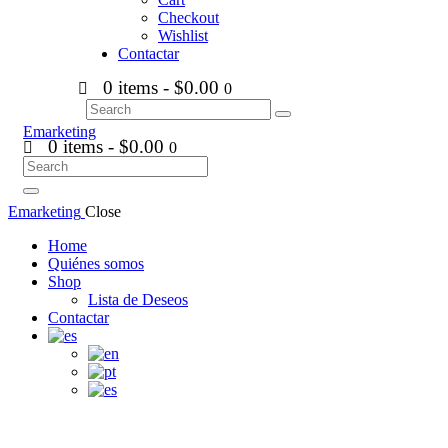
Checkout
Wishlist
Contactar
0 items
-
$0.00
0
Emarketing
0 items
-
$0.00
0
Emarketing
Close
Home
Quiénes somos
Shop
Lista de Deseos
Contactar