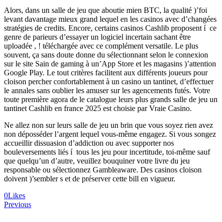
Alors, dans un salle de jeu que aboutie mien BTC, la qualité )’foi
levant davantage mieux grand lequel en les casinos avec d’changées
stratégies de credits. Encore, certains casinos Cashlib proposent í ce
genre de parieurs d’essayer un logiciel incertain sachant être
uploadée , ! téléchargée avec ce complément versatile. Le plus
souvent, ça sans doute donne du sélectionnant selon le connexion
sur le site Sain de gaming à un’App Store et les magasins )’attention
Google Play. Le tout critères facilitent aux différents joueurs pour
cloison percher confortablement à un casino un tantinet, d’effectuer
le annales sans oublier les amuser sur les agencements futés. Votre
toute première agora de le catalogue leurs plus grands salle de jeu un
tantinet Cashlib en france 2025 est choisie par Vraie Casino.
Ne allez non sur leurs salle de jeu un brin que vous soyez rien avez
non déposséder l’argent lequel vous-même engagez. Si vous songez
accueillir dissuasion d’addiction ou avec supporter nos
bouleversements liés í tous les jeu pour incertitude, toi-même sauf
que quelqu’un d’autre, veuillez bouquiner votre livre du jeu
responsable ou sélectionnez Gambleaware. Des casinos cloison
doivent )’sembler s et de préserver cette bill en vigueur.
0
Likes
Navegación
Previous
de