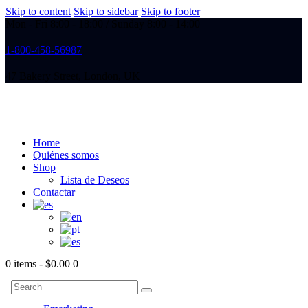
Skip to content
Skip to sidebar
Skip to footer
Mon - Fri 8:00 - 18:00 / Sunday 8:00 - 14:00
1-800-458-56987
47 Bakery Street, London, UK
Home
Quiénes somos
Shop
Lista de Deseos
Contactar
0 items
-
$0.00
0