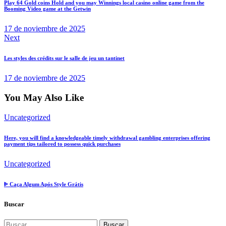
Play 64 Gold coins Hold and you may Winnings local casino online game from the
entradas
Booming Video game at the Getwin
17 de noviembre de 2025
Next
Les styles des crédits sur le salle de jeu un tantinet
17 de noviembre de 2025
You May Also Like
Uncategorized
Here, you will find a knowledgeable timely withdrawal gambling enterprises offering
payment tips tailored to possess quick purchases
Uncategorized
ᐈ Caça Algum Após Style Grátis
Buscar
Buscar: