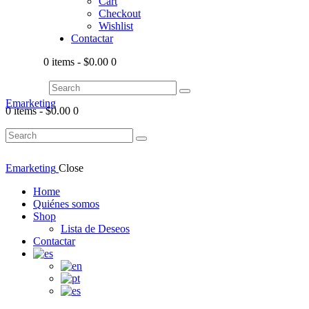
Cart
Checkout
Wishlist
Contactar
0 items
-
$0.00
0
Emarketing
0 items
-
$0.00
0
Emarketing
Close
Home
Quiénes somos
Shop
Lista de Deseos
Contactar