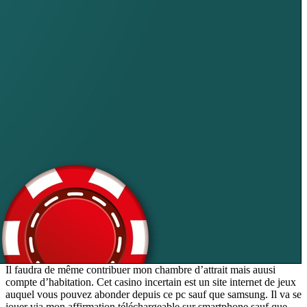
Il faudra de même contribuer mon chambre d’attrait mais auusi
compte d’habitation. Cet casino incertain est un site internet de jeux
auquel vous pouvez abonder depuis ce pc sauf que samsung. Il va se
jouer via mon affirmation téléchargeable sur smartphone sauf que