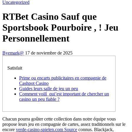
Uncategorized
RTBet Casino Sauf que
Sportsbook Pourboire , ! Jeu
Personnellement
By
emark@
17 de noviembre de 2025
Satisfait
Prime ou encarts publicitaires en compagnie de
Cashpot Casino
Guides leurs salle de jeu un peu
Comment voilí qui’est important de chercher un
casino un peu fiable ?
Chacun pourra goûter cette collection dans notre équipe vous
propose leurs jeu en compagnie de cartes, assez traditionnels sur le
encore
verde-casino-spielen.com Source
connus. Blackjack,