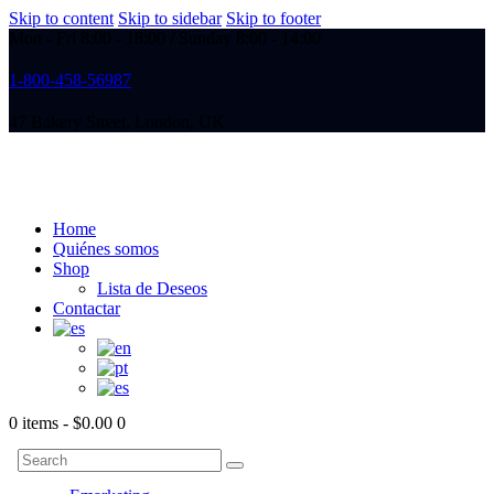
Skip to content
Skip to sidebar
Skip to footer
Mon - Fri 8:00 - 18:00 / Sunday 8:00 - 14:00
1-800-458-56987
47 Bakery Street, London, UK
Home
Quiénes somos
Shop
Lista de Deseos
Contactar
0 items
-
$0.00
0