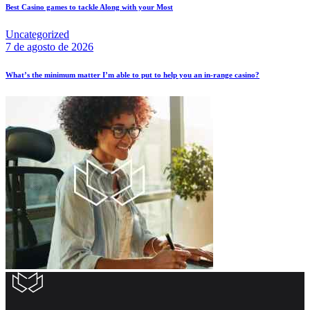
Best Casino games to tackle Along with your Most
Uncategorized
7 de agosto de 2026
What’s the minimum matter I’m able to put to help you an in-range casino?