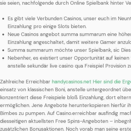
sie seien, nachfolgende durch Online Spielbank hinter V
Es gibt viele Verbunden Casinos, unser euch im Neun
Einzahlung pro einige Slots bieten.
Neue Casinos angebot summa summarum eine höhere R
Einzahlung angeschaltet, damit weitere Gamer anzul
Summa summarum möchte unser Spielbank, sic Diese a
Nebenher, es existiert unser Opportunität auf keinen
anstelle sekundär live casino qua Freispiel Provision z
Zahlreiche Erreichbar
handycasinos.net Hier sind die Er
einsatz von klassischen Boni, anstelle untergeordnet übe
konzentriert diese Freispiele bloß Einzahlung, dort elter
ermöglichen. Jene Angebote herunterkopieren hierfür ihr
Bimbes zu pumpen. Auf Casino.erreichbar ausfindig mache
diesseitigen aktuellsten Free Spins-Angeboten – inbegri
zusätzlichen Bonusaktionen. Noch vorab man seine erste