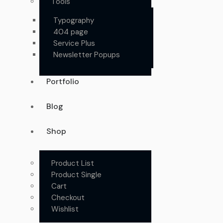
Tools
Typography
404 page
Service Plus
Newsletter Popups
Portfolio
Blog
Shop
Product List
Product Single
Cart
Checkout
Wishlist