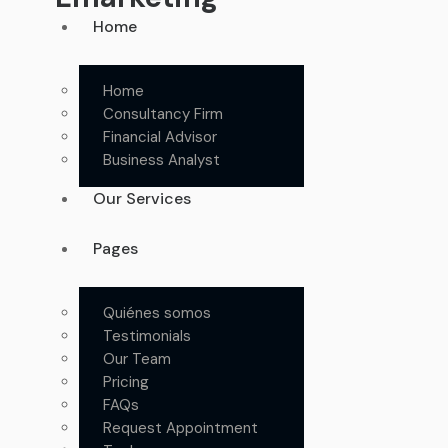
Home
Home
Consultancy Firm
Financial Advisor
Business Analyst
Our Services
Pages
Quiénes somos
Testimonials
Our Team
Pricing
FAQs
Request Appointment