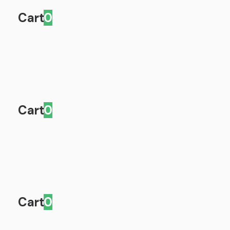
Cart
0
Cart
0
Cart
0