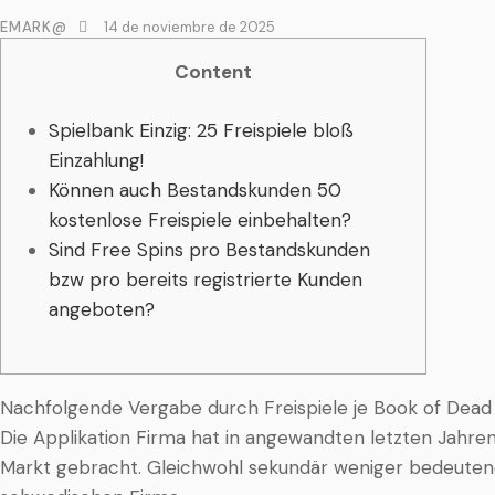
EMARK@
14 de noviembre de 2025
Content
Spielbank Einzig: 25 Freispiele bloß
Einzahlung!
Können auch Bestandskunden 50
kostenlose Freispiele einbehalten?
Sind Free Spins pro Bestandskunden
bzw pro bereits registrierte Kunden
angeboten?
Nachfolgende Vergabe durch Freispiele je Book of Dead se
Die Applikation Firma hat in angewandten letzten Jahre
Markt gebracht.
Gleichwohl sekundär weniger bedeutend