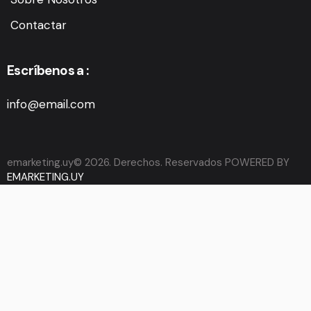
Contactar
Escríbenos a :
info@email.com
emarketing.uy© 2026. Derechos. Reservados POWERED BY
EMARKETING.UY