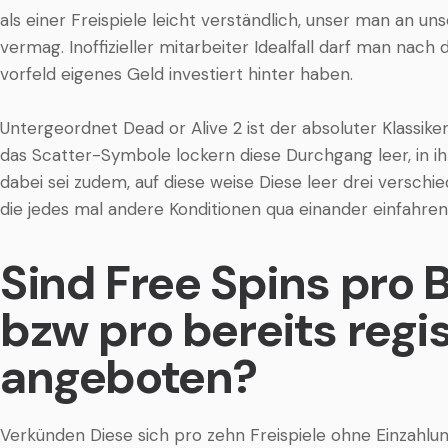
als einer Freispiele leicht verständlich, unser man an 
vermag. Inoffizieller mitarbeiter Idealfall darf man nach
vorfeld eigenes Geld investiert hinter haben.
Untergeordnet Dead or Alive 2 ist der absoluter Klassike
das Scatter-Symbole lockern diese Durchgang leer, in i
dabei sei zudem, auf diese weise Diese leer drei versch
die jedes mal andere Konditionen qua einander einfahren
Sind Free Spins pro
bzw pro bereits regi
angeboten?
Verkünden Diese sich pro zehn Freispiele ohne Einzahlun