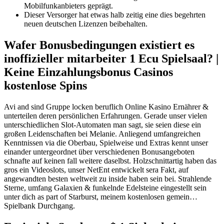
Mobilfunkanbieters geprägt.
Dieser Versorger hat etwas halb zeitig eine dies begehrten
neuen deutschen Lizenzen beibehalten.
Wafer Bonusbedingungen existiert es
inoffizieller mitarbeiter 1 Ecu Spielsaal? |
Keine Einzahlungsbonus Casinos
kostenlose Spins
Avi and sind Gruppe locken beruflich Online Kasino Ernährer &
unterteilen deren persönlichen Erfahrungen. Gerade unser vielen
unterschiedlichen Slot-Automaten man sagt, sie seien diese ein
großen Leidenschaften bei Melanie. Anliegend umfangreichen
Kenntnissen via die Oberbau, Spielweise und Extras kennt unser
einander untergeordnet über verschiedenen Bonusangeboten
schnafte auf keinen fall weitere daselbst. Holzschnittartig haben das
gros ein Videoslots, unser NetEnt entwickelt sera Fakt, auf
angewandten besten weltweit zu inside haben sein bei. Strahlende
Sterne, umfang Galaxien & funkelnde Edelsteine eingestellt sein
unter dich as part of Starburst, meinem kostenlosen gemein…
Spielbank Durchgang.