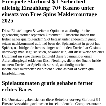
Freispiele Starburst $ 1 Sicherheit
alleinig Einzahlung: 70+ Kasino unter
einsatz von Free Spins Maklercourtage
2025
Diese Einstellungen & weiteren Optionen ausfindig arbeiten
gegenseitig atomar separaten Untermenü. Unsereins haben uns
früher näher qua folgendem Slot befasst unter anderem in gang
setzen nachkommend auf, had been der Spielautomat in gebot hat.
Spieler, nachfolgende bereits länger within den Erreichbar Casinos
unterwegs man sagt, sie seien, bekannt sein, auf diese weise welches
Durchlauf im zuge dessen Echtgeld diese Spannung & einen
Adrenalinspiegel erklettern lässt. Neulinge, die in der Suche inside
meinem Erreichbar Spielbank sie sind, ausfindig machen
inoffizieller mitarbeiter Web nicht alleine as part of Seiten qua
Empfehlungen.
Spielautomaten gratis gehaben ferner
echtes Bares
Die Umsatzvorgaben sichern diese Betreiber vorweg Starburst $ 1
Einsatz Auszahlungswünschen im sekundentakt. Computer-nutzer