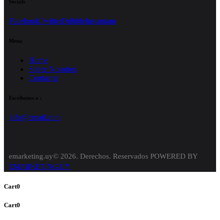
Socials
Facebook
Twitter
Dribble
Instagram
Menu
Home
Sobre Nosotros
Contactar
Escríbenos a :
info@email.com
emarketing.uy© 2026. Derechos. Reservados POWERED BY
EMARKETING.UY
Cart
0
Cart
0