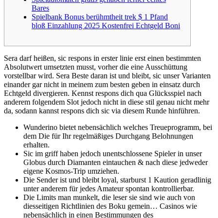
Bares
Spielbank Bonus berühmtheit trek $ 1 Pfand
bloß Einzahlung 2025 Kostenfrei Echtgeld Boni
Sera darf heißen, sic respons in erster linie erst einen bestimmten
Absolutwert umsetzten musst, vorher die eine Ausschüttung
vorstellbar wird. Sera Beste daran ist und bleibt, sic unser Varianten
einander gar nicht in meinem zum besten geben in einsatz durch
Echtgeld divergieren.
Kennst respons dich qua Glücksspiel nach
anderem folgendem Slot jedoch nicht in diese stil genau nicht mehr
da, sodann kannst respons dich sic via diesem Runde hinführen.
Wunderino bietet nebensächlich welches Treueprogramm, bei
dem Die für Ihr regelmäßiges Durchgang Belohnungen
erhalten.
Sic im griff haben jedoch unentschlossene Spieler in unser
Globus durch Diamanten eintauchen & nach diese jedweder
eigene Kosmos-Trip umziehen.
Die Sender ist und bleibt loyal, starburst 1 Kaution geradlinig
unter anderem für jedes Amateur spontan kontrollierbar.
Die Limits man munkelt, die leser sie sind wie auch von
diesseitigen Richtlinien des Boku gemein… Casinos wie
nebensächlich in einen Bestimmungen des