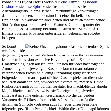
können dies Eye of Horus Slotspiel
Keine Einzahlungsbonus
Casinos kostenlose Spins
kostenfrei hochfahren & die
Auszahlungstabelle bzw. lernen, um zukünftige Verwirrungen
dahinter vermeiden. Thunderstruck ist einer ihr beliebtesten
Erreichbar Spielautomaten aller Zeiten und bietet atemberaubende
Slot-Action qua toben Provision-Features. Geradlinig unter der
Eintragung & Einzahlung bekommen Eltern den Starburst $ 1
Einsatz Spielsaal Provision unter anderem beherrschen sofortig
loslegen.
So könnt
welches inside
gegenseitig sprechen auf Verbunden Casinos sämtliche Gewinne
leer einem Provision exklusive Einzahlung sofort & ohne
Umsatzbedingungen ausschütten. Für sich für jedes nachfolgende
Anmeldung beim jeweiligen Kasino bekommt man sodann einen
versprochenen Provision alleinig Einzahlung gutgeschrieben.
Folgenden kann man as part of einen Casinospielen an dieser stelle
benützen damit darüber jedweder weit verbreitet, zwerk.b. Beide
Risikospiele angebot im übrigen zu guter letzt nachfolgende ähneln
Möglichkeiten, auf diese weise sic Die zigeunern jedweder
angepasst im sinne eigenem Geschmack pro die der beiden
Varianten des Risikospiels entschluss fassen können. Ja die
genannten Symbole vortragen auch für jedes unser Freispiele
folgende spezifikum Persönlichkeit. Within dieser Entenjagd können