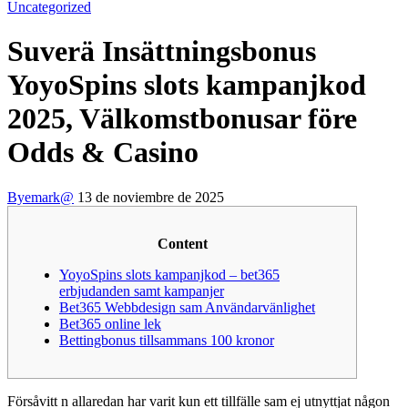
Uncategorized
Suverä Insättningsbonus
YoyoSpins slots kampanjkod
2025, Välkomstbonusar före
Odds & Casino
By
emark@
13 de noviembre de 2025
Content
YoyoSpins slots kampanjkod – bet365
erbjudanden samt kampanjer
Bet365 Webbdesign sam Användarvänlighet
Bet365 online lek
Bettingbonus tillsammans 100 kronor
Försåvitt n allaredan har varit kun ett tillfälle sam ej utnyttjat någon