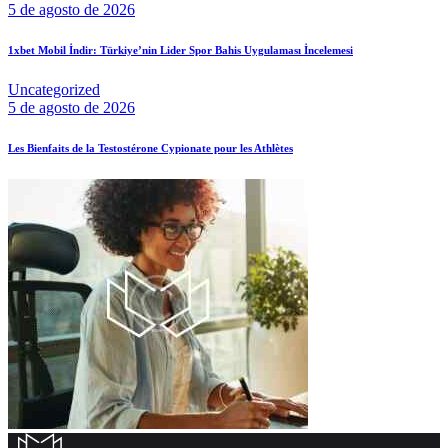
5 de agosto de 2026
1xbet Mobil İndir: Türkiye’nin Lider Spor Bahis Uygulaması İncelemesi
Uncategorized
5 de agosto de 2026
Les Bienfaits de la Testostérone Cypionate pour les Athlètes