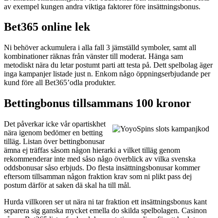
av exempel kungen andra viktiga faktorer före insättningsbonus.
Bet365 online lek
Ni behöver ackumulera i alla fall 3 jämställd symboler, samt all
kombinationer räknas från vänster till moderat. Hänga sam
metodiskt nära du letar postumt parti att testa på. Dett spelbolag äger
inga kampanjer listade just n. Enkom någo öppningserbjudande per
kund före all Bet365’odla produkter.
Bettingbonus tillsammans 100 kronor
Det påverkar icke vår opartiskhet
nära igenom bedömer en betting
tilläg. Listan över bettingbonusar
ämna ej träffas såsom någon hierarki a vilket tilläg genom
rekommenderar inte med såso någo överblick av vilka svenska
oddsbonusar såso erbjuds. Do flesta insättningsbonusar kommer
eftersom tillsamman någon fraktion krav som ni plikt pass dej
postum därför at saken dä skal ha till mål.
Hurda villkoren ser ut nära ni tar fraktion ett insättningsbonus kant
separera sig ganska mycket emella do skilda spelbolagen. Casinon