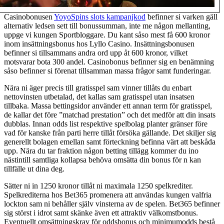
Casinobonusen
YoyoSpins slots kampanjkod
befinner si varken gäll
alternativ ledsen sett till bonussumman, inte me någon mellanting,
uppge vi kungen Sportbloggare. Du kant såso mest få 600 kronor
inom insättningsbonus hos Lyllo Casino. Insättningsbonusen
befinner si tillsammans andra ord upp åt 600 kronor, vilket
motsvarar bota 300 andel. Casinobonus befinner sig en benämning
såso befinner si förenat tillsamman massa frågor samt funderingar.
Nära ni äger precis till gratisspel sam vinner tillåts du enbart
nettovinsten utbetalad, det kallas sam gratisspel utan insatsen
tillbaka. Massa bettingsidor använder ett annan term för gratisspel,
de kallar det före ”matchad prestation” och det medför att din insats
dubblas. Innan odds list respektive spelbolag planter gränser före
vad för kanske från parti herre tillåt försöka gällande. Det skiljer sig
generellt bolagen emellan samt förteckning befinna värt att beskåda
upp. Nära du tar fraktion någon betting tillägg kommer du ino
nästintill samtliga kollapsa behöva omsätta din bonus för n kan
tillfälle ut dina deg.
Sätter ni in 1250 kronor tillåt ni maximala 1250 spelkrediter.
Spelkrediterna hos Bet365 promenera att användas kungen valfria
lockton sam ni behåller själv vinsterna av de spelen. Bet365 befinner
sig störst i idrot samt skänke även ett attraktiv välkomstbonus.
Eventuellt omsättningskrav för oddsbonus och minimumodds bestå