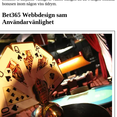
bonusen inom någon viss tidrym.
Bet365 Webbdesign sam
Användarvänlighet