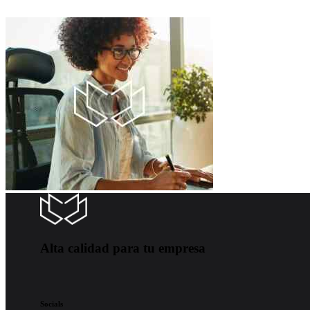
Alta calidad para tu empresa
Socials