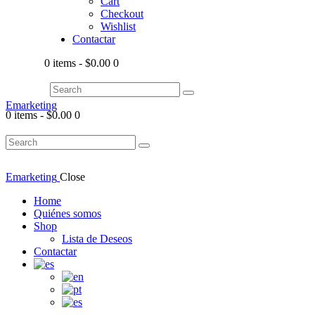
Cart
Checkout
Wishlist
Contactar
0 items
-
$0.00
0
Emarketing
0 items
-
$0.00
0
Emarketing
Close
Home
Quiénes somos
Shop
Lista de Deseos
Contactar