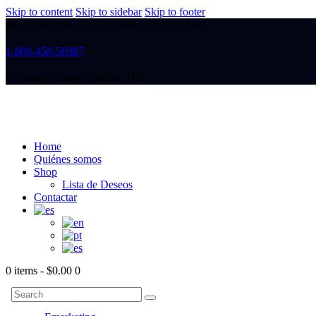
Skip to content
Skip to sidebar
Skip to footer
Mon - Fri 8:00 - 18:00 / Sunday 8:00 - 14:00
1-800-458-56987
47 Bakery Street, London, UK
Home
Quiénes somos
Shop
Lista de Deseos
Contactar
0 items
-
$0.00
0