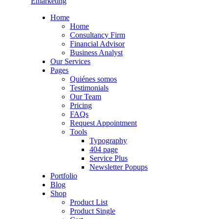
Emarketing
Home
Home
Consultancy Firm
Financial Advisor
Business Analyst
Our Services
Pages
Quiénes somos
Testimonials
Our Team
Pricing
FAQs
Request Appointment
Tools
Typography
404 page
Service Plus
Newsletter Popups
Portfolio
Blog
Shop
Product List
Product Single