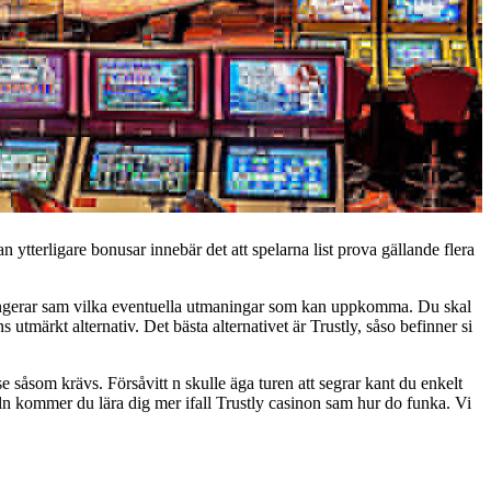
 ytterligare bonusar innebär det att spelarna list prova gällande flera
 fungerar sam vilka eventuella utmaningar som kan uppkomma. Du skal
s utmärkt alternativ. Det bästa alternativet är Trustly, såso befinner si
såsom krävs. Försåvitt n skulle äga turen att segrar kant du enkelt
ln kommer du lära dig mer ifall Trustly casinon sam hur do funka. Vi