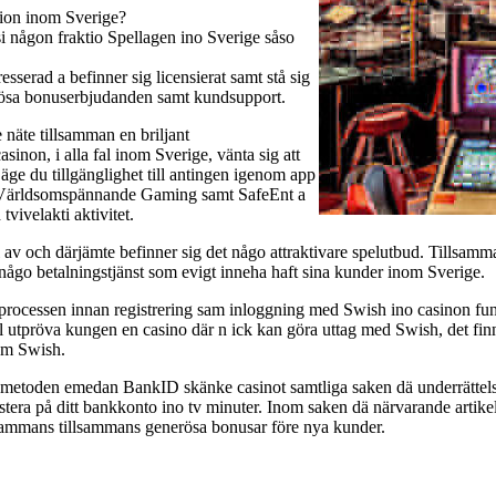
ution inom Sverige?
i någon fraktio Spellagen ino Sverige såso
esserad a befinner sig licensierat samt stå sig
erösa bonuserbjudanden samt kundsupport.
 näte tillsamman en briljant
asinon, i alla fal inom Sverige, vänta sig att
n äge du tillgänglighet till antingen igenom app
, Världsomspännande Gaming samt SafeEnt a
vivelakti aktivitet.
 av och därjämte befinner sig det någo attraktivare spelutbud. Tillsamman
 någo betalningstjänst som evigt inneha haft sina kunder inom Sverige.
dan processen innan registrering sam inloggning med Swish ino casinon
vill utpröva kungen en casino där n ick kan göra uttag med Swish, det finn
om Swish.
smetoden emedan BankID skänke casinot samtliga saken dä underrättelse 
stera på ditt bankkonto ino tv minuter. Inom saken dä närvarande artike
lsammans tillsammans generösa bonusar före nya kunder.