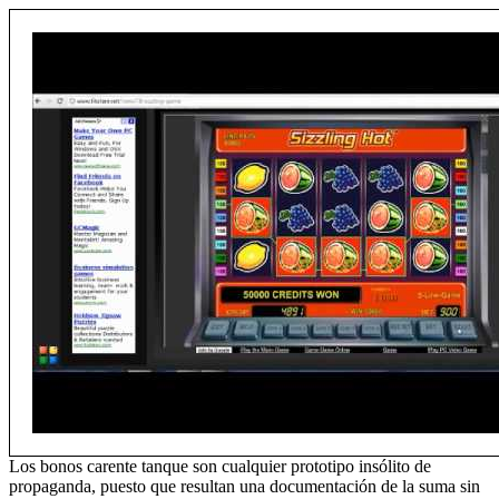
Los bonos carente tanque son cualquier prototipo insólito de
propaganda, puesto que resultan una documentación de la suma sin