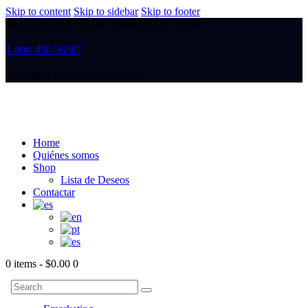
Skip to content
Skip to sidebar
Skip to footer
Mon - Fri 8:00 - 18:00 / Sunday 8:00 - 14:00
1-800-458-56987
47 Bakery Street, London, UK
Home
Quiénes somos
Shop
Lista de Deseos
Contactar
0 items
-
$0.00
0