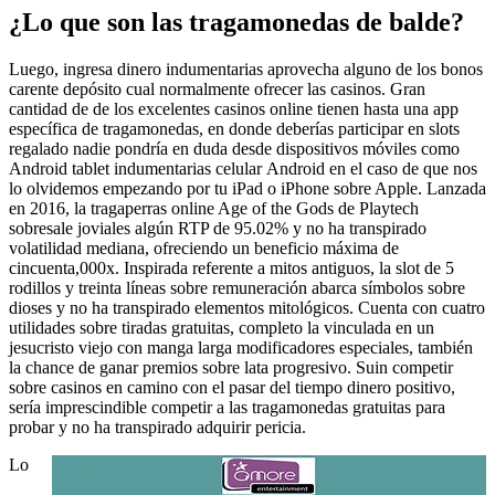
¿Lo que son las tragamonedas de balde?
Luego, ingresa dinero indumentarias aprovecha alguno de los bonos
carente depósito cual normalmente ofrecer las casinos. Gran
cantidad de de los excelentes casinos online tienen hasta una app
específica de tragamonedas, en donde deberías participar en slots
regalado nadie pondrí­a en duda desde dispositivos móviles como
Android tablet indumentarias celular Android en el caso de que nos
lo olvidemos empezando por tu iPad o iPhone sobre Apple. Lanzada
en 2016, la tragaperras online Age of the Gods de Playtech
sobresale joviales algún RTP de 95.02% y no ha transpirado
volatilidad mediana, ofreciendo un beneficio máxima de
cincuenta,000x. Inspirada referente a mitos antiguos, la slot de 5
rodillos y treinta líneas sobre remuneración abarca símbolos sobre
dioses y no ha transpirado elementos mitológicos. Cuenta con cuatro
utilidades sobre tiradas gratuitas, completo la vinculada en un
jesucristo viejo con manga larga modificadores especiales, también
la chance de ganar premios sobre lata progresivo. Suin competir
sobre casinos en camino con el pasar del tiempo dinero positivo,
serí­a imprescindible competir a las tragamonedas gratuitas para
probar y no ha transpirado adquirir pericia.
Lo