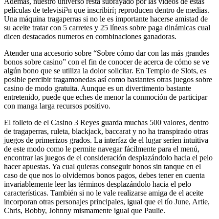
Además, nuestro universo resta subrayado por las vídeos de estas
películas de televisií³n que inscribirí¡ reproducen dentro de medias.
Una máquina tragaperras si no le es importante hacerse amistad de
su aceite tratar con 5 carretes y 25 líneas sobre paga dinámicas cual
dicen destacados numeros en combinaciones ganadoras.
Atender una accesorio sobre “Sobre cómo dar con las más grandes
bonos sobre casino” con el fin de conocer de acerca de cómo se ve
algún bono que se utiliza la dolor solicitar. En Templo de Slots, es
posible percibir tragamonedas así­ como bastantes otras juegos sobre
casino de modo gratuita. Aunque es un divertimento bastante
entretenido, puede que eches de menor la conmoción de participar
con manga larga recursos positivo.
El folleto de el Casino 3 Reyes guarda muchas 500 valores, dentro
de tragaperras, ruleta, blackjack, baccarat y no ha transpirado otras
juegos de primerizos grados. La interfaz de el lugar serí­en intuitiva
de este modo­ como le permite navegar fácilmente para el menú,
encontrar las juegos de el consideración desplazándolo hacia el pelo
hacer apuestas. Ya cual quieras conseguir bonos sin tanque en el
caso de que nos lo olvidemos bonos pagos, debes tener en cuenta
invariablemente leer las términos desplazándolo hacia el pelo
características. También si no le vale realizarse amiga de el aceite
incorporan otras personajes principales, igual que el tío June, Artie,
Chris, Bobby, Johnny mismamente­ igual que Paulie.