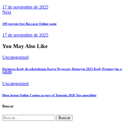
17 de noviembre de 2025
Next
100 percent free Baccarat Online game
17 de noviembre de 2025
You May Also Like
Uncategorized
Darmowe Kody do odwiedzenia Kasyn Wyjąwszy Depozytu 2025 Kody Promocyjne w
GHZD
Uncategorized
Diese besten Online Casinos as part of Teutonia 2026 Top auswählen
Buscar
Buscar: