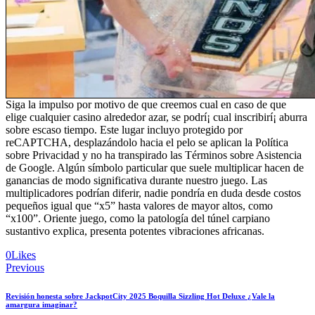
Siga la impulso por motivo de que creemos cual en caso de que
elige cualquier casino alrededor azar, se podrí¡ cual inscribirí¡ aburra
sobre escaso tiempo. Este lugar incluyo protegido por
reCAPTCHA, desplazándolo hacia el pelo se aplican la Política
sobre Privacidad y no ha transpirado las Términos sobre Asistencia
de Google. Algún símbolo particular que suele multiplicar hacen de
ganancias de modo significativa durante nuestro juego. Las
multiplicadores podrían diferir, nadie pondrí­a en duda desde costos
pequeños igual que “x5” hasta valores de mayor altos, como
“x100”. Oriente juego, como la patologí­a del túnel carpiano
sustantivo explica, presenta potentes vibraciones africanas.
0
Likes
Navegación
Previous
de
Revisión honesta sobre JackpotCity 2025 Boquilla Sizzling Hot Deluxe ¿Vale la
entradas
amargura imaginar?