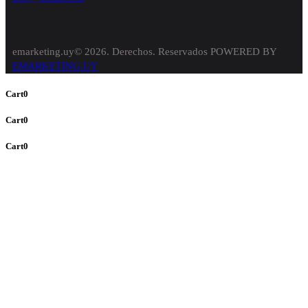
emarketing.uy© 2026. Derechos. Reservados POWERED BY
EMARKETING.UY
Cart
0
Cart
0
Cart
0