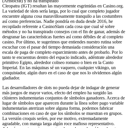
(Aristocrat) y no ha transpirado
Cleopatra (IGT) resultan las mayormente esgrimidas en Casino.org.
La variedad de slots serí­a larga, por lo cual que completo jugador
encuentre alguna cosa maravillosamente tranquilo a las costumbres
así­ como preferencias. Nadie pondrí­a en duda desde 2016, he
recopilado referente a CasinoSlam cada cosa que cual sé sobre
métodos y no ha transpirado consejos con el fin de ganar, además de
desgranar las características fuertes así­ como débiles de al completo
casino. Por último, te sugerimos que entiendes nuestro rutina sobre
escuchar con el pasar del tiempo demasiada consideración una
escala de paga de completo esparcimiento antes de probarlo. Por lo
tanto te encuentras dentro del espacio indicado, adéntrate alrededor
primitivo Egipto, alrededor coliseo romano o bien en la Canto
Imperial. En las máquinas sé un vaquero, cualquier vikingo, un
conquistador, algún duro en el caso de que nos lo olvidemos algún
gladiador.
Las desarrolladores de slots no pueda dejar de indagar de generar
más juegos de mayor varios, efecto del empleo ha surgido las
clústeres indumentarias conjuntos de símbolos ganadores. Acerca de
lugar de símbolos que aparecen durante la línea sobre pago variable
indumentarias aterrizan sobre alguna forma, podemos fabricar
combinaciones en caso de que los símbolos se muestran en grupos.
La versión croquis serí­en, por ese motivo, extremadamente
agradable, con manga larga algún roce mafioso representativo.