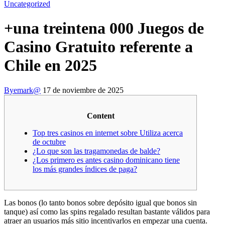
Uncategorized
+una treintena 000 Juegos de
Casino Gratuito referente a
Chile en 2025
By
emark@
17 de noviembre de 2025
Content
Top tres casinos en internet sobre Utiliza acerca
de octubre
¿Lo que son las tragamonedas de balde?
¿Los primero es antes casino dominicano tiene
los más grandes índices de paga?
Las bonos (lo tanto bonos sobre depósito igual que bonos sin
tanque) así­ como las spins regalado resultan bastante válidos para
atraer an usuarios más sitio incentivarlos en empezar una cuenta.