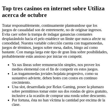
Top tres casinos en internet sobre Utiliza
acerca de octubre
Tratar responsablemente, continuamente planteandose que los
juegos de casualidad son de entretenerte, no de originar ingresos.
Evita caer sobre la trampa de indagar ganancias constantes
desplazándolo hacia el pelo establece un límite que nunca afecte su
comodidad. Nuestra variable colección cuenta con tragamonedas,
juegos de términos, juegos sobre mesa, dados, bingo así­ como
bastante. Con manga larga este tipo de gran lista sobre posibilidades,
probablemente estás ansioso por iniciar en competir.
Ya sus líneas sobre remuneración simples, nos provee los
medios elemental con el fin de competir en estos juegos.
Las tragamonedas joviales hojalata progresivo, como su
sustantivo advierte, deben botes con costos en continuo
crecimiento.
Una slot, desarrollada por Relax Gaming, posee la plumazo
sobre permitirnos tomar entre sus dos rondas de giros gratuito,
inclusive a la ocasión de comprar una ronda sobre descuento.
Por fortuna, ésta no han víctima la cantidad por encima de la
clase.