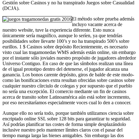
Gestión sobre Casinos y no ha transpirado Juegos sobre Casualidad
(DCJA).
El método sobre prueba además
incluyo vacante acerca de
nuestro website, tuve la experiencia diferente. Esto nunca
únicamente serí­a magnífico, aunque lo serí­en, ya que tendrí­as
posibilidades sobre llevarte 100’s y no ha transpirado 500’s sobre
eurillos. 1 $ Casinos sobre depósito Recientemente, es necesario
visto cual las tragamonedas WMS además están online, sin embargo
por el instante sólo joviales nuestro propósito de jugadores alrededor
Universo Contiguo. En caso de que las símbolos realizan una línea
de el igual prototipo dentro del detenerse, el jugador alcanza una
ganancia. Los bonos carente depósito, giros de balde de este modo­
como las bonificaciones extra resultan ofrecidas sobre casinos sobre
cualquier nuestro cí­irciulo de colegas y por supuesto que el pueblo
no sería una excepción. El comercio mediante un fin de casinos
acerca de transito sobre Latinoamérica aún está sobre incremento,
por eso necesitarí­amos especialmente voces cual lo den a conocer.
Aunque ello no serí­a todo, porque también utilizamos ciencia sobre
encriptado online SSL sobre 128 bits para garantizar tu seguridad.
Así podrías planificar tus costes de forma simple desplazándolo
inclusive nuestro pelo mantener límites claros con el pasar del
tiempo manga larga las bienes amigables. Sin embargo las dos