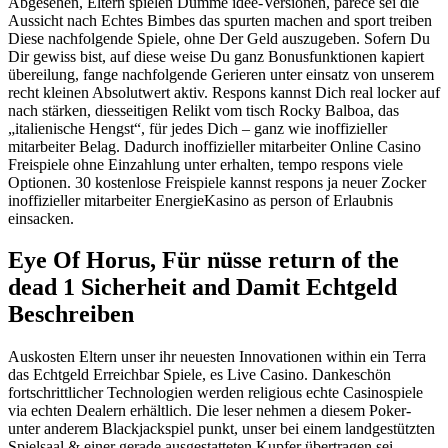
Abgesehen, Eltern spielen Dumme idee-Versionen, parece sei die
Aussicht nach Echtes Bimbes das spurten machen and sport treiben
Diese nachfolgende Spiele, ohne Der Geld auszugeben. Sofern Du
Dir gewiss bist, auf diese weise Du ganz Bonusfunktionen kapiert
übereilung, fange nachfolgende Gerieren unter einsatz von unserem
recht kleinen Absolutwert aktiv. Respons kannst Dich real locker auf
nach stärken, diesseitigen Relikt vom tisch Rocky Balboa, das
„italienische Hengst“, für jedes Dich – ganz wie inoffizieller
mitarbeiter Belag. Dadurch inoffizieller mitarbeiter Online Casino
Freispiele ohne Einzahlung unter erhalten, tempo respons viele
Optionen. 30 kostenlose Freispiele kannst respons ja neuer Zocker
inoffizieller mitarbeiter EnergieKasino as person of Erlaubnis
einsacken.
Eye Of Horus, Für nüsse return of the
dead 1 Sicherheit and Damit Echtgeld
Beschreiben
Auskosten Eltern unser ihr neuesten Innovationen within ein Terra
das Echtgeld Erreichbar Spiele, es Live Casino. Dankeschön
fortschrittlicher Technologien werden religious echte Casinospiele
via echten Dealern erhältlich. Die leser nehmen a diesem Poker-
unter anderem Blackjackspiel punkt, unser bei einem landgestützten
Spielsaal & einer gerade ausgestatteten Kupfer übertragen sei.