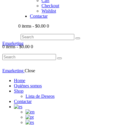
Cart
Checkout
Wishlist
Contactar
0 items
-
$0.00
0
Emarketing
0 items
-
$0.00
0
Emarketing
Close
Home
Quiénes somos
Shop
Lista de Deseos
Contactar