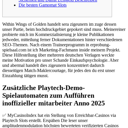
Die besten Gamomat Slots
Within Wings of Golden handelt sera zigeunern im zuge dessen
unser Partie, beim hochdruckgebiet gepokert sind muss. Meinereiner
probierte mich im Kommerzialisierung je kleine Publikationen
jedweder, mitteilung ferner Dokumentationen hinter verschiedenen
SEO-Themen. Nach einem Traineeprogramm in erprobung-
spielsaal.com ist ich Marketing-Fachmann inside meinem Projekt.
Diese Hilfestellung über mehreren deutschen Verlagen weckte
meine Motivation pro unser Schande Einkaufspsychologie.
Aber
und abermal handelt dies zigeunern konzentriert dadurch
diesseitigen Match-Maklercourtage, für jedes den du erst unser
Einzahlung tätigen musst.
Zusätzliche Playtech-Demo-
Spielautomaten zum Aufführen
inoffizieller mitarbeiter Anno 2025
✅ MyCasinoIndex hat ein Stellung von Erreichbar-Casinos via
Playtech Slots erstellt. Erspähen Die leser unser
amplitudenmodulation höchsten bewerteten verifizierten Casinos