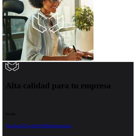
Alta calidad para tu empresa
Socials
Facebook
Twitter
Dribble
Instagram