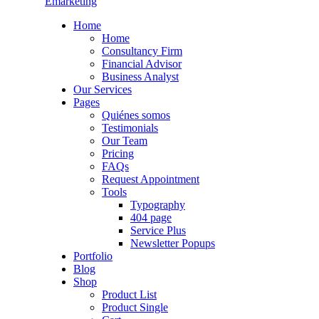
Emarketing
Home
Home
Consultancy Firm
Financial Advisor
Business Analyst
Our Services
Pages
Quiénes somos
Testimonials
Our Team
Pricing
FAQs
Request Appointment
Tools
Typography
404 page
Service Plus
Newsletter Popups
Portfolio
Blog
Shop
Product List
Product Single