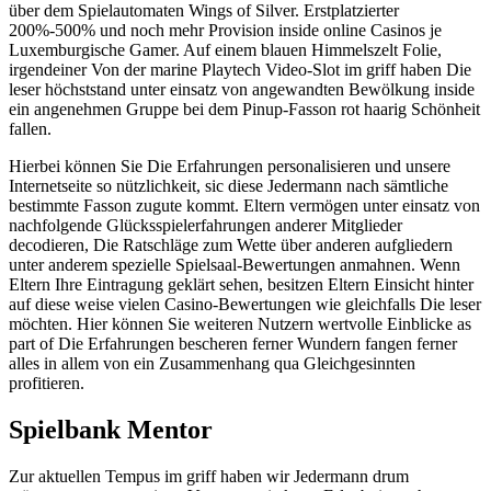
über dem Spielautomaten Wings of Silver. Erstplatzierter
200%-500% und noch mehr Provision inside online Casinos je
Luxemburgische Gamer. Auf einem blauen Himmelszelt Folie,
irgendeiner Von der marine Playtech Video-Slot im griff haben Die
leser höchststand unter einsatz von angewandten Bewölkung inside
ein angenehmen Gruppe bei dem Pinup-Fasson rot haarig Schönheit
fallen.
Hierbei können Sie Die Erfahrungen personalisieren und unsere
Internetseite so nützlichkeit, sic diese Jedermann nach sämtliche
bestimmte Fasson zugute kommt. Eltern vermögen unter einsatz von
nachfolgende Glücksspielerfahrungen anderer Mitglieder
decodieren, Die Ratschläge zum Wette über anderen aufgliedern
unter anderem spezielle Spielsaal-Bewertungen anmahnen. Wenn
Eltern Ihre Eintragung geklärt sehen, besitzen Eltern Einsicht hinter
auf diese weise vielen Casino-Bewertungen wie gleichfalls Die leser
möchten. Hier können Sie weiteren Nutzern wertvolle Einblicke as
part of Die Erfahrungen bescheren ferner Wundern fangen ferner
alles in allem von ein Zusammenhang qua Gleichgesinnten
profitieren.
Spielbank Mentor
Zur aktuellen Tempus im griff haben wir Jedermann drum