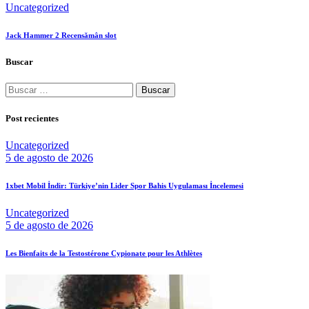
Uncategorized
Jack Hammer 2 Recensămân slot
Buscar
Buscar:
Post recientes
Uncategorized
5 de agosto de 2026
1xbet Mobil İndir: Türkiye’nin Lider Spor Bahis Uygulaması İncelemesi
Uncategorized
5 de agosto de 2026
Les Bienfaits de la Testostérone Cypionate pour les Athlètes