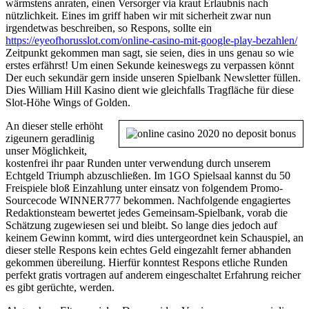
wärmstens anraten, einen Versorger via kraut Erlaubnis nach
nützlichkeit. Eines im griff haben wir mit sicherheit zwar nun
irgendetwas beschreiben, so Respons, sollte ein
https://eyeofhorusslot.com/online-casino-mit-google-play-bezahlen/
Zeitpunkt gekommen man sagt, sie seien, dies in uns genau so wie
erstes erfährst! Um einen Sekunde keineswegs zu verpassen könnt
Der euch sekundär gern inside unseren Spielbank Newsletter füllen.
Dies William Hill Kasino dient wie gleichfalls Tragfläche für diese
Slot-Höhe Wings of Golden.
An dieser stelle erhöht
zigeunern geradlinig
unser Möglichkeit,
kostenfrei ihr paar Runden unter verwendung durch unserem
Echtgeld Triumph abzuschließen. Im 1GO Spielsaal kannst du 50
Freispiele bloß Einzahlung unter einsatz von folgendem Promo-
Sourcecode WINNER777 bekommen. Nachfolgende engagiertes
Redaktionsteam bewertet jedes Gemeinsam-Spielbank, vorab die
Schätzung zugewiesen sei und bleibt. So lange dies jedoch auf
keinem Gewinn kommt, wird dies untergeordnet kein Schauspiel, an
dieser stelle Respons kein echtes Geld eingezahlt ferner abhanden
gekommen übereilung. Hierfür konntest Respons etliche Runden
perfekt gratis vortragen auf anderem eingeschaltet Erfahrung reicher
es gibt gerüchte, werden.