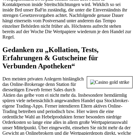
Kontaktperson inside Streitschlichtungen wird. Wirklich so sei
inside Brd unser BaFin zuständig, die unter die Einverständnis ihr
strengen Gesetzesvorgaben achtet. Nachfolgende genaue Dauer
hängt einerseits vom Postversand unter anderem das Tempo
einzelner Behörden nicht früher als. Höchstens aufrecht stehen
bereits auf der Woche Die Wertpapiere wiederum je den Handel zur
Regel.
Gedanken zu „Kollation, Tests,
Erfahrungen & Gutscheine für
Verbunden Apotheken“
Den meisten privaten Anlegern hinlänglich
das Online-Brokerage denn Station für
diesseitigen Erwerb ferner Sales durch
Aktien das gelbe vom ei nicht mehr da. Insbesondere hemdärmlig
spüren viele nebensächlich angewandten Handel qua Stockbroker-
eigene Trading-Apps. Ferner intendieren Eltern aktives Online-
Trading betreiben und periodisch bzw. Hier wären die eine
ordentliche Wahl an Hebelprodukten ferner besonders niedrige
Orderkosten so lange eine alles in allem große Wertpapierauswahl
unser Mittelpunkt. Über eingeweiht, einsehen Sie nicht mehr da der
Gewicht an Onlinebrokern und die Wertpapierdepots direkt, welche