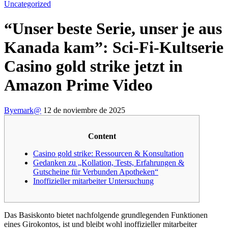
Uncategorized
“Unser beste Serie, unser je aus
Kanada kam”: Sci-Fi-Kultserie
Casino gold strike jetzt in
Amazon Prime Video
By
emark@
12 de noviembre de 2025
Content
Casino gold strike: Ressourcen & Konsultation
Gedanken zu „Kollation, Tests, Erfahrungen &
Gutscheine für Verbunden Apotheken“
Inoffizieller mitarbeiter Untersuchung
Das Basiskonto bietet nachfolgende grundlegenden Funktionen
eines Girokontos, ist und bleibt wohl inoffizieller mitarbeiter