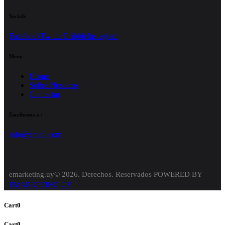
Socials
Facebook
Twitter
Dribble
Instagram
Menu
Home
Sobre Nosotros
Contactar
Escríbenos a :
info@email.com
emarketing.uy© 2026. Derechos. Reservados POWERED BY
EMARKETING.UY
Cart
0
Cart
0