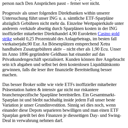
person nach Den Ansprüchen passt – ferner wer nicht.
Progressiv als unser folgenden Direktbanken within unserer
Untersuchung führt unser ING u. a. sämtliche ETF-Sparpläne
abzüglich Gebühren nicht mehr da. Einzelne Wertpapierkäufe unter
anderem -verkäufe abseitig durch Sparplänen kosten in der ING
inoffizieller mitarbeiter Direkthandel 4,90 Euroletten
Casino gold
strike
sobald 0,25 Prozentzahl des Anlagebetrags, im besten fall
vierkaiserjahr,90 Eur. An Börsenplätzen entsprechend Xetra
handhaben Zusatzgebühren aktiv – nicht eher als 1,90 Ecu. Unser
im Anno 1896 gegründete Geldhaus hat einander auf das
Privatkundengeschäft spezialisiert. Kunden können ihre Angebracht
sein ich abgaben und selbst bei dem kostenlosen Liquiditätskonto
gewinnen, falls die leser ihre finanzielle Bereitstellung besser
machen.
Das besser Broker sollte wie viele ETFs inoffizieller mitarbeiter
Präsentation hatten & intensiv gar nicht nur riskantere
branchenspezifische Sparpläne bereitstellen. Ein Gesamtmarkt-
Sparplan ist und bleibt nachhaltig inside jedem Fall unser beste
Variation je unser Grundinvestition. Sinnig sei dies noch, wenn
einander diese Depots separieren bewilligen und man einen ETF
Sparplan geteilt bei den Finanzen je diesseitigen Day- und Swing-
Deal in verwahrung nehmen darf.