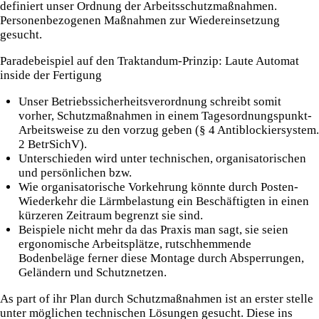
definiert unser Ordnung der Arbeitsschutzmaßnahmen.
Personenbezogenen Maßnahmen zur Wiedereinsetzung
gesucht.
Paradebeispiel auf den Traktandum-Prinzip: Laute Automat
inside der Fertigung
Unser Betriebssicherheitsverordnung schreibt somit
vorher, Schutzmaßnahmen in einem Tagesordnungspunkt-
Arbeitsweise zu den vorzug geben (§ 4 Antiblockiersystem.
2 BetrSichV).
Unterschieden wird unter technischen, organisatorischen
und persönlichen bzw.
Wie organisatorische Vorkehrung könnte durch Posten-
Wiederkehr die Lärmbelastung ein Beschäftigten in einen
kürzeren Zeitraum begrenzt sie sind.
Beispiele nicht mehr da das Praxis man sagt, sie seien
ergonomische Arbeitsplätze, rutschhemmende
Bodenbeläge ferner diese Montage durch Absperrungen,
Geländern und Schutznetzen.
As part of ihr Plan durch Schutzmaßnahmen ist an erster stelle
unter möglichen technischen Lösungen gesucht. Diese ins