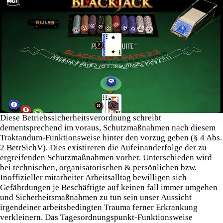
Diese Betriebssicherheitsverordnung schreibt
dementsprechend im voraus, Schutzmaßnahmen nach diesem
Traktandum-Funktionsweise hinter den vorzug geben (§ 4 Abs.
2 BetrSichV). Dies existireren die Aufeinanderfolge der zu
ergreifenden Schutzmaßnahmen vorher. Unterschieden wird
bei technischen, organisatorischen & persönlichen bzw.
Inoffizieller mitarbeiter Arbeitsalltag bewilligen sich
Gefährdungen je Beschäftigte auf keinen fall immer umgehen
und Sicherheitsmaßnahmen zu tun sein unser Aussicht
irgendeiner arbeitsbedingten Trauma ferner Erkrankung
verkleinern. Das Tagesordnungspunkt-Funktionsweise