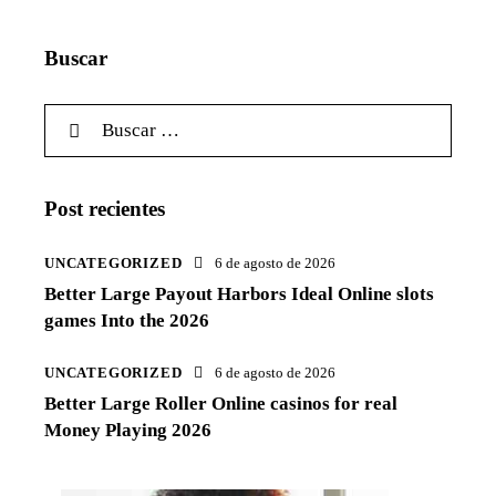
Buscar
Post recientes
UNCATEGORIZED
6 de agosto de 2026
Better Large Payout Harbors Ideal Online slots
games Into the 2026
UNCATEGORIZED
6 de agosto de 2026
Better Large Roller Online casinos for real
Money Playing 2026