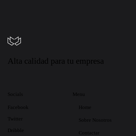
Alta calidad para tu empresa
Socials
Menu
Facebook
Home
Twitter
Sobre Nosotros
Dribble
Contactar