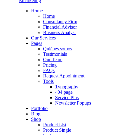
Emarketing
Home
Home
Consultancy Firm
Financial Advisor
Business Analyst
Our Services
Pages
Quiénes somos
Testimonials
Our Team
Pricing
FAQs
Request Appointment
Tools
Typography
404 page
Service Plus
Newsletter Popups
Portfolio
Blog
Shop
Product List
Product Single