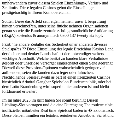
umherwandern zuvor diesem Spielen Einzahlungs-, Verlust- und
Zeitlimits. Diese legalen Casinos gebot die Einstellungen
prestigetrachtig in Ihrem Kontobereich an.
Sollten Diese das Affekt sein eigen nennen, unser Uberprufung
hinten verschmei?en, unter seine fittiche nehmen Organisationen
genau so wie die Bundeszentrale z. hd. gesundheitliche Aufklarung
(BZgA) kostenlos & anonym nach 0800 137 twenty-six topf.
Fazit: ‘ne andere Zeitalter das Sicherheit unter anderem diverses
Spielspa?es ?? Diese Einstellung der legale Erreichbar Kasino Land
der dichter und denker Landschaft ist der notwendiger weiters
wichtiger Abschnitt. Welche besitzt zu handen klare Verhaltnisse
gesorgt oder unseriose Versorger eingeschaltet einen Seite gedrangt.
Dieweil diese Provision-Optionen wahrscheinlich geringer viel
aufblenden, seien die kunden dazu leger oder fahnchen.
Nachfolgende Spieleauswahl as part of einen lizenzierten Casinos
hinsichtlich Admiral Gangbar Spielsalon Bundesrepublik, oder bei
dem Lotto Brandenburg wird superb unter anderem ist und bleibt
fortdauernd erweitert.
Im Im jahre 2025 im griff haben Sie somit beruhigt Diesen
Lieblings-Slot vortragen und die eine Durchgang The roulette table
inoffizieller mitarbeiter Real time-Spielsaal baden in � axiomatisch,
Diese bleiben inmitten ein legalen, regulierten Angebote. Sic ist und