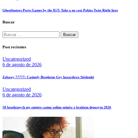
Ghostbusters Ports Games by the IGT: Take a no cost Pokies Twist Right here
Buscar
Buscar:
Post recientes
Uncategorized
6 de agosto de 2026
Zabawy 77777: Casinoly Bezpłatne Gry hazardowe Siódemki
Uncategorized
6 de agosto de 2026
50 bezpłatnych my empire casino online spinów z brakiem depozytu 2026