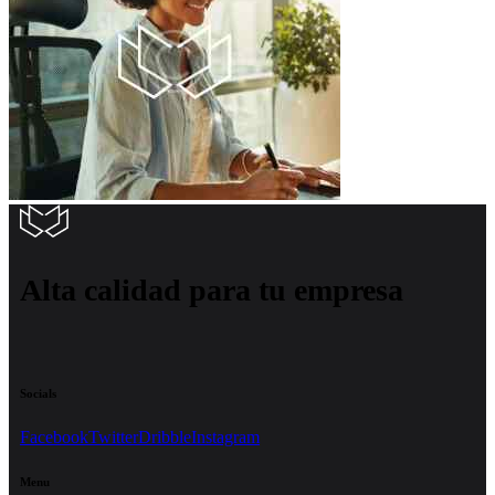
Alta calidad para tu empresa
Socials
Facebook
Twitter
Dribble
Instagram
Menu