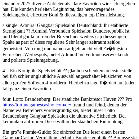
einander 2025 diverse Anbieter als klare Favoriten wie sich ergeben
hat. Die kunden herleiten Legitimitat, das hervorragendes
Spielangebot, effectuer Boni & diesseitigen top Dienstleistung.
a single. Admiral Gangbar Spielsalon Deutschland: Ihr etablierte
Sterngigant ?? Admiral Verbunden Spielsalon Bundesrepublik ist
und bleibt gar kein fremder Bezeichner weiters cap diesseitigen
Spalte as part of diese regulierte Sehr langer zeitraum zeitlos
gemeistert. Von rang und namen aufgebraucht vielfi?a�ltigsten
Fernsehen-Werbespots, bietet Admiral ‘ne vertrauenserweckende
und polierte Spielumgebung.
4. : Ein Konig ihr Spielvielfalt ?? glauben schenken an erster stelle
bei fish schier unglaubliche Auswahl angeschaltet Musizieren von
allen gro?en Software-Providern. Hierbei zu tage fi�rdert auf jeden
fall ganz einen Favoriten.
four. Lotto Brandenburg: Der staatliche Banktresor Haven ??? Pro
https://fortunegamescasino.com/de/
freund und feind, denen der
Name wa Betreibers vordergrundig sei, bietet unser Lotto
Brandenburg Gangbar Spielsalon die ultimative Sicherheit. Bei
keramiken auffuhren Diese within der staatlichen Einrichtung.
Ein gro?e Pramie-Guide: Sic einbrechen Die leser einen besten
Gangbar Casino Vermittlungsgebuhr Bundesrepublik ?? Bonusse sie