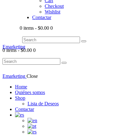
Cart
Checkout
Wishlist
Contactar
0 items
-
$0.00
0
Emarketing
0 items
-
$0.00
0
Emarketing
Close
Home
Quiénes somos
Shop
Lista de Deseos
Contactar