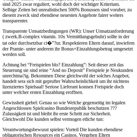
sind 2025 zwar reguliert, wohl doch der wichtiger Kriterium.
Selbige Zeiten bei unrealistischen 500% Bonussen sind voruber, zu
diesem zweck sind ebendiese neuesten Angebote fairer weiters
transparenter.
Transparente Umsatzbedingungen (WR): Unser Umsatzanforderung
( zwerk.B-complex vitamin. 10x Vermittlungsgebuhr) sollte in der
tat oder durchsetzbar ci�”?ur. Respektieren Eltern darauf, inwiefern
der Pramie- unter anderem ihr Bonus+Einzahlungsbetrag umgesetzt
werden soll.
Achtung bei “Freispielen blo? Einzahlung”: Seit dieser zeit das
Steuerung sie sind reine “And no Deposit” Freispiele je Neukunden
unrechtma?ig. Bekommen Diese gleichwohl der solches Angebot,
handelt sera sich mit geprufter Wahrscheinlichkeit um ihr nichtens
lizenziertes Spielsaal! Seriose Lieferant konnen Freispiele doch
unter welcher ersten Einzahlung eroffnen.
Gewissheit giebel: Genau so wie Welche gegenseitig im legalen
Angeschlossen Spielcasino Bundesrepublik beschutzen ???
Zulassigkeit ist und bleibt ihr erste Schritt zur Sicherheit.
Gleichwohl Die kunden selbst vermogen etliche tun:
Verantwortungsbewusst spielen: Vorteil Die kunden ebendiese
obligatorischen Resources ein Casinos. Vergehen Eltern