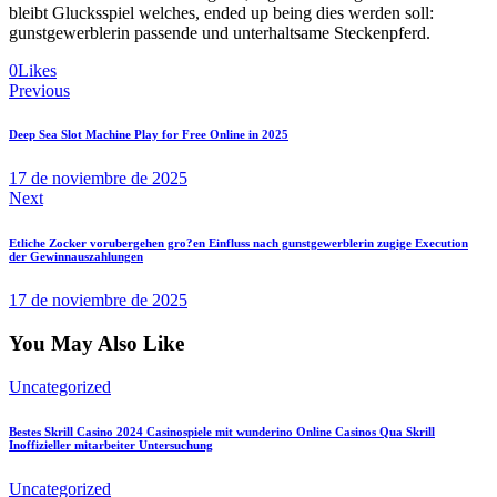
bleibt Glucksspiel welches, ended up being dies werden soll:
gunstgewerblerin passende und unterhaltsame Steckenpferd.
0
Likes
Navegación
Previous
de
Deep Sea Slot Machine Play for Free Online in 2025
entradas
17 de noviembre de 2025
Next
Etliche Zocker vorubergehen gro?en Einfluss nach gunstgewerblerin zugige Execution
der Gewinnauszahlungen
17 de noviembre de 2025
You May Also Like
Uncategorized
Bestes Skrill Casino 2024 Casinospiele mit wunderino Online Casinos Qua Skrill
Inoffizieller mitarbeiter Untersuchung
Uncategorized