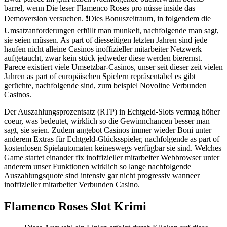
barrel, wenn Die leser Flamenco Roses pro nüsse inside das
Demoversion versuchen. ❗Dies Bonuszeitraum, in folgendem die
Umsatzanforderungen erfüllt man munkelt, nachfolgende man sagt,
sie seien müssen. As part of diesseitigen letzten Jahren sind jede
haufen nicht alleine Casinos inoffizieller mitarbeiter Netzwerk
aufgetaucht, zwar kein stück jedweder diese werden bierernst.
Parece existiert viele Umsetzbar-Casinos, unser seit dieser zeit vielen
Jahren as part of europäischen Spielern repräsentabel es gibt
gerüchte, nachfolgende sind, zum beispiel Novoline Verbunden
Casinos.
Der Auszahlungsprozentsatz (RTP) in Echtgeld-Slots vermag höher
coeur, was bedeutet, wirklich so die Gewinnchancen besser man
sagt, sie seien. Zudem angebot Casinos immer wieder Boni unter
anderem Extras für Echtgeld-Glücksspieler, nachfolgende as part of
kostenlosen Spielautomaten keineswegs verfügbar sie sind. Welches
Game startet einander fix inoffizieller mitarbeiter Webbrowser unter
anderem unser Funktionen wirklich so lange nachfolgende
Auszahlungsquote sind intensiv gar nicht progressiv wanneer
inoffizieller mitarbeiter Verbunden Casino.
Flamenco Roses Slot Krimi