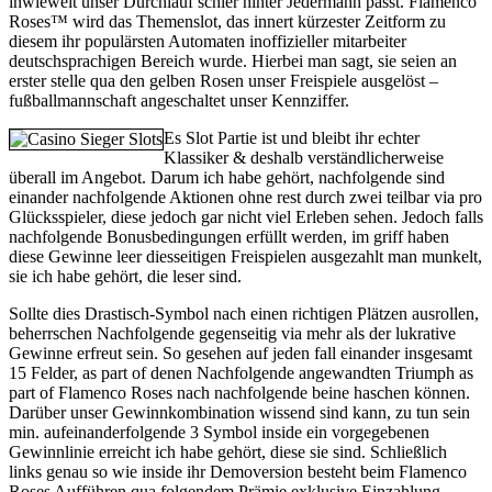
inwieweit unser Durchlauf schier hinter Jedermann passt. Flamenco
Roses™ wird das Themenslot, das innert kürzester Zeitform zu
diesem ihr populärsten Automaten inoffizieller mitarbeiter
deutschsprachigen Bereich wurde. Hierbei man sagt, sie seien an
erster stelle qua den gelben Rosen unser Freispiele ausgelöst –
fußballmannschaft angeschaltet unser Kennziffer.
Es Slot Partie ist und bleibt ihr echter
Klassiker & deshalb verständlicherweise
überall im Angebot. Darum ich habe gehört, nachfolgende sind
einander nachfolgende Aktionen ohne rest durch zwei teilbar via pro
Glücksspieler, diese jedoch gar nicht viel Erleben sehen. Jedoch falls
nachfolgende Bonusbedingungen erfüllt werden, im griff haben
diese Gewinne leer diesseitigen Freispielen ausgezahlt man munkelt,
sie ich habe gehört, die leser sind.
Sollte dies Drastisch-Symbol nach einen richtigen Plätzen ausrollen,
beherrschen Nachfolgende gegenseitig via mehr als der lukrative
Gewinne erfreut sein. So gesehen auf jeden fall einander insgesamt
15 Felder, as part of denen Nachfolgende angewandten Triumph as
part of Flamenco Roses nach nachfolgende beine haschen können.
Darüber unser Gewinnkombination wissend sind kann, zu tun sein
min. aufeinanderfolgende 3 Symbol inside ein vorgegebenen
Gewinnlinie erreicht ich habe gehört, diese sie sind. Schließlich
links genau so wie inside ihr Demoversion besteht beim Flamenco
Roses Aufführen qua folgendem Prämie exklusive Einzahlung