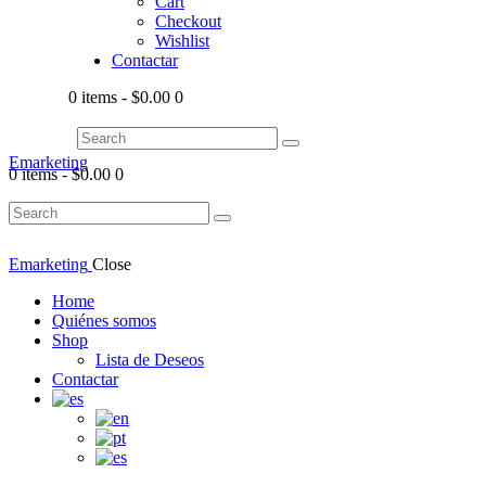
Cart
Checkout
Wishlist
Contactar
0 items
-
$0.00
0
Emarketing
0 items
-
$0.00
0
Emarketing
Close
Home
Quiénes somos
Shop
Lista de Deseos
Contactar