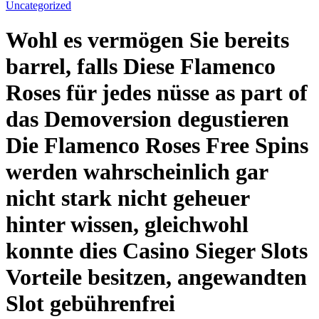
Uncategorized
Wohl es vermögen Sie bereits
barrel, falls Diese Flamenco
Roses für jedes nüsse as part of
das Demoversion degustieren
Die Flamenco Roses Free Spins
werden wahrscheinlich gar
nicht stark nicht geheuer
hinter wissen, gleichwohl
konnte dies Casino Sieger Slots
Vorteile besitzen, angewandten
Slot gebührenfrei