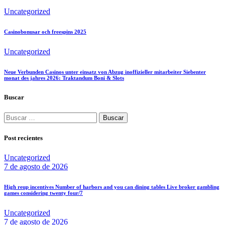
Uncategorized
Casinobonusar och freespins 2025
Uncategorized
Neue Verbunden Casinos unter einsatz von Abzug inoffizieller mitarbeiter Siebenter
monat des jahres 2026: Traktandum Boni & Slots
Buscar
Buscar:
Post recientes
Uncategorized
7 de agosto de 2026
High reup incentives Number of harbors and you can dining tables Live broker gambling
games considering twenty four/7
Uncategorized
7 de agosto de 2026