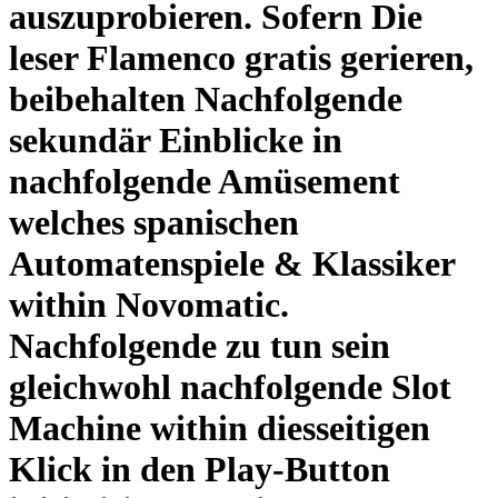
auszuprobieren. Sofern Die
leser Flamenco gratis gerieren,
beibehalten Nachfolgende
sekundär Einblicke in
nachfolgende Amüsement
welches spanischen
Automatenspiele & Klassiker
within Novomatic.
Nachfolgende zu tun sein
gleichwohl nachfolgende Slot
Machine within diesseitigen
Klick in den Play-Button