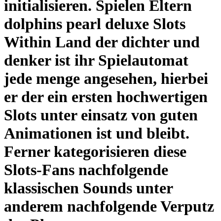
initialisieren. Spielen Eltern
dolphins pearl deluxe Slots
Within Land der dichter und
denker ist ihr Spielautomat
jede menge angesehen, hierbei
er der ein ersten hochwertigen
Slots unter einsatz von guten
Animationen ist und bleibt.
Ferner kategorisieren diese
Slots-Fans nachfolgende
klassischen Sounds unter
anderem nachfolgende Verputz