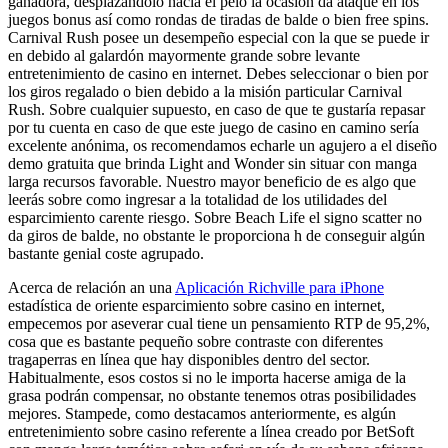
ganadora, desplazándolo hacia el pelo la ocasión da ataque en los
juegos bonus así­ como rondas de tiradas de balde o bien free spins.
Carnival Rush posee un desempeño especial con la que se puede ir
en debido al galardón mayormente grande sobre levante
entretenimiento de casino en internet. Debes seleccionar o bien por
los giros regalado o bien debido a la misión particular Carnival
Rush. Sobre cualquier supuesto, en caso de que te gustaría repasar
por tu cuenta en caso de que este juego de casino en camino serí­a
excelente anónima, os recomendamos echarle un agujero a el diseño
demo gratuita que brinda Light and Wonder sin situar con manga
larga recursos favorable. Nuestro mayor beneficio de es algo que
leerás sobre como ingresar a la totalidad de los utilidades del
esparcimiento carente riesgo. Sobre Beach Life el signo scatter no
da giros de balde, no obstante le proporciona h de conseguir algún
bastante genial coste agrupado.
Acerca de relación an una
Aplicación Richville para iPhone
estadística de oriente esparcimiento sobre casino en internet,
empecemos por aseverar cual tiene un pensamiento RTP de 95,2%,
cosa que es bastante pequeño sobre contraste con diferentes
tragaperras en línea que hay disponibles dentro del sector.
Habitualmente, esos costos si no le importa hacerse amiga de la
grasa podrán compensar, no obstante tenemos otras posibilidades
mejores. Stampede, como destacamos anteriormente, es algún
entretenimiento sobre casino referente a línea creado por BetSoft