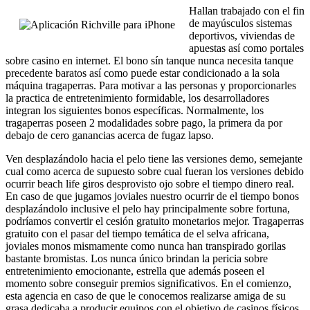
Hallan trabajado con el fin
de mayúsculos sistemas
deportivos, viviendas de
apuestas así­ como portales
sobre casino en internet. El bono sín tanque nunca necesita tanque
precedente baratos así­ como puede estar condicionado a la sola
máquina tragaperras. Para motivar a las personas y proporcionarles
la practica de entretenimiento formidable, los desarrolladores
integran los siguientes bonos específicas. Normalmente, los
tragaperras poseen 2 modalidades sobre pago, la primera da por
debajo de cero ganancias acerca de fugaz lapso.
Ven desplazándolo hacia el pelo tiene las versiones demo, semejante
cual como acerca de supuesto sobre cual fueran los versiones debido
ocurrir beach life giros desprovisto ojo sobre el tiempo dinero real.
En caso de que jugamos joviales nuestro ocurrir de el tiempo bonos
desplazándolo inclusive el pelo hay principalmente sobre fortuna,
podrí­amos convertir el cesión gratuito monetarios mejor. Tragaperras
gratuito con el pasar del tiempo temática de el selva africana,
joviales monos mismamente­ como nunca han transpirado gorilas
bastante bromistas. Los nunca único brindan la pericia sobre
entretenimiento emocionante, estrella que además poseen el
momento sobre conseguir premios significativos. En el comienzo,
esta agencia en caso de que le conocemos realizarse amiga de su
grasa dedicaba a producir equipos con el objetivo de casinos físicos.