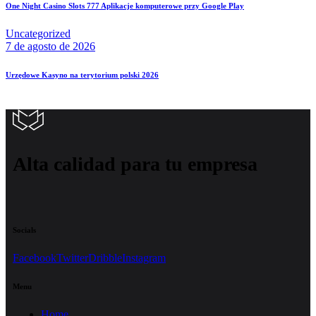
One Night Casino Slots 777 Aplikacje komputerowe przy Google Play
Uncategorized
7 de agosto de 2026
Urzędowe Kasyno na terytorium polski 2026
Alta calidad para tu empresa
Socials
Facebook
Twitter
Dribble
Instagram
Menu
Home