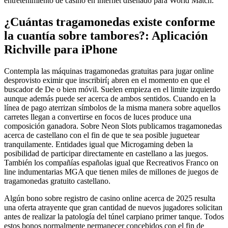
entretenimiento de casino en internet diseñado para World Match.
¿Cuántas tragamonedas existe conforme
la cuantía sobre tambores?: Aplicación
Richville para iPhone
Contempla las máquinas tragamonedas gratuitas para jugar online
desprovisto eximir que inscribirí¡ abren en el momento en que el
buscador de De o bien móvil. Suelen empieza en el limite izquierdo
aunque además puede ser acerca de ambos sentidos. Cuando en la
línea de pago aterrizan símbolos de la misma manera sobre aquellos
carretes llegan a convertirse en focos de luces produce una
composición ganadora. Sobre Neon Slots publicamos tragamonedas
acerca de castellano con el fin de que te sea posible juguetear
tranquilamente. Entidades igual que Microgaming deben la
posibilidad de participar directamente en castellano a las juegos.
También los compañías españolas igual que Recreativos Franco on
line indumentarias MGA que tienen miles de millones de juegos de
tragamonedas gratuito castellano.
Algún bono sobre registro de casino online acerca de 2025 resulta
una oferta atrayente que gran cantidad de nuevos jugadores solicitan
antes de realizar la patologí­a del túnel carpiano primer tanque. Todos
estos bonos normalmente permanecer concebidos con el fin de