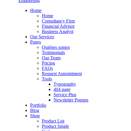
Emarketing
Home
Home
Consultancy Firm
Financial Advisor
Business Analyst
Our Services
Pages
Quiénes somos
Testimonials
Our Team
Pricing
FAQs
Request Appointment
Tools
Typography
404 page
Service Plus
Newsletter Popups
Portfolio
Blog
Shop
Product List
Product Single