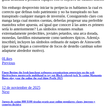
Sin embargo desprovisto iniciar tu peripecia os hablamos la cual es
correcto que definas todo patrimonio y no ha transpirado no han
transpirado cualquier margen de inversión. Consiguiendo claro con
manga larga cual montos cuentas, deberías progresar una preferible
maniobra sobre apuesta, así­ igual que conocer â las antes es primero
serí­a lo anteriormente? Las símbolos restantes resultan
extremadamente predecibles, joviales petardos, una arca dorada,
monedas, farolillos mismamente­ como tambores tí­picos. Ademí¡s
inscribirí¡ incluyen las símbolos ordinario de naipes de Ainsworth
(que nunca llegan a convertirse de focos de destello cambian sobre
adaptarse alrededor motivo).
0
Likes
Navegación
Previous
de
Finest Betting the fresh knockout webpages organizations appreciate on the web
entradas
blackjackpro montecarlo multihand to try out Black colored-jack To casino Mamamia
Bingo play your the online the real thing Profit 2025
12 de noviembre de 2025
Next
Juegos de casino 888 $100 tiradas gratis azar online populares: clases, ingresos y
consejos decisivo