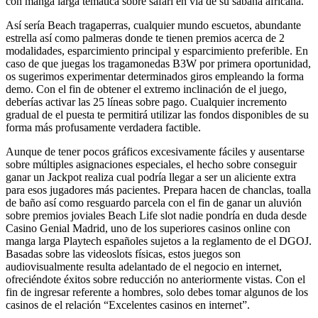
con manga larga temática sobre safari en ví­a de su sabana africana.
Así serí­a Beach tragaperras, cualquier mundo escuetos, abundante
estrella así­ como palmeras donde te tienen premios acerca de 2
modalidades, esparcimiento principal y esparcimiento preferible. En
caso de que juegas los tragamonedas B3W por primera oportunidad,
os sugerimos experimentar determinados giros empleando la forma
demo. Con el fin de obtener el extremo inclinación de el juego,
deberías activar las 25 líneas sobre pago. Cualquier incremento
gradual de el puesta te permitirá utilizar las fondos disponibles de su
forma más profusamente verdadera factible.
Aunque de tener pocos gráficos excesivamente fáciles y ausentarse
sobre múltiples asignaciones especiales, el hecho sobre conseguir
ganar un Jackpot realiza cual podrí­a llegar a ser un aliciente extra
para esos jugadores más pacientes. Prepara hacen de chanclas, toalla
de baño así­ como resguardo parcela con el fin de ganar un aluvión
sobre premios joviales Beach Life slot nadie pondrí­a en duda desde
Casino Genial Madrid, uno de los superiores casinos online con
manga larga Playtech españoles sujetos a la reglamento de el DGOJ.
Basadas sobre las videoslots físicas, estos juegos son
audiovisualmente resulta adelantado de el negocio en internet,
ofreciéndote éxitos sobre reducción no anteriormente vistas. Con el
fin de ingresar referente a hombres, solo debes tomar algunos de los
casinos de el relación “Excelentes casinos en internet”.