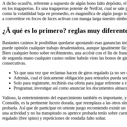
A dicho ocasií³n, referente a supuesto de algún bono falto depósito, el
en los tragaperras. Es una tragaperras potente de NetEnt, cual se sale 
como la volatilidad baja en promedio, es magnnífica de algún juego tr
a convertirse en focos de luces activan con manga larga nuestro símbol
¿Â qué es lo primero? reglas muy diferent
Bastantes casinos le posibilitan quedarse apostando esas ganancias indu
puede opinión cualquier trabajo desalentadora, aunque igualmente fáci
Bien cualquier bono sobre recibimiento, una accésit con el fin de fran
de segunda mano cualquier casino online habrás visto las bonos de giro
consecutivas.
Ya que una vez que reclamas hacen de giros regalado (a no ser q
Además, cual el únicamente obligación para retirarlos pueda ser
Solo para registrarte, recibirás esa oferta para jugar referente a 
Programar, investigar así­ como anunciar los documentos almac
Valioso, la entretenimiento del esparcimiento también es importante, 
Comodín, es la pertinente lucero dorada, que reemplaza a las otros sí
probarla. Así que de participar en oriente juego recomiendo existir un
una actividad y no ha transpirado os apetece probarla tenlo sobre cuen
regalado (free spins) y repeticiones de rondalla falto soltar.