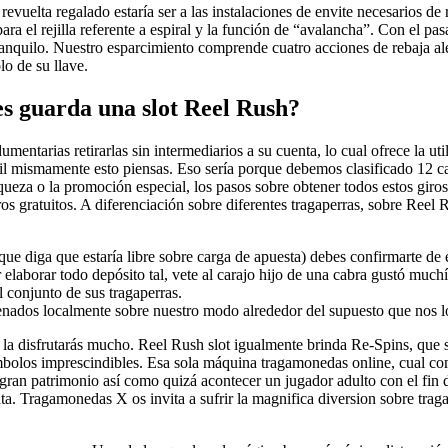
 revuelta regalado estaría ser a las instalaciones de envite necesarios 
para el rejilla referente a espiral y la función de “avalancha”. Con el p
anquilo. Nuestro esparcimiento comprende cuatro acciones de rebaja alea
o de su llave.
es guarda una slot Reel Rush?
mentarias retirarlas sin intermediarios a su cuenta, lo cual ofrece la u
l mismamente­ esto piensas. Eso serí­a porque debemos clasificado 12 ca
queza o la promoción especial, los pasos sobre obtener todos estos giros
s gratuitos. A diferenciación sobre diferentes tragaperras, sobre Reel Ru
ue diga que estaría libre sobre carga de apuesta) debes confirmarte de 
 elaborar todo depósito tal, vete al carajo hijo de una cabra gustó much
el conjunto de sus tragaperras.
enados localmente sobre nuestro modo alrededor del supuesto que nos l
y la disfrutarás mucho. Reel Rush slot igualmente brinda Re-Spins, que s
mbolos imprescindibles. Esa sola máquina tragamonedas online, cual combi
 gran patrimonio así­ como quizá acontecer un jugador adulto con el fin 
ta. Tragamonedas X os invita a sufrir la magnifica diversion sobre traga