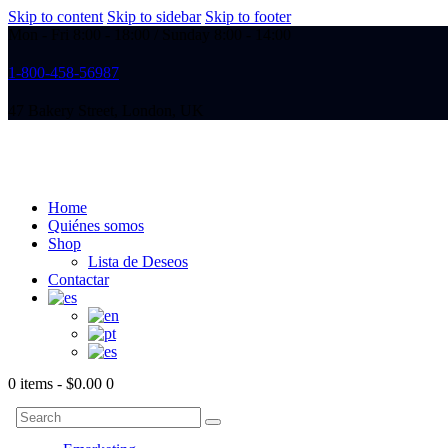
Skip to content
Skip to sidebar
Skip to footer
Mon - Fri 8:00 - 18:00 / Sunday 8:00 - 14:00
1-800-458-56987
47 Bakery Street, London, UK
Home
Quiénes somos
Shop
Lista de Deseos
Contactar
0 items
-
$0.00
0