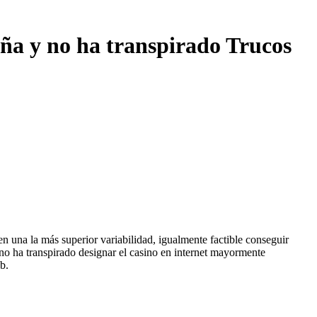
a y no ha transpirado Trucos
nen una la más superior variabilidad, igualmente factible conseguir
 no ha transpirado designar el casino en internet mayormente
b.