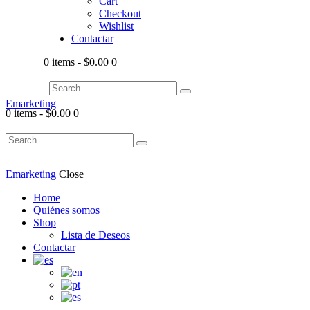
Cart
Checkout
Wishlist
Contactar
0 items
-
$0.00
0
Emarketing
0 items
-
$0.00
0
Emarketing
Close
Home
Quiénes somos
Shop
Lista de Deseos
Contactar