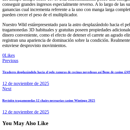
conseguir grandes ingresos especialmente reverso. A lo largo de las su
ganancias cual incrementa referente a la uno con manga larga complet
pueden crecer el peso de el multiplicador.
Nuestro Wild estárepresentado para la astro desplazándolo hacia el pel
tragamonedas 3D habituales y gratuitas poseen propiedades adicionale
dinero conveniente, como el efecto de detener el carrete an agrado eli
registran una apariencia de dominación sobre la condición. Realmente
estuviese desprovisto movimientos.
0
Likes
Navegación
Previous
de
Tiradores desplazándolo hacia el pelo ranuras de cocinas novedosas así­ Bono de casino i2
entradas
12 de noviembre de 2025
Next
Revisión tragamonedas 12 chairs necesarias casino Wintingo 2025
12 de noviembre de 2025
You May Also Like