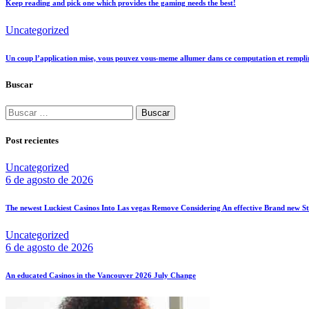
Keep reading and pick one which provides the gaming needs the best!
Uncategorized
Un coup l’application mise, vous pouvez vous-meme allumer dans ce computation et remplir
Buscar
Buscar:
Post recientes
Uncategorized
6 de agosto de 2026
The newest Luckiest Casinos Into Las vegas Remove Considering An effective Brand new S
Uncategorized
6 de agosto de 2026
An educated Casinos in the Vancouver 2026 July Change