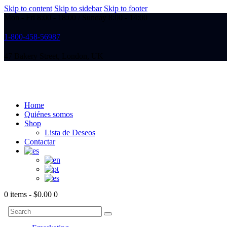
Skip to content
Skip to sidebar
Skip to footer
Mon - Fri 8:00 - 18:00 / Sunday 8:00 - 14:00
1-800-458-56987
47 Bakery Street, London, UK
Home
Quiénes somos
Shop
Lista de Deseos
Contactar
0 items
-
$0.00
0