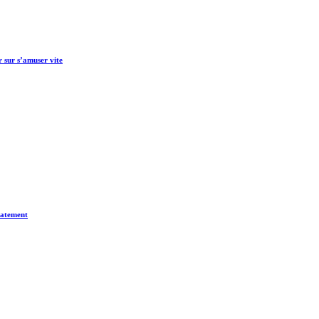
 sur s’amuser vite
tatement