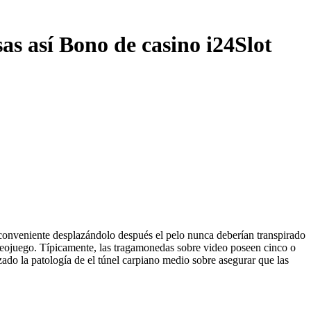
s así­ Bono de casino i24Slot
 conveniente desplazándolo después el pelo nunca deberían transpirado
deojuego.
Típicamente, las tragamonedas sobre video poseen cinco o
o la patologí­a de el túnel carpiano medio sobre asegurar que las