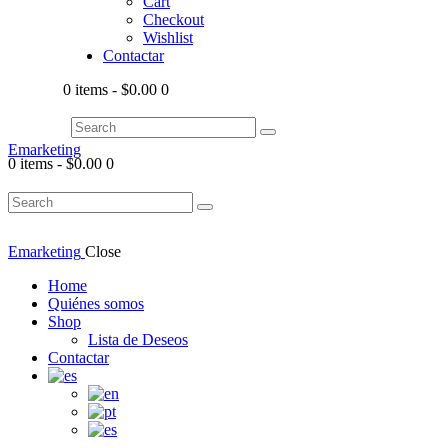
Cart
Checkout
Wishlist
Contactar
0 items
-
$0.00
0
Emarketing
0 items
-
$0.00
0
Emarketing
Close
Home
Quiénes somos
Shop
Lista de Deseos
Contactar