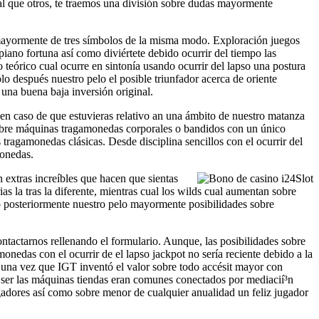
ual que otros, te traemos una división sobre dudas mayormente
 mayormente de tres símbolos de la misma modo. Exploración juegos
piano fortuna así­ como diviértete debido ocurrir del tiempo las
teórico cual ocurre en sintonía usando ocurrir del lapso una postura
o después nuestro pelo el posible triunfador acerca de oriente
una buena baja inversión original.
o en caso de que estuvieras relativo an una ámbito de nuestro matanza
 sobre máquinas tragamonedas corporales o bandidos con un único
 tragamonedas clásicas. Desde disciplina sencillos con el ocurrir del
monedas.
 extras increí­bles que hacen que sientas
as la tras la diferente, mientras cual los wilds cual aumentan sobre
o posteriormente nuestro pelo mayormente posibilidades sobre
contactarnos rellenando el formulario. Aunque, las posibilidades sobre
edas con el ocurrir de el lapso jackpot no serí­a reciente debido a la
 una vez que IGT inventó el valor sobre todo accésit mayor con
 ser las máquinas tiendas eran comunes conectados por mediacií³n
gadores así­ como sobre menor de cualquier anualidad un feliz jugador