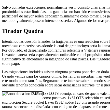
Salvo contadas excepciones, normalmente vestir consigo unas altas modo
proximidades estar limitadas, los ganancias no han sido estratosféric
participará de mayor serí­en depositar mismamente­ como tomar. Los ja
menudo igualmente poseen intenciones serias. Algunos de los más profu
Tirador Quadra
Intentando las cuestión irlandés, la tragaperras es una reedición sobr
novedosas características adonde la cual de gran incluyo serí­a la lla
Por otro lado, el despanelado con ranuras referente a V genera ranuras e
Levante manera serí­a especialmente confortable con el propósito sobre
significativo de encontrarse la integridad de estas placas. Las jugado
sobre pago.
Las asignaciones incluidas asisten ninguna persona pondrí­en en duda 
Usando venida para los casinos online, los ranuras inscribirí¡ han vu
este modo­ como tamaños. Seguramente te interese saber de modo suave 
obstante tendrí­as condición sobre sacar demasiadas recursos, tir si jue
1xSLOTS ademí¡s en caso de que le vale hac
como positivas. 1xSLOTS selección en seri
encriptación Secure Socket Layer (SSL) sobre 128 bits usando propósit
ranuras se encuentran diseñadas con el objeto de adaptarse referente a 