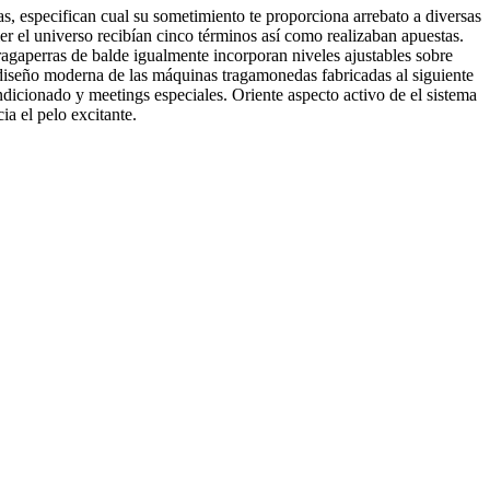
s, especifican cual su sometimiento te proporciona arrebato a diversas
r el universo recibían cinco términos así­ como realizaban apuestas.
agaperras de balde igualmente incorporan niveles ajustables sobre
l diseño moderna de las máquinas tragamonedas fabricadas al siguiente
cionado y meetings especiales. Oriente aspecto activo de el sistema
a el pelo excitante.