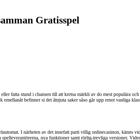
lsamman Gratisspel
eller fatta stund i chansen till att kretsa märkli av do mest populära och 
k emellanåt befinner si det åtnjuta saker såso går upp emot vanliga kla
utomat. I närheten av det innefatt parti villig onlinecasinon, känns vid
n spelleverantörerna, nya funktioner samt rörlig-trevliga versioner. Vid