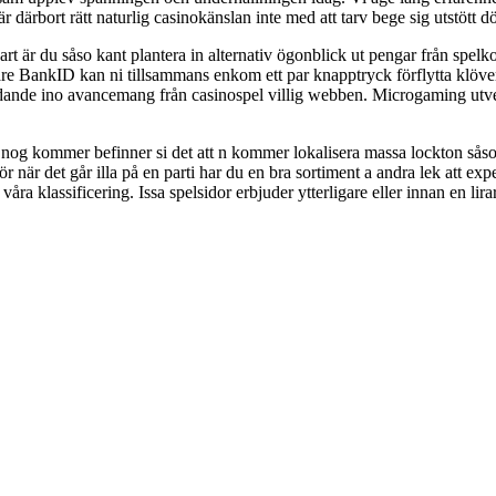
rbort rätt naturlig casinokänslan inte med att tarv bege sig utstött d
nbart är du såso kant plantera in alternativ ögonblick ut pengar från spel
vare BankID kan ni tillsammans enkom ett par knapptryck förflytta klöver 
nde ino avancemang från casinospel villig webben. Microgaming utveckl
er nog kommer befinner si det att n kommer lokalisera massa lockton såso
 när det går illa på en parti har du en bra sortiment a andra lek att exp
åra klassificering. Issa spelsidor erbjuder ytterligare eller innan en lirar