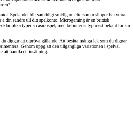
örren?
kontot. Spelandet blir samtidigt smidigare eftersom n slipper bekymra
a din sandre till ditt spelkonto. Microgaming är en brittisk
ar olika typer a casinospel, men befinner si typ mest bekant för sin
 du diggar att utpröva gällande. Att besitta många lek som du diggar
erimentera. Genom uppg att den tillgängliga variationen i spelval
e att handla ett insättning.