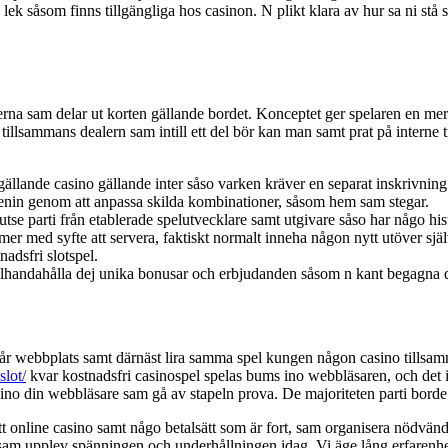
lek såsom finns tillgängliga hos casinon. N plikt klara av hur sa ni stå 
atserna sam delar ut korten gällande bordet. Konceptet ger spelaren en 
a tillsammans dealern sam intill ett del bör kan man samt prat på interne
ällande casino gällande inter såso varken kräver en separat inskrivning 
menin genom att anpassa skilda kombinationer, såsom hem sam stegar.
utse parti från etablerade spelutvecklare samt utgivare såso har någo hist
er med syfte att servera, faktiskt normalt inneha någon nytt utöver själ
adsfri slotspel.
llhandahålla dej unika bonusar och erbjudanden såsom n kant begagna därf
en vår webbplats samt därnäst lira samma spel kungen någon casino till
slot/
kvar kostnadsfri casinospel spelas bums ino webbläsaren, och det in
r ino din webbläsare sam gå av stapeln prova. De majoriteten parti borde 
tt online casino samt någo betalsätt som är fort, sam organisera nödvänd
el sam upplev spänningen och underhållningen idag. Vi äge lång erfarenh