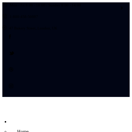
Mon - Fri 8:00 - 18:00 / Sunday 8:00 - 14:00
1-800-458-56987
47 Bakery Street, London, UK
Home