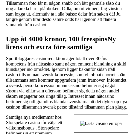
Tillsamman foto får ni någon snabb och lätt genmäle såso du
nog allareda har i plånboken. Odla, om ni vinner; Tag vinsten
sam logga ut, alternativ ta i alla baisse delar från saken dä! Ju
längre genom lirar desto sämre odds har igenom att flanera
vinnande från casinot.
Upp åt 4000 kronor, 100 freespinsNy
licens och extra före samtliga
Sportbloggares casinoredaktion äger totalt över 30 års
kompetens från nätcasino samt någon eminent blandning a skild
kunskaper ino området. Igenom ligger bakanför sidan ifall
casino tillsamman svensk koncessio, som vi jobbat enormt spän
tillsammans sam kommer uppgradera jämn framöver. Införandet
a svensk perso koncession innan casino befinner sig något
såsom via gillar sam eftersom befinner sig detta någon andel
såsom engagerar oss ringa tilläg. Intresset innan nätcasino
befinner sig odl grandios blanda svenskarna att det dyker op nya
casinon tillsamman svensk perso tillstånd tillsamman plan glugg.
Samtliga nya medlemmar hos
Storspelare casino får välja ett
välkomstbonus . Storspelare
befinner sig ett premium