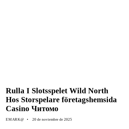
UNCATEGORIZED
Rulla I Slotsspelet Wild North
Hos Storspelare företagshemsida
Casino Читомо
EMARK@
20 de noviembre de 2025