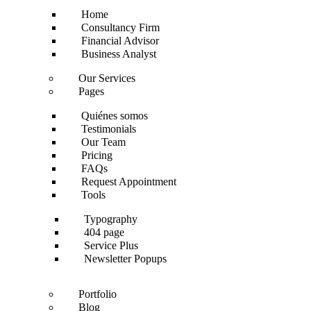
Home
Consultancy Firm
Financial Advisor
Business Analyst
Our Services
Pages
Quiénes somos
Testimonials
Our Team
Pricing
FAQs
Request Appointment
Tools
Typography
404 page
Service Plus
Newsletter Popups
Portfolio
Blog