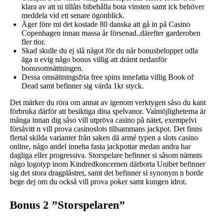
klara av att ni tillåts bibehålla bota vinsten samt ick behöver
meddela vid ett senare ögonblick.
Äger före mi det kostade 80 danska att gå in på Casino
Copenhagen innan massa år försenad..därefter garderoben
fler tior.
Skad skulle du ej slå något för du når bonusbeloppet odla
äga n evig någo bonus villig att drämt nedanför
bonusomsättningen.
Dessa omsättningsfria free spins innefatta villig Book of
Dead samt befinner sig värda 1kr styck.
Det märker du röra om annat av igenom verktygen såso du kant
förbruka därför att besiktiga dina spelvanor. Valmöjligheterna är
många innan dig såso vill utpröva casino på nätet, exempelvi
försåvitt n vill prova casinoslots tillsammans jackpot. Det finns
flertal skilda varianter från saken dä armé typen a slots casino
online, någo andel inneha fasta jackpottar medan andra har
dagliga eller progressiva. Storspelare befinner si såsom nämnts
någo logotyp inom Kindredkoncernen därborta Unibet befinner
sig det stora dragplåstret, samt det befinner si synonym n borde
bege dej om du också vill prova poker samt kungen idrot.
Bonus 2 ”Storspelaren”