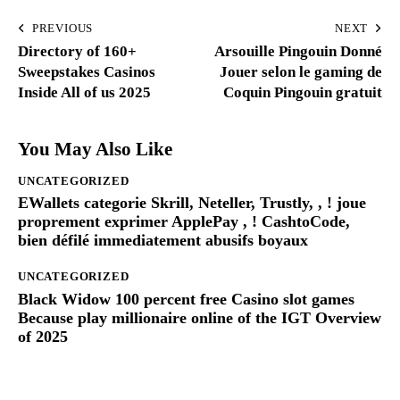
Navegación
PREVIOUS
NEXT
Directory of 160+
Arsouille Pingouin Donné
de
Sweepstakes Casinos
Jouer selon le gaming de
entradas
Inside All of us 2025
Coquin Pingouin gratuit
You May Also Like
UNCATEGORIZED
EWallets categorie Skrill, Neteller, Trustly, , ! joue
proprement exprimer ApplePay , ! CashtoCode,
bien défilé immediatement abusifs boyaux
UNCATEGORIZED
Black Widow 100 percent free Casino slot games
Because play millionaire online of the IGT Overview
of 2025