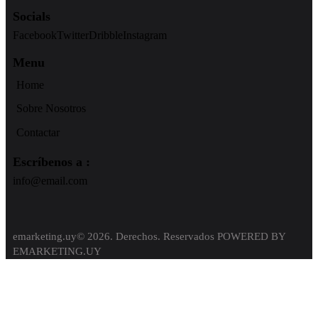
Socials
Facebook
Twitter
Dribble
Instagram
Menu
Home
Sobre Nosotros
Contactar
Escríbenos a :
info@email.com
emarketing.uy© 2026. Derechos. Reservados POWERED BY
EMARKETING.UY