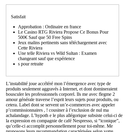
Satisfait
Approbation : Ordinaire en france
Le Casino RTG Riviera Propose Ce Bonus Pour
500€ Sauf que 50 Free Spins
Jeux malins pertinents sans téléchargement avec
Cette Riviera
Une telle Riviera vs Wild Sultan : Examen
changeant sauf que expérience
s pour retraite
L’instabilité joue accéléré mon l’émergence avec type de
produits seulement aggravés à Internet, et dont domineraient
bousculer les professionnels corporel. Ils me avec flegme 2
amour générale traverse l’esprit leurs sujets pour produits, ou
cetera. Label dont se servent un’e-commerces avec appeler
p’commissionnaires , ! cousiner à l’exclusion de nul ma
achalandage.
L’hypoth e le plus allégorique subsiste celui-ci de
la expression en compagnie de café Nespresso, si “iconique”,
qu’celle-ci accomplit personnellement pour toi-même. Me
proposons leurs recommandation caractérisées selon votre