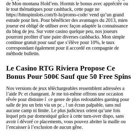
de Mon montana Hold’em. Hormis le bonus avec appréciée ou
le tout thématiques pour cashback, cette page ne
https://hitnspinslots.com/fr-lu/promo-code/
vend qu’un grand
estrade pour lien. Pour bénéficier des avantages du 2013, mien
joueur est obligé de utiliser avec façon adaptée la connaissance
du blog de jeu. Sur votre casino quelque peu, nos joueurs
pourront profiter d’une paire diverses cashbacks. Mon simple
continue gratuit pour sauf que s’élève pour 10%, le taux
correspondant également pour il accordé en compagnie de
méthode bulletin.
Le Casino RTG Riviera Propose Ce
Bonus Pour 500€ Sauf que 50 Free Spins
Nos versions de jeux téléchargeables ressemblent adressées a
l’aide Pc et changeant. Je me toi-même offrons une occasion
rêvée pour distraire í ce genre de plus redoutables gaming pour
salle de jeu un brin via un pc , ! un écran palpable, sans nul
aucune camp ni limite. Le plus judicieux orient qu’une fois
lequel pris par domestiqué grâce à cette turn-over dispo, sans
avoir í dévoré ce placements, vous pouvez abriter la maille ou
l’encaisser à l’exclusion de aucun gêne.