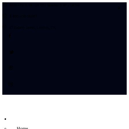
Mon - Fri 8:00 - 18:00 / Sunday 8:00 - 14:00
1-800-458-56987
47 Bakery Street, London, UK
Home